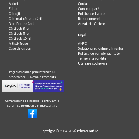
Autori
Contact
Edituri
Cum cumpar?
Colecții
Politica de livrare
Cele mai căutate cărți
Retur comenzi
Blog Printre Carti
Angajari - Cariere
Cărţi sub 5 lei
Cărţi sub 8 lei
Legal
Cărţi sub 10 lei
Artiști/Trupe
ANPC
Case de discuri
Soluționarea online a litigiilor
Politica de confidentialitate
Termeni si conditii
Utilizare cookie-uri
Poţi plăti online prin intermediul
procesatorului Netopia Payments
Urmăreşte-ne pe facebook pentru a fi la
curent cu promoţiile PrintreCarti.ro
Copyright © 2014-2026
PrintreCarti.ro