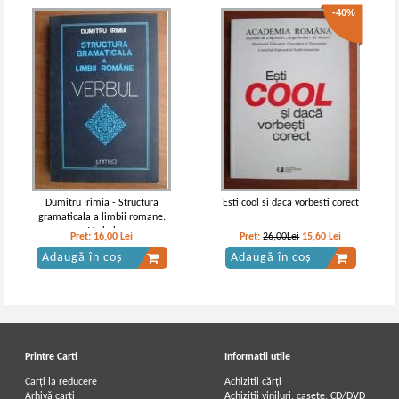
-40%
Dumitru Irimia - Structura
Esti cool si daca vorbesti corect
gramaticala a limbii romane.
Verbul
Pret:
16,00
Lei
Pret:
26,00Lei
15,60
Lei
Adaugă în coș
Adaugă în coș
Printre Carti
Informatii utile
Carți la reducere
Achizitii cărți
Arhivă carți
Achizitii viniluri, casete, CD/DVD