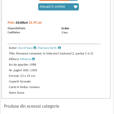
Adaugă în wishlist
Pret:
23,00Lei
14,95
Lei
Disponibilitate:
in stoc
Cantitatea:
2 buc
Autor:
Aurel Sasu
,
Mariana Vartic
Titlu: Romanul romanesc in interviuri (volumul 2, partea 1 si 2)
Editura:
Minerva
An de aparitie: 1986
Nr. pagini: 600, 1300
Format: 13 x 19 cm
Coperti: brosate
Carte in limba: romana
Stare: buna
Produse din aceeasi categorie