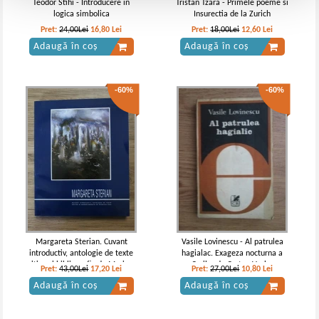
Teodor Stihi - Introducere in
Tristan Tzara - Primele poeme si
logica simbolica
Insurectia de la Zurich
Pret:
24,00Lei
16,80
Lei
Pret:
18,00Lei
12,60
Lei
Adaugă în coș
Adaugă în coș
-60%
-60%
Margareta Sterian. Cuvant
Vasile Lovinescu - Al patrulea
introductiv, antologie de texte
hagialac. Exageza nocturna a
critice si bibliografie de Mariana
Crailor de Curtea Veche
Pret:
43,00Lei
17,20
Lei
Pret:
27,00Lei
10,80
Lei
Vida
Adaugă în coș
Adaugă în coș