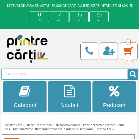
LECTURI DE VARĂ 📚 ASTĂZI 60.000 DE CĂRȚI AU REDUCERE ÎNTRE 15% ȘI 60%!📚
0
7
35
15
zile
ore
min
sec
0
0,00
Lei
Categorii
Noutati
Reduceri
Printre Carti
»
Literatura si critica
»
Literatura romana
»
Istorie si critica literara
»
Aurel
Sasu, Mariana Vartic - Romanul romanesc in interviuri (volumul 2, partea 1 si 2)