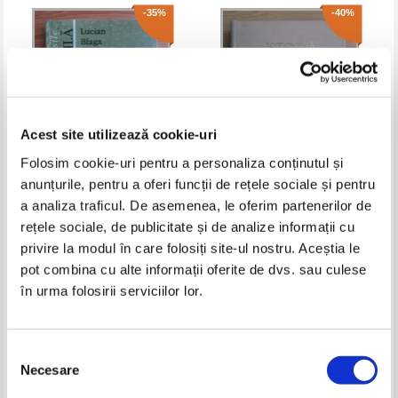
-35%
-40%
Acest site utilizează cookie-uri
Folosim cookie-uri pentru a personaliza conținutul și
anunțurile, pentru a oferi funcții de rețele sociale și pentru
Vasile Bancila - Lucian Blaga
Istoria limbii romane (volumul
a analiza traficul. De asemenea, le oferim partenerilor de
energie romaneasca
2)
rețele sociale, de publicitate și de analize informații cu
Pret:
28,00Lei
18,20
Lei
Pret:
28,00Lei
16,80
Lei
privire la modul în care folosiți site-ul nostru. Aceștia le
Adaugă în coș
Adaugă în coș
pot combina cu alte informații oferite de dvs. sau culese
în urma folosirii serviciilor lor.
-60%
-30%
Selecția
Necesare
consimțământului