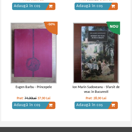
Adaugă în coș
Adaugă în coș
-50%
Eugen Barbu - Princepele
Ion Marin Sadoveanu - Sfarsit de
veac in Bucuresti
Pret:
74,00Lei
37,00
Lei
Pret:
28,00
Lei
Adaugă în coș
Adaugă în coș