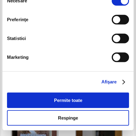
Necesare
consimțământului
Preferinţe
Statistici
Marina Stepnova - Femeile lui
Oreste Teodorescu - Codul lui
Marketing
Lazar
Oreste
Pret:
32,00
Lei
Pret:
25,00
Lei
Adaugă în coș
Adaugă în coș
Afişare
-20%
Permite toate
Respinge