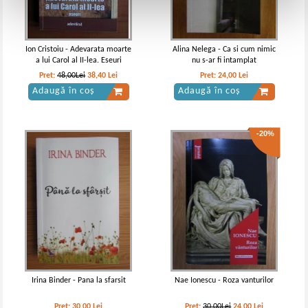
Ion Cristoiu - Adevarata moarte
Alina Nelega - Ca si cum nimic
a lui Carol al II-lea. Eseuri
nu s-ar fi intamplat
Pret:
48,00Lei
38,40
Lei
Pret:
24,00
Lei
Adaugă în coș
Adaugă în coș
-20%
Irina Binder - Pana la sfarsit
Nae Ionescu - Roza vanturilor
Pret:
30,00
Lei
Pret:
30,00Lei
24,00
Lei