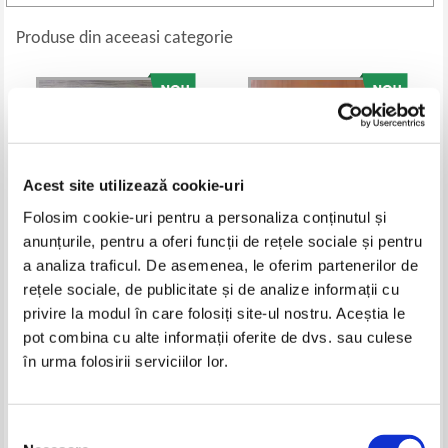
Produse din aceeasi categorie
Acest site utilizează cookie-uri
Folosim cookie-uri pentru a personaliza conținutul și
anunțurile, pentru a oferi funcții de rețele sociale și pentru
a analiza traficul. De asemenea, le oferim partenerilor de
rețele sociale, de publicitate și de analize informații cu
Vladimir Gheorghiu - Limba si
Vasile Alecsandri - Teatru
privire la modul în care folosiți site-ul nostru. Aceștia le
literatura romana. Manual
pentru clasa a IX-a
Pret:
23,00
Lei
Pret:
27,00
Lei
pot combina cu alte informații oferite de dvs. sau culese
Adaugă în coș
Adaugă în coș
în urma folosirii serviciilor lor.
Selecția