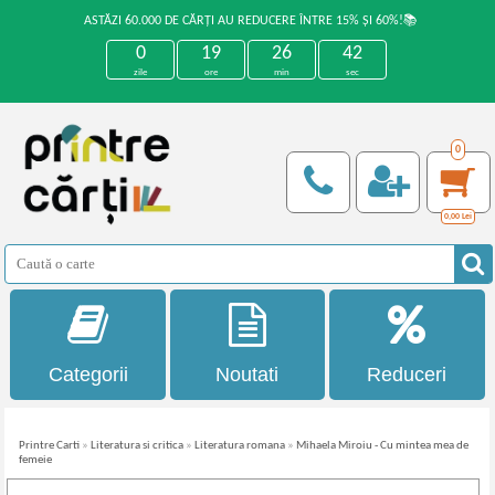
ASTĂZI 60.000 DE CĂRȚI AU REDUCERE ÎNTRE 15% ȘI 60%!📚
0
19
26
42
zile
ore
min
sec
0
0,00
Lei
Categorii
Noutati
Reduceri
Printre Carti
»
Literatura si critica
»
Literatura romana
»
Mihaela Miroiu - Cu mintea mea de
femeie