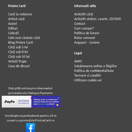
Printre Carti
Informatii utile
Carți la reducere
Achizitii cărți
Arhivă carți
Achizitii viniluri, casete, CD/DVD
Autori
Contact
Edituri
Cum cumpar?
Colecții
Politica de livrare
Cele mai căutate cărți
Retur comenzi
Blog Printre Carti
Angajari - Cariere
Cărţi sub 5 lei
Cărţi sub 8 lei
Legal
Cărţi sub 10 lei
Artiști/Trupe
ANPC
Case de discuri
Soluționarea online a litigiilor
Politica de confidentialitate
Termeni si conditii
Utilizare cookie-uri
Poţi plăti online prin intermediul
procesatorului Netopia Payments
Urmăreşte-ne pe facebook pentru a fi la
curent cu promoţiile PrintreCarti.ro