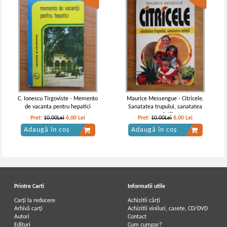
C. Ionescu Tirgoviste - Memento
Maurice Messengue - Citricele.
de vacanta pentru hepatici
Sanatatea trupului, sanatatea
mintii
Pret:
10,00Lei
6,00
Lei
Pret:
10,00Lei
6,00
Lei
Adaugă în coș
Adaugă în coș
Printre Carti
Informatii utile
Carți la reducere
Achizitii cărți
Arhivă carți
Achizitii viniluri, casete, CD/DVD
Autori
Contact
Edituri
Cum cumpar?