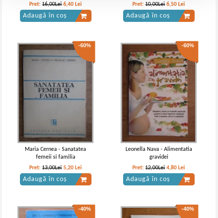
sex
Pret:
16,00Lei
6,40
Lei
Pret:
10,00Lei
6,50
Lei
Adaugă în coș
Adaugă în coș
-60%
-60%
Maria Cernea - Sanatatea
Leonella Nava - Alimentatia
femeii si familia
gravidei
Pret:
13,00Lei
5,20
Lei
Pret:
12,00Lei
4,80
Lei
Adaugă în coș
Adaugă în coș
-40%
-40%