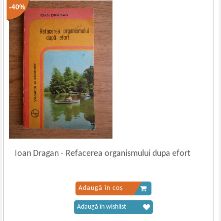
-40%
Ioan Dragan
-
Refacerea organismului dupa efort
Adaugă în coș
Adaugă în wishlist