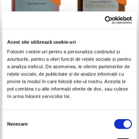
Acest site utilizează cookie-uri
Folosim cookie-uri pentru a personaliza conținutul și
anunțurile, pentru a oferi funcții de rețele sociale și pentru
Viorel Olivian Pascanu -
Deborah Steinberg - Cum sa
Tratament naturist integral
respecti cu strictete un regim
a analiza traficul. De asemenea, le oferim partenerilor de
Pret:
11,00Lei
5,50
Lei
Pret:
10,00Lei
6,50
Lei
rețele sociale, de publicitate și de analize informații cu
Adaugă în coș
Adaugă în coș
privire la modul în care folosiți site-ul nostru. Aceștia le
pot combina cu alte informații oferite de dvs. sau culese
în urma folosirii serviciilor lor.
-30%
-40%
Selecția
Necesare
consimțământului