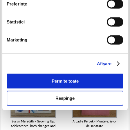
Preferinţe
Statistici
Leacuri si retete manastiresti,
Stefan Manea - Catina si uleiul
ianuarie - martie 2015
de catina
Pret:
10,00Lei
7,00
Lei
Pret:
13,00Lei
7,80
Lei
Marketing
Adaugă în coș
Adaugă în coș
-60%
-35%
Afişare
Permite toate
Respinge
Susan Meredith - Growing Up.
Arcadie Percek - Muntele, izvor
Adolescence, body changes and
de sanatate