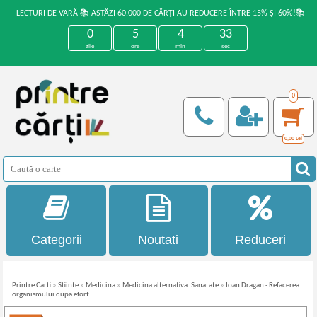
LECTURI DE VARĂ 📚 ASTĂZI 60.000 DE CĂRȚI AU REDUCERE ÎNTRE 15% ȘI 60%!📚
0
5
4
33
zile
ore
min
sec
0
0,00
Lei
Categorii
Noutati
Reduceri
Printre Carti
»
Stiinte
»
Medicina
»
Medicina alternativa. Sanatate
»
Ioan Dragan - Refacerea
organismului dupa efort