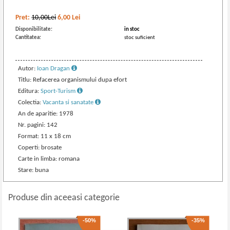
Pret:
10,00Lei
6,00
Lei
Disponibilitate:
in stoc
Cantitatea:
stoc suficient
Autor:
Ioan Dragan
Titlu: Refacerea organismului dupa efort
Editura:
Sport-Turism
Colectia:
Vacanta si sanatate
An de aparitie: 1978
Nr. pagini: 142
Format: 11 x 18 cm
Coperti: brosate
Carte in limba: romana
Stare: buna
Produse din aceeasi categorie
-50%
-35%