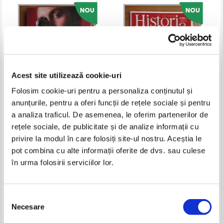
Acest site utilizează cookie-uri
Folosim cookie-uri pentru a personaliza conținutul și
anunțurile, pentru a oferi funcții de rețele sociale și pentru
Tim Weiner - CIA, o istorie
Revista Historia Special, anul II,
a analiza traficul. De asemenea, le oferim partenerilor de
secreta
nr. 3, iunie 2013
rețele sociale, de publicitate și de analize informații cu
Pret:
10,00
Lei
Pret:
15,00
Lei
privire la modul în care folosiți site-ul nostru. Aceștia le
Adaugă în coș
Adaugă în coș
pot combina cu alte informații oferite de dvs. sau culese
în urma folosirii serviciilor lor.
-40%
-60%
Selecția
Necesare
consimțământului