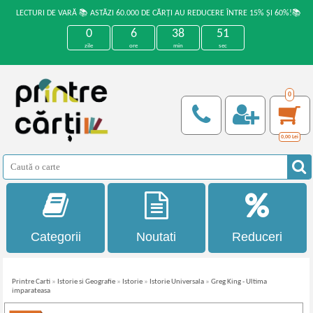
LECTURI DE VARĂ 📚 ASTĂZI 60.000 DE CĂRȚI AU REDUCERE ÎNTRE 15% ȘI 60%!📚
0
6
38
51
zile
ore
min
sec
0
0,00
Lei
Categorii
Noutati
Reduceri
Printre Carti
»
Istorie si Geografie
»
Istorie
»
Istorie Universala
»
Greg King - Ultima
imparateasa