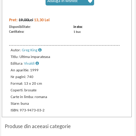
Adaugă în wishlist
Pret:
19,00Lei
13,30
Lei
Disponibilitate:
in stoc
Cantitatea:
1 buc
Autor:
Greg King
Titlu: Ultima imparateasa
Editura:
Vivaldi
An aparitie: 1999
Nr pagini: 740
Format: 13 x 20 cm
Coperti: brosate
Carte in limba: romana
Stare: buna
ISBN: 973-9473-03-2
Produse din aceeasi categorie