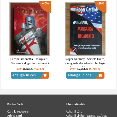
-40%
-20%
Cerrini Simonetta - Templierii.
Roger Garaudy - Statele Unite,
Misterul calugarilor razboinici
avangarda decadentei. Teologia
hegemoniei americane:
Pret:
16,00Lei
9,60
Lei
Pret:
19,00Lei
15,20
Lei
monoteismul de piata
Adaugă în coș
Adaugă în coș
Printre Carti
Informatii utile
Carți la reducere
Achizitii cărți
Arhivă carți
Achizitii viniluri, casete, CD/DVD