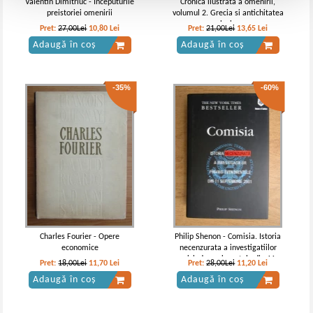
Valentin Dimitriuc - Inceputurile
Cronica ilustrata a omenirii,
preistoriei omenirii
volumul 2. Grecia si antichitatea
clasica
Pret:
27,00Lei
10,80
Lei
Pret:
21,00Lei
13,65
Lei
Adaugă în coș
Adaugă în coș
-35%
-60%
Charles Fourier - Opere
Philip Shenon - Comisia. Istoria
economice
necenzurata a investigatiilor
privind evenimentele din 11
Pret:
18,00Lei
11,70
Lei
Pret:
28,00Lei
11,20
Lei
septembrie 2001
Adaugă în coș
Adaugă în coș