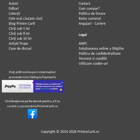
Autori
Contact
Edituri
Cum cumpar?
Colecții
Politica de livrare
Cele mai căutate cărți
Retur comenzi
Blog Printre Carti
Angajari - Cariere
Cărţi sub 5 lei
Cărţi sub 8 lei
Legal
Cărţi sub 10 lei
Artiști/Trupe
ANPC
Case de discuri
Soluționarea online a litigiilor
Politica de confidentialitate
Termeni si conditii
Utilizare cookie-uri
Poţi plăti online prin intermediul
procesatorului Netopia Payments
Urmăreşte-ne pe facebook pentru a fi la
curent cu promoţiile PrintreCarti.ro
Copyright © 2014-2026
PrintreCarti.ro