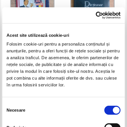
Acest site utilizează cookie-uri
Folosim cookie-uri pentru a personaliza conținutul și
Cristina Nicolaescu - Dictionarul
Alexandru Ciolan - Dictionar
anunțurile, pentru a oferi funcții de rețele sociale și pentru
limbii engleze pentru afaceri
roman-spaniol
a analiza traficul. De asemenea, le oferim partenerilor de
Pret:
16,00Lei
10,40
Lei
Pret:
10,00Lei
6,50
Lei
rețele sociale, de publicitate și de analize informații cu
Adaugă în coș
Adaugă în coș
privire la modul în care folosiți site-ul nostru. Aceștia le
pot combina cu alte informații oferite de dvs. sau culese
-35%
-35%
în urma folosirii serviciilor lor.
Selecția
Necesare
consimțământului