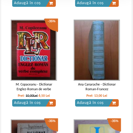
Adaugă în coș
Adaugă în coș
-35%
M. Copaceanu - Dictionar
Ana Canarache - Dictionar
Englez-Roman de verbe
Roman-Francez
complexe
Pret:
10,00Lei
6,50
Lei
Pret:
13,00
Lei
Adaugă în coș
Adaugă în coș
-35%
-35%