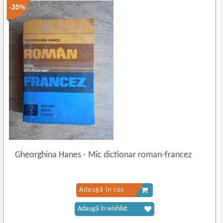
-35%
Gheorghina Hanes
-
Mic dictionar roman-francez
Adaugă în coș
Adaugă în wishlist