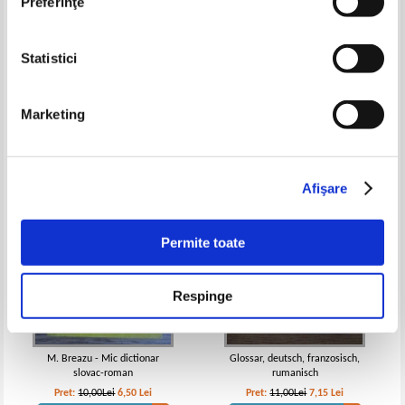
Preferinţe
Irina Panovf - Dictionar roman-
George Bogdan - Dictionar
Statistici
englez, englez-roman
francez-roman. 20.000 de
cuvinte
Pret:
10,00Lei
6,50
Lei
Pret:
10,00Lei
6,50
Lei
Adaugă în coș
Adaugă în coș
Marketing
-35%
-35%
Afişare
Permite toate
Respinge
M. Breazu - Mic dictionar
Glossar, deutsch, franzosisch,
slovac-roman
rumanisch
Pret:
10,00Lei
6,50
Lei
Pret:
11,00Lei
7,15
Lei