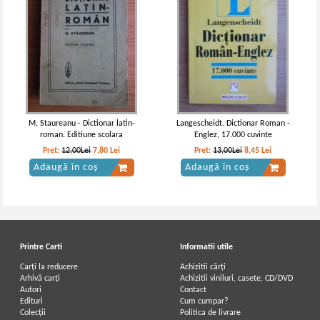
M. Staureanu - Dictionar latin-
Langescheidt. Dictionar Roman -
roman. Editiune scolara
Englez, 17.000 cuvinte
Pret:
12,00Lei
7,80
Lei
Pret:
13,00Lei
8,45
Lei
Adaugă în coș
Adaugă în coș
Printre Carti
Informatii utile
Carți la reducere
Achizitii cărți
Arhivă carți
Achizitii viniluri, casete, CD/DVD
Autori
Contact
Edituri
Cum cumpar?
Colecții
Politica de livrare