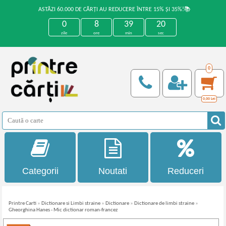
ASTĂZI 60.000 DE CĂRȚI AU REDUCERE ÎNTRE 15% ȘI 35%!📚
0
8
39
20
zile
ore
min
sec
0
0,00
Lei
Categorii
Noutati
Reduceri
Printre Carti
»
Dictionare si Limbi straine
»
Dictionare
»
Dictionare de limbi straine
»
Gheorghina Hanes - Mic dictionar roman-francez