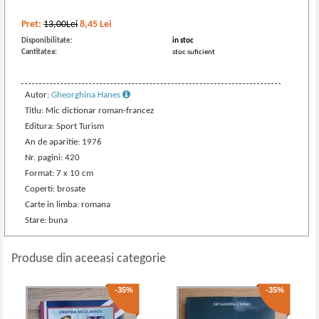
Pret:
13,00Lei
8,45
Lei
Disponibilitate:
in stoc
Cantitatea:
stoc suficient
Autor:
Gheorghina Hanes
Titlu: Mic dictionar roman-francez
Editura: Sport Turism
An de aparitie: 1976
Nr. pagini: 420
Format: 7 x 10 cm
Coperti: brosate
Carte in limba: romana
Stare: buna
Produse din aceeasi categorie
-35%
-35%