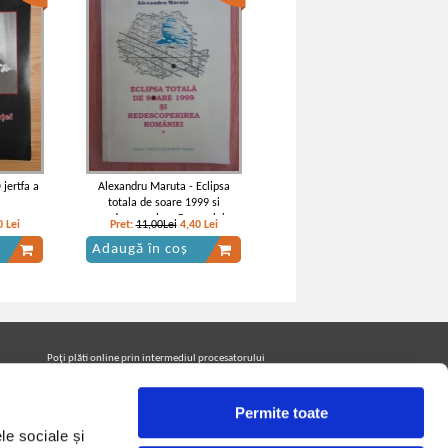
 jertfa a
Alexandru Maruta - Eclipsa
totala de soare 1999 si
redescoperirea Romaniei
0
Lei
Pret:
11,00Lei
4,40
Lei
Adaugă în coș
Poţi plăti online prin intermediul procesatorului
Netopia Payments
Permite toate
le sociale și
Urmăreşte-ne pe facebook pentru a fi la curent cu