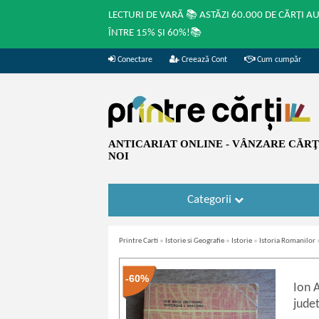
LECTURI DE VARĂ 📚 ASTĂZI 60.000 DE CĂRȚI A
ÎNTRE 15% ȘI 60%!📚
Conectare
Creează Cont
Cum cumpăr
ANTICARIAT ONLINE - VÂNZARE CĂRŢI
NOI
Categorii
Printre Carti
»
Istorie si Geografie
»
Istorie
»
Istoria Romanilor
-60%
Ion 
judet