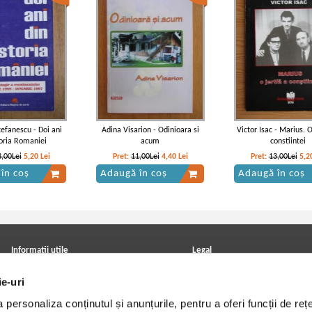
efanescu - Doi ani
Adina Visarion - Odinioara si
Victor Isac - Marius. O
toria Romaniei
acum
constiintei
3,00Lei
5,20
Lei
Pret:
11,00Lei
4,40
Lei
Pret:
13,00Lei
5,2
în coș
Adaugă în coș
Adaugă în coș
Informatii utile
Legal
ANPC
Achizitii cărți
ie-uri
Achizitii viniluri, casete, CD/DVD
Soluționarea online a litigiilor
Contact
Politica de confidentialitate
personaliza conținutul și anunțurile, pentru a oferi funcții de rețe
Cum cumpar?
Termeni si conditii