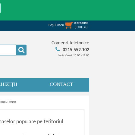
0
produse
Coşul meu
(
0,00
Lei
)
Comenzi telefonice
0215.552.102
Luni - Vineri, 10:00 - 18:00
HIZIȚII
CONTACT
etului Arges
aselor populare pe teritoriul