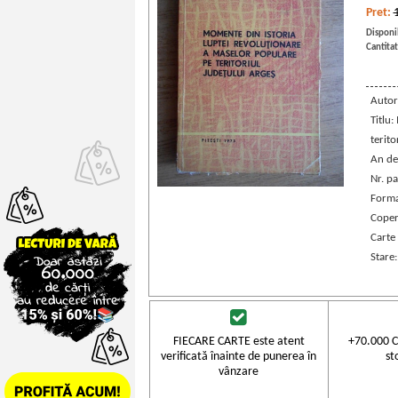
Pret:
Disponib
Cantitat
Autor
Titlu
terito
An de
Nr. pa
Forma
Coper
Carte
Stare
FIECARE CARTE este atent
+70.000 C
verificată înainte de punerea în
st
vânzare