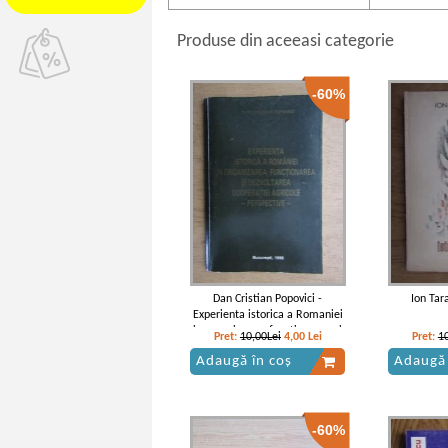
Produse din aceeasi categorie
-60%
Dan Cristian Popovici -
Ion Tara
Experienta istorica a Romaniei
in organizarea, functionarea si
Pret:
10,00Lei
4,00
Lei
Pret:
1
dezvoltarea cooperatiei agricole
Adaugă în coș
Adaugă 
-60%