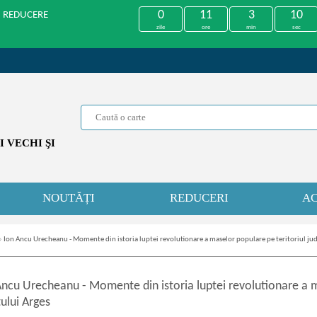
0
11
3
10
U REDUCERE
zile
ore
min
sec
 VECHI ŞI
NOUTĂȚI
REDUCERI
AC
»
Ion Ancu Urecheanu - Momente din istoria luptei revolutionare a maselor populare pe teritoriul jud
Ancu Urecheanu
-
Momente din istoria luptei revolutionare a m
ului Arges