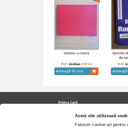
Intalnire cu istoria
Domnita St
din is
Pret:
10,00Lei
4,00
Lei
Pret:
1
Adaugă în coș
Adaugă 
Printre Carti
Carți la reducere
Acest site utilizează cook
Arhivă carți
Autori
Folosim cookie-uri pentru a 
Edituri