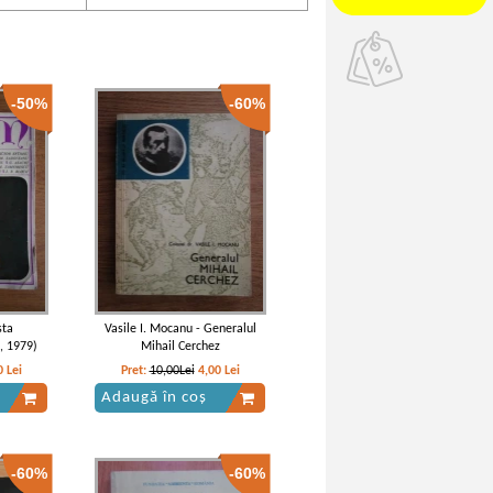
-50%
-60%
sta
Vasile I. Mocanu - Generalul
, 1979)
Mihail Cerchez
0
Lei
Pret:
10,00Lei
4,00
Lei
Adaugă în coș
-60%
-60%