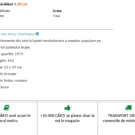
10,00Lei
4,00
Lei
ilitate:
in stoc
ea:
1 buc
:
Ion Ancu Urecheanu
: Momente din istoria luptei revolutionare a maselor populare pe
riul judetului Arges
 aparitie: 1973
gini: 410
t: 12 x 19 cm
ti: brosate
 in limba: romana
: buna
ĂRŢI sunt acum în
>10.000 CĂRŢI se găsesc doar la
TRANSPORT GRA
ocul nostru
noi în magazin
comenzile de mini