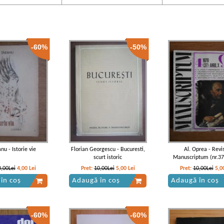
-60%
-50%
nu - Istorie vie
Florian Georgescu - Bucuresti,
Al. Oprea - Revi
scurt istoric
Manuscriptum (nr.37
0,00Lei
4,00
Lei
Pret:
10,00Lei
5,00
Lei
Pret:
10,00Lei
5,0
în coș
Adaugă în coș
Adaugă în coș
-60%
-60%