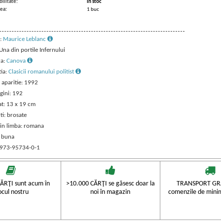
ilitate:
in stoc
ea:
1 buc
:
Maurice Leblanc
 Una din portile Infernului
ra:
Canova
tia:
Clasicii romanului politist
 aparitie: 1992
gini: 192
t: 13 x 19 cm
ti: brosate
 in limba: romana
: buna
 973-95734-0-1
ĂRŢI sunt acum în
>10.000 CĂRŢI se găsesc doar la
TRANSPORT GRA
ocul nostru
noi în magazin
comenzile de mini