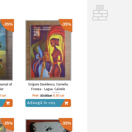
-35%
-35%
ournal of
Grigore Davidescu, Corneliu
ier
Fronea - Lagua. Cainele
cuvantator (320)
0
Lei
Pret:
10,00Lei
6,50
Lei
Adaugă în coș
-35%
-35%