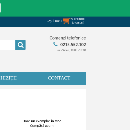
0
produse
Coşul meu
(
0,00
Lei
)
Comenzi telefonice
0215.552.102
Luni - Vineri, 10:00 - 18:00
HIZIȚII
CONTACT
Doar un exemplar în stoc.
Cumpără acum!