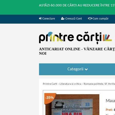
ASTĂZI 60.000 DE CĂRȚI AU REDUCERE ÎNTRE 15
Conectare
Creează Cont
Cum cumpăr
ANTICARIAT ONLINE - VÂNZARE CĂRŢI
NOI
Categorii
Printre Carti
»
Literatura si critica
»
Romane politiste, SF, thrille
-35%
Maur
Pret: