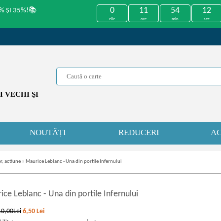
0
11
54
12
% ȘI 35%!📚
zile
ore
min
sec
 VECHI ŞI
NOUTĂȚI
REDUCERI
AC
r, actiune
»
Maurice Leblanc - Una din portile Infernului
ice Leblanc
-
Una din portile Infernului
10,00Lei
6,50
Lei