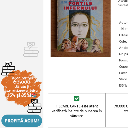
Disponib
Cantitat
Autor
Titlu:
Editu
Colec
An de
Nr. pa
Forma
Coper
Carte
Stare
ISBN:
FIECARE CARTE este atent
+70.000 C
verificată înainte de punerea în
st
vânzare