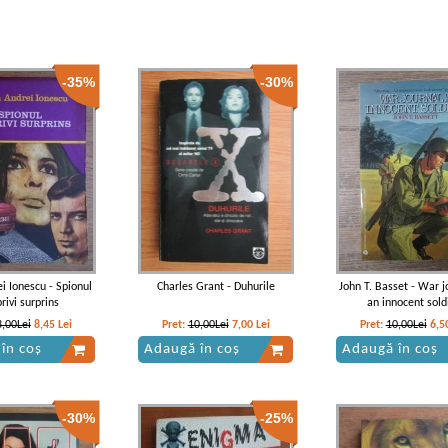
-35%
-30%
ei Ionescu - Spionul
Charles Grant - Duhurile
John T. Basset - War j
rivi surprins
an innocent sold
3,00Lei
8,45
Lei
Pret:
10,00Lei
7,00
Lei
Pret:
10,00Lei
6,5
în coș
Adaugă în coș
Adaugă în coș
-30%
-25%