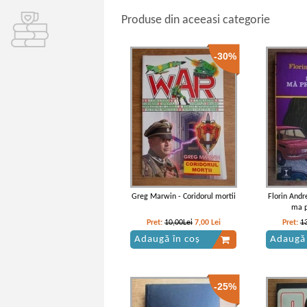
Produse din aceeasi categorie
-30%
Greg Marwin - Coridorul mortii
Florin Andr
ma p
Pret:
10,00Lei
7,00
Lei
Pret:
1
Adaugă în coș
Adaugă 
-25%