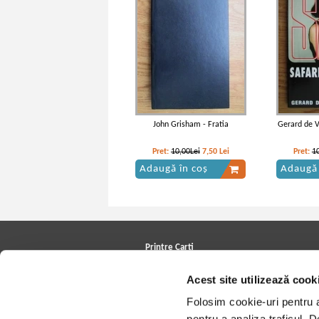
John Grisham - Fratia
Gerard de Vi
Pret:
10,00Lei
7,50
Lei
Pret:
1
Adaugă în coș
Adaugă 
Printre Carti
Carți la reducere
Acest site utilizează cook
Arhivă carți
Autori
Folosim cookie-uri pentru a 
Edituri
Colecții
pentru a analiza traficul. 