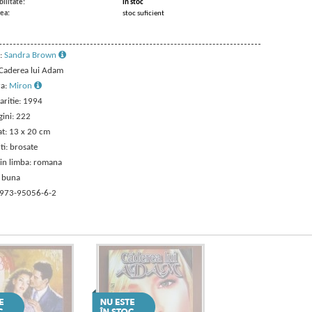
ilitate:
in stoc
ea:
stoc suficient
:
Sandra Brown
: Caderea lui Adam
ra:
Miron
aritie: 1994
gini: 222
t: 13 x 20 cm
ti: brosate
 in limba: romana
: buna
 973-95056-6-2