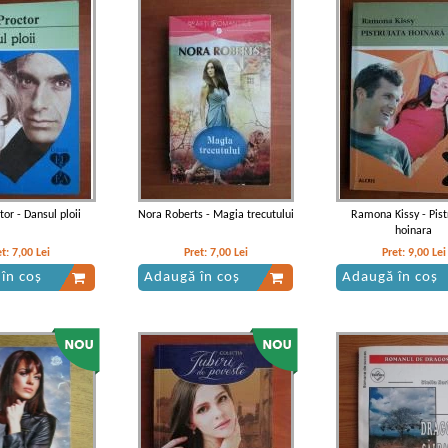
tor - Dansul ploii
Nora Roberts - Magia trecutului
Ramona Kissy - Pist
hoinara
et:
7,00
Lei
Pret:
7,00
Lei
Pret:
9,00
Lei
în coș
Adaugă în coș
Adaugă în coș