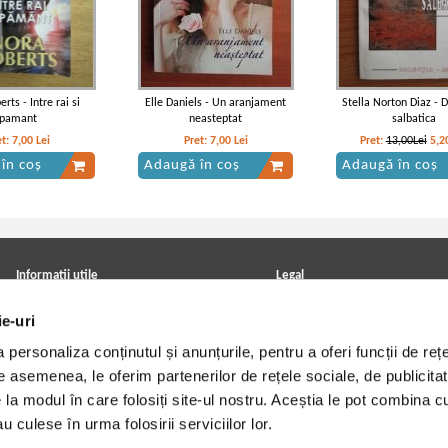
rts - Intre rai si
Elle Daniels - Un aranjament
Stella Norton Diaz - 
pamant
neasteptat
salbatica
et:
7,00
Lei
Pret:
7,00
Lei
Pret:
13,00Lei
5,2
în coș
Adaugă în coș
Adaugă în coș
Informatii utile
Legal
ANPC
Achizitii cărți
ie-uri
Achizitii viniluri, casete, CD/DVD
Soluționarea online a litigiilor
Contact
Politica de confidentialitate
personaliza conținutul și anunțurile, pentru a oferi funcții de rețe
Cum cumpar?
Termeni si conditii
Politica de livrare
Utilizare cookie-uri
De asemenea, le oferim partenerilor de rețele sociale, de publicitat
Retur comenzi
e la modul în care folosiți site-ul nostru. Aceștia le pot combina c
Angajari - Cariere
u culese în urma folosirii serviciilor lor.