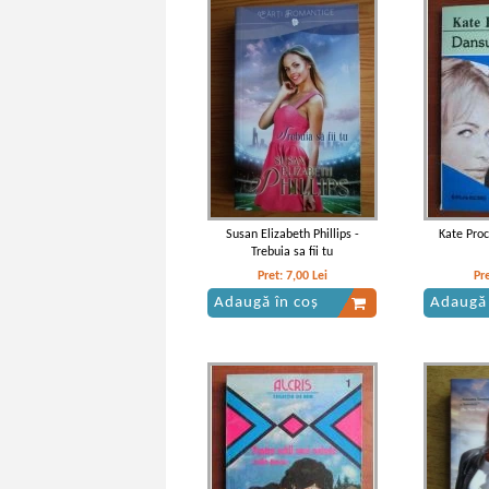
Susan Elizabeth Phillips -
Kate Proc
Trebuia sa fii tu
Pret:
7,00
Lei
Pr
Adaugă în coș
Adaugă 