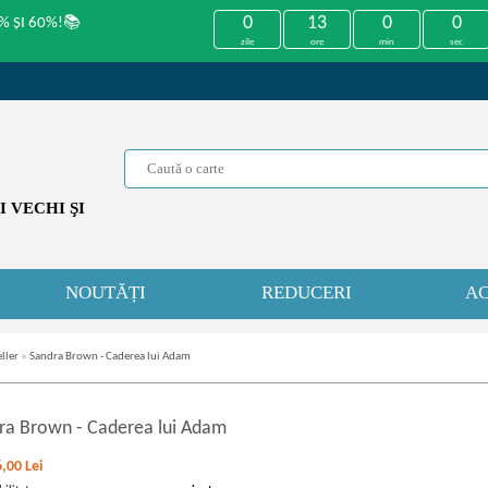
0
12
59
59
% ȘI 60%!📚
zile
ore
min
sec
 VECHI ŞI
NOUTĂȚI
REDUCERI
AC
ller
»
Sandra Brown - Caderea lui Adam
ra Brown
-
Caderea lui Adam
6,00
Lei