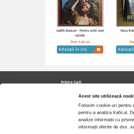
Judith Duncan - Pentru ochii unei
Nora Robe
naiade
Pret:
9,00
Lei
Pr
Adaugă în coș
Adaugă 
Printre Carti
Carți la reducere
Acest site utilizează cook
Arhivă carți
Autori
Folosim cookie-uri pentru a 
Edituri
Colecții
pentru a analiza traficul. 
Cele mai căutate cărți
analize informații cu privir
Blog Printre Carti
Cărţi sub 5 lei
informații oferite de dvs. sa
Cărţi sub 8 lei