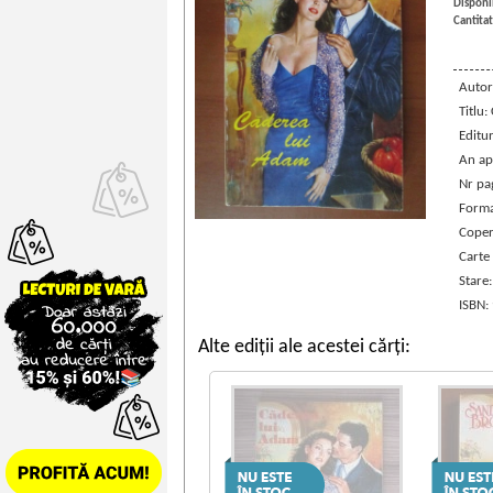
Disponib
Cantitat
Autor
Titlu
Editu
An ap
Nr pa
Forma
Coper
Carte
Stare
ISBN:
Alte ediții ale acestei cărți: