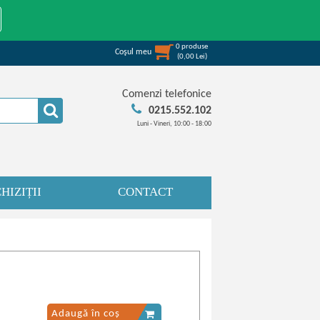
0
produse
Coşul meu
(
0,00
Lei
)
Comenzi telefonice
0215.552.102
Luni - Vineri, 10:00 - 18:00
HIZIȚII
CONTACT
Adaugă în coș