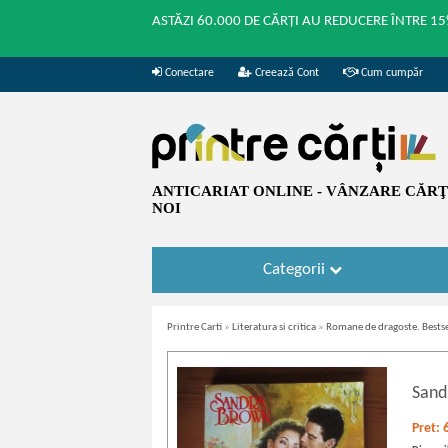
ASTĂZI 60.000 DE CĂRȚI AU REDUCERE ÎNTRE 15
Conectare
Creează Cont
Cum cumpăr
ANTICARIAT ONLINE - VÂNZARE CĂRŢI
NOI
Categorii
Printre Carti
»
Literatura si critica
»
Romane de dragoste. Bestse
Sand
Pret: