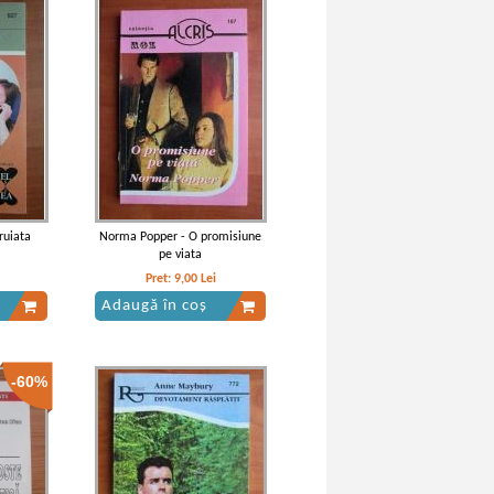
ruiata
Norma Popper - O promisiune
pe viata
Pret:
9,00
Lei
Adaugă în coș
-60%