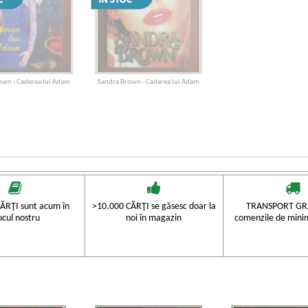
own - Caderea lui Adam
Sandra Brown - Caderea lui Adam
ĂRŢI sunt acum în
>10.000 CĂRŢI se găsesc doar la
TRANSPORT GRA
ocul nostru
noi în magazin
comenzile de mini