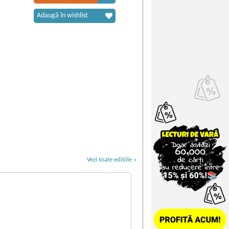
Adaugă în wishlist
Vezi toate edițiile »