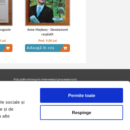
Dragoste
Anne Maybury - Devotament
rasplatit
0
Lei
Pret:
9,00
Lei
Adaugă în coș
Poţi plăti online prin intermediul procesatorului
Netopia Payments
Permite toate
le sociale și
Urmăreşte-ne pe facebook pentru a fi la curent cu
promoţiile PrintreCarti.ro
e și de
Respinge
u alte