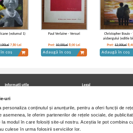
icane (volumul 1)
Paul Verlaine - Versuri
Christopher Bouix - 
aisbergului (editie b
2,00Lei
7,80
Lei
Pret:
10,00Lei
8,00
Lei
Pret:
12,00Lei
8,4
în coș
Adaugă în coș
Adaugă în coș
Informatii utile
Legal
ANPC
Achizitii cărți
ie-uri
Achizitii viniluri, casete, CD/DVD
Soluționarea online a litigiilor
Contact
Politica de confidentialitate
personaliza conținutul și anunțurile, pentru a oferi funcții de rețe
Cum cumpar?
Termeni si conditii
Politica de livrare
Utilizare cookie-uri
De asemenea, le oferim partenerilor de rețele sociale, de publicitat
Retur comenzi
e la modul în care folosiți site-ul nostru. Aceștia le pot combina c
Angajari - Cariere
u culese în urma folosirii serviciilor lor.