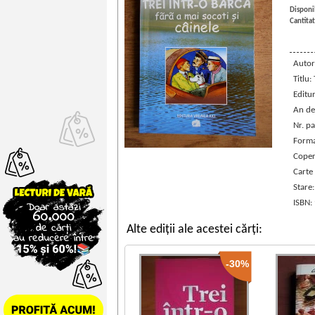
Disponib
Cantitat
Autor
Titlu:
Editu
An de
Nr. pa
Forma
Coper
Carte
Stare
ISBN:
Alte ediții ale acestei cărți:
-30%