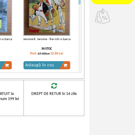
tr-o barca
Jerome K. Jerome - Trei intr-o barca
IN STOC
Pret:
27,00Lei
10,80
Lei
Adaugă în coș
TUIT la
DREPT DE RETUR în 14 zile
mum 199 lei