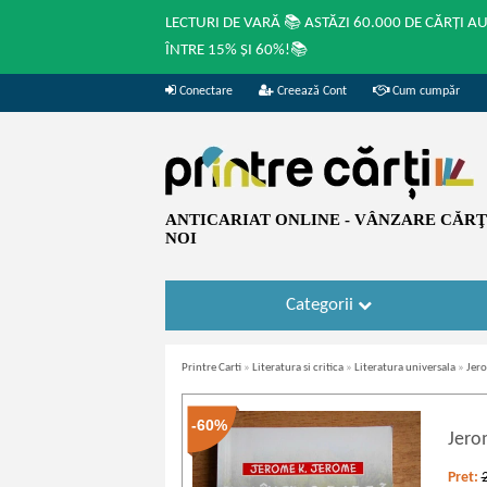
LECTURI DE VARĂ 📚 ASTĂZI 60.000 DE CĂRȚI A
ÎNTRE 15% ȘI 60%!📚
Conectare
Creează Cont
Cum cumpăr
ANTICARIAT ONLINE - VÂNZARE CĂRŢI
NOI
Categorii
Printre Carti
»
Literatura si critica
»
Literatura universala
»
Jero
-60%
Jero
Pret: