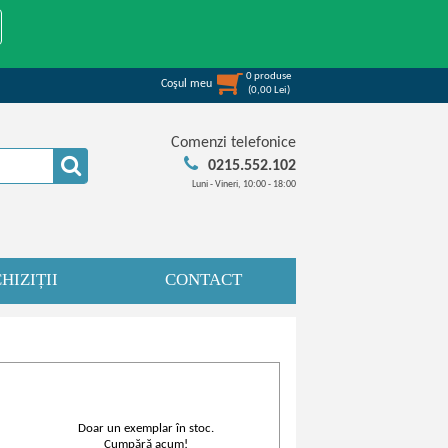
0
produse
Coşul meu
(
0,00
Lei
)
Comenzi telefonice
0215.552.102
Luni - Vineri, 10:00 - 18:00
HIZIȚII
CONTACT
Doar un exemplar în stoc.
Cumpără acum!