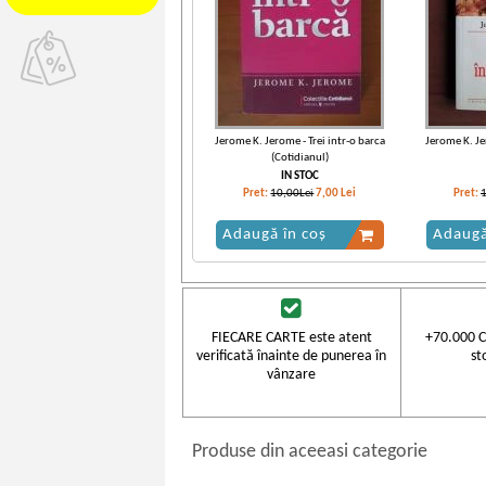
Jerome K. Jerome - Trei intr-o barca
Jerome K. Je
(Cotidianul)
IN STOC
Pret:
10,00Lei
7,00
Lei
Pret:
Adaugă în coș
Adaugă
FIECARE CARTE este atent
+70.000 C
verificată înainte de punerea în
st
vânzare
Produse din aceeasi categorie