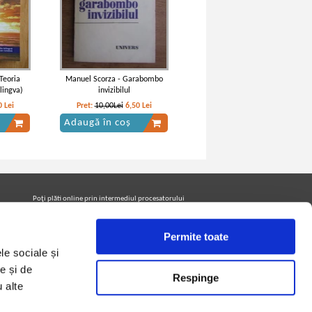
Teoria
Manuel Scorza - Garabombo
ilingva)
invizibilul
0
Lei
Pret:
10,00Lei
6,50
Lei
Adaugă în coș
Poţi plăti online prin intermediul procesatorului
Netopia Payments
Permite toate
le sociale și
Urmăreşte-ne pe facebook pentru a fi la curent cu
promoţiile PrintreCarti.ro
e și de
Respinge
u alte