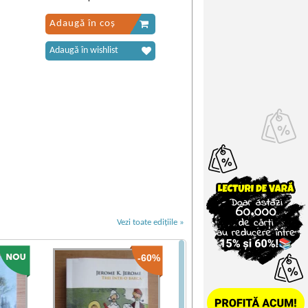
Adaugă în coș
Adaugă în wishlist
Vezi toate edițiile »
-60%