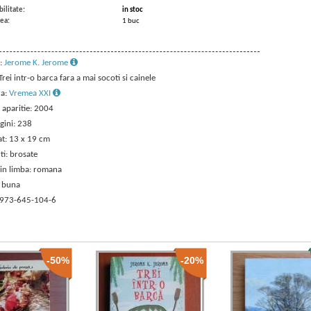
ilitate:
in stoc
ea:
1 buc
:
Jerome K. Jerome
 Trei intr-o barca fara a mai socoti si cainele
ra:
Vremea XXI
 aparitie: 2004
gini: 238
t: 13 x 19 cm
ti: brosate
 in limba: romana
: buna
 973-645-104-6
-50%
-20%