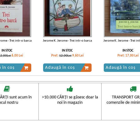
rome - Trei intr-o barca
Jerome K. Jerome - Trei intr-o barca
Jerome K. Jerome - Trei in
IN STOC
IN STOC
IN STOC
12,00Lei
6,00
Lei
Pret:
12,00Lei
9,60
Lei
Pret:
17,00
Lei
 în coș
Adaugă în coș
Adaugă în coș
ĂRŢI sunt acum în
>10.000 CĂRŢI se găsesc doar la
TRANSPORT GRA
ocul nostru
noi în magazin
comenzile de mini