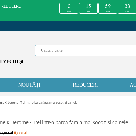
0
15
59
33
U REDUCERE
zile
ore
min
sec
 VECHI ŞI
NOUTĂȚI
REDUCERI
AC
me K. Jerome - Trei intr-o barca fara a mai socoti si cainele
me K. Jerome
-
Trei intr-o barca fara a mai socoti si cainele
20,00Lei
8,00
Lei