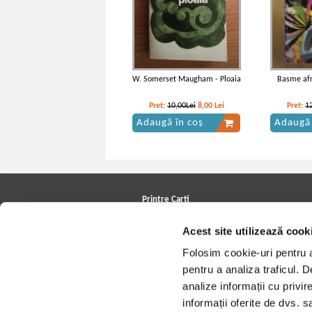
W. Somerset Maugham - Ploaia
Basme afr
Pret:
10,00Lei
8,00
Lei
Pret:
1
Adaugă în coș
Adaugă 
Printre Carti
Carți la reducere
Acest site utilizează cook
Arhivă carți
Autori
Folosim cookie-uri pentru a 
Edituri
Colecții
pentru a analiza traficul. 
Cele mai căutate cărți
analize informații cu privir
Blog Printre Carti
Cărţi sub 5 lei
informații oferite de dvs. sa
Cărţi sub 8 lei