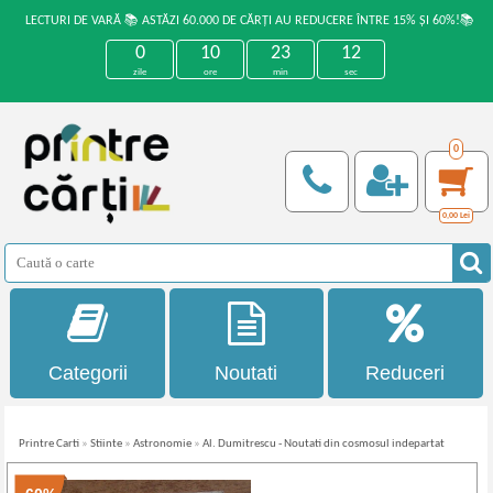
LECTURI DE VARĂ 📚 ASTĂZI 60.000 DE CĂRȚI AU REDUCERE ÎNTRE 15% ȘI 60%!📚
0
10
23
11
zile
ore
min
sec
0
0,00
Lei
Categorii
Noutati
Reduceri
Printre Carti
»
Stiinte
»
Astronomie
»
Al. Dumitrescu - Noutati din cosmosul indepartat