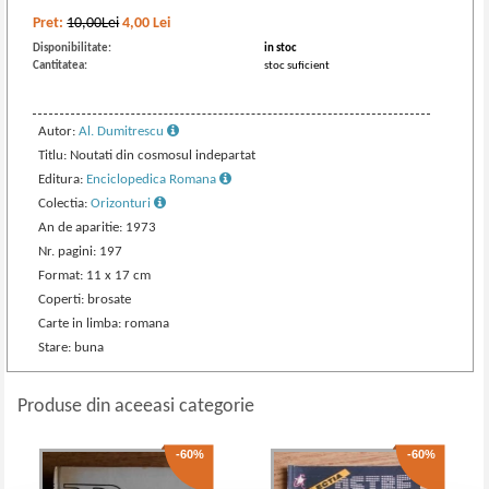
Pret:
10,00Lei
4,00
Lei
Disponibilitate:
in stoc
Cantitatea:
stoc suficient
Autor:
Al. Dumitrescu
Titlu: Noutati din cosmosul indepartat
Editura:
Enciclopedica Romana
Colectia:
Orizonturi
An de aparitie: 1973
Nr. pagini: 197
Format: 11 x 17 cm
Coperti: brosate
Carte in limba: romana
Stare: buna
Produse din aceeasi categorie
-60%
-60%