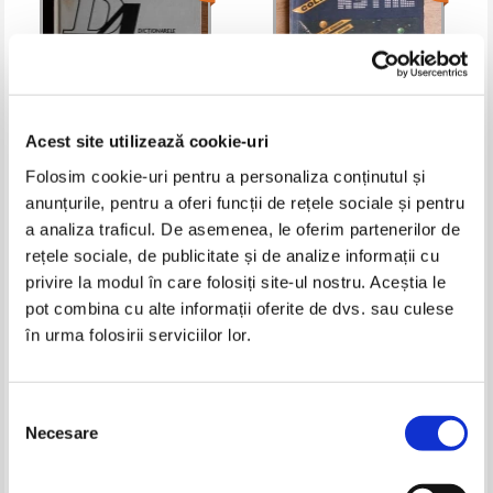
Acest site utilizează cookie-uri
Folosim cookie-uri pentru a personaliza conținutul și
anunțurile, pentru a oferi funcții de rețele sociale și pentru
D. Andreescu - Dictionar de
Florian Onitza - Astre si
astronautica
dezastre. Puterea astrelor
a analiza traficul. De asemenea, le oferim partenerilor de
confirmata de evenimentele
Pret:
12,00Lei
4,80
Lei
Pret:
11,00Lei
4,40
Lei
rețele sociale, de publicitate și de analize informații cu
istorice
Adaugă în coș
Adaugă în coș
privire la modul în care folosiți site-ul nostru. Aceștia le
pot combina cu alte informații oferite de dvs. sau culese
în urma folosirii serviciilor lor.
-60%
-60%
Selecția
Necesare
consimțământului