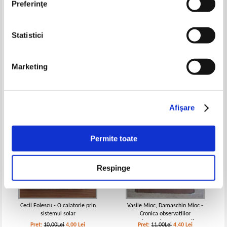
Preferinţe
Statistici
Elena Toma - Prin sistemul solar
Martian I. Niciu - Cucerirea
cosmosului si progresul omenirii
Pret:
10,00Lei
4,00
Lei
Pret:
10,00Lei
4,00
Lei
Marketing
Adaugă în coș
Adaugă în coș
-60%
-60%
Afişare
Permite toate
Respinge
Cecil Folescu - O calatorie prin
Vasile Mioc, Damaschin Mioc -
sistemul solar
Cronica observatiilor
astronomice romanesti
Pret:
10,00Lei
4,00
Lei
Pret:
11,00Lei
4,40
Lei