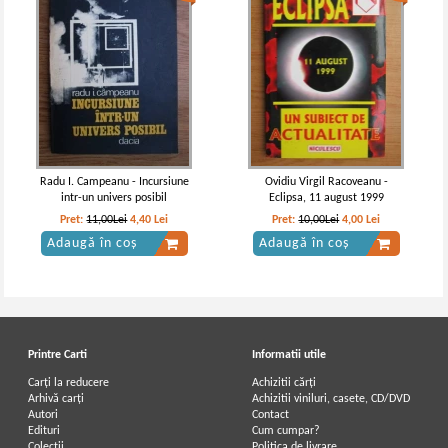
Radu I. Campeanu - Incursiune
Ovidiu Virgil Racoveanu -
intr-un univers posibil
Eclipsa, 11 august 1999
Pret:
11,00Lei
4,40
Lei
Pret:
10,00Lei
4,00
Lei
Adaugă în coș
Adaugă în coș
Printre Carti
Informatii utile
Carți la reducere
Achizitii cărți
Arhivă carți
Achizitii viniluri, casete, CD/DVD
Autori
Contact
Edituri
Cum cumpar?
Colecții
Politica de livrare