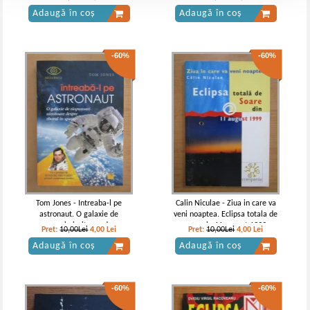
Adaugă în coș
Adaugă în coș
-60%
-60%
Tom Jones - Intreaba-l pe
Calin Niculae - Ziua in care va
astronaut. O galaxie de
veni noaptea. Eclipsa totala de
raspunsuri uimitoare despre
soare in 11 august 1999
Pret:
10,00Lei
4,00
Lei
Pret:
10,00Lei
4,00
Lei
zborul in spatiu
Adaugă în coș
Adaugă în coș
-60%
-60%