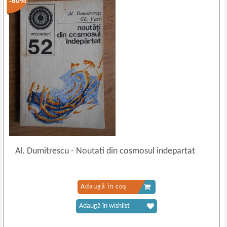
-60%
Al. Dumitrescu
-
Noutati din cosmosul indepartat
Adaugă în coș
Adaugă în wishlist