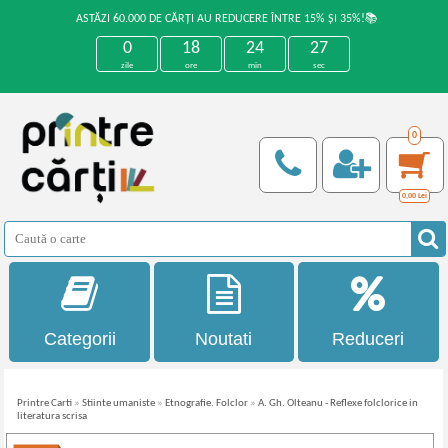
ASTĂZI 60.000 DE CĂRȚI AU REDUCERE ÎNTRE 15% ȘI 35%!📚
0
18
24
27
zile
ore
min
sec
0
0,00
Lei
Categorii
Noutati
Reduceri
Printre Carti
»
Stiinte umaniste
»
Etnografie. Folclor
»
A. Gh. Olteanu - Reflexe folclorice in
literatura scrisa