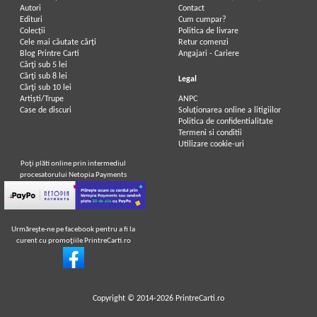
Autori
Contact
Edituri
Cum cumpar?
Colecții
Politica de livrare
Cele mai căutate cărți
Retur comenzi
Blog Printre Carti
Angajari - Cariere
Cărţi sub 5 lei
Cărţi sub 8 lei
Legal
Cărţi sub 10 lei
Artiști/Trupe
ANPC
Case de discuri
Soluționarea online a litigiilor
Politica de confidentialitate
Termeni si conditii
Utilizare cookie-uri
Poţi plăti online prin intermediul
procesatorului Netopia Payments
Urmăreşte-ne pe facebook pentru a fi la
curent cu promoţiile PrintreCarti.ro
Copyright © 2014-2026
PrintreCarti.ro