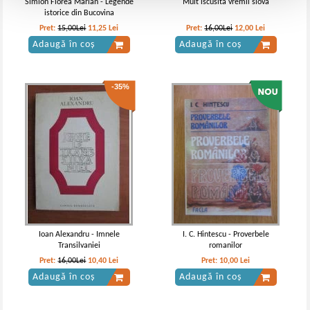
Simion Florea Marian - Legende
Mult iscusita vremii slova
istorice din Bucovina
Pret:
15,00Lei
11,25
Lei
Pret:
16,00Lei
12,00
Lei
Adaugă în coș
Adaugă în coș
-35%
Ioan Alexandru - Imnele
I. C. Hintescu - Proverbele
Transilvaniei
romanilor
Pret:
16,00Lei
10,40
Lei
Pret:
10,00
Lei
Adaugă în coș
Adaugă în coș