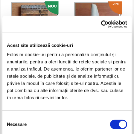
-25%
Acest site utilizează cookie-uri
Folosim cookie-uri pentru a personaliza conținutul și
anunțurile, pentru a oferi funcții de rețele sociale și pentru
Georgeta Stoica - Rumanischer
N. I. Dumitrascu - Basme,
a analiza traficul. De asemenea, le oferim partenerilor de
volkstumlicher Hausbau
legende, snoave si cantece
rețele sociale, de publicitate și de analize informații cu
populare romanesti
Pret:
10,00
Lei
Pret:
19,00Lei
14,25
Lei
privire la modul în care folosiți site-ul nostru. Aceștia le
Adaugă în coș
Adaugă în coș
pot combina cu alte informații oferite de dvs. sau culese
în urma folosirii serviciilor lor.
-25%
-35%
Selecția
Necesare
consimțământului