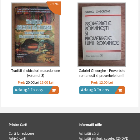
-35%
Traditii si obiceiuri macedonene
Gabriel Gheorghe - Proverbele
(volumul 3)
romanesti si proverbele lumii
romanice
Pret:
20,00Lei
13,00
Lei
Pret:
12,00
Lei
Adaugă în coș
Adaugă în coș
Printre Carti
Informatii utile
Carți la reducere
Achizitii cărți
Arhivă carți
Achizitii viniluri, casete, CD/DVD