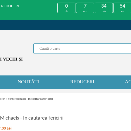
0
7
34
54
U REDUCERE
zile
ore
min
sec
 VECHI ŞI
NOUTĂȚI
REDUCERI
AC
ller
»
Fern Michaels - In cautarea fericirii
 Michaels
-
In cautarea fericirii
7,00
Lei