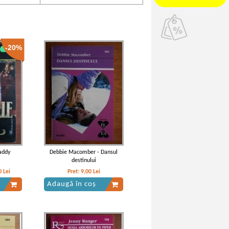
-20%
addy
Debbie Macomber - Dansul
destinului
0
Lei
Pret:
9,00
Lei
Adaugă în coș