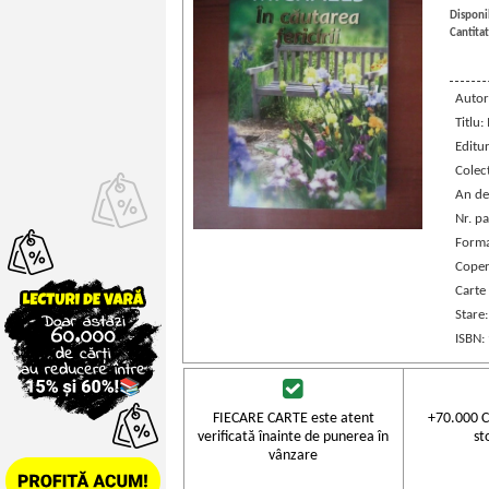
Disponib
Cantitat
Autor
Titlu:
Editur
Colec
An de
Nr. pa
Forma
Coper
Carte
Stare
ISBN:
FIECARE CARTE este atent
+70.000 C
verificată înainte de punerea în
st
vânzare