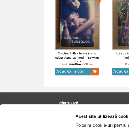
Carolina Hills - Iubirea mi-a
Loretta 
salvat viata, volumul 3. Destinul
ind
sufletelor
Pret:
10,00Lei
7,00
Lei
Pr
Adaugă în coș
Adaugă 
Printre Carti
Carți la reducere
Acest site utilizează cook
Arhivă carți
Autori
Folosim cookie-uri pentru a 
Edituri