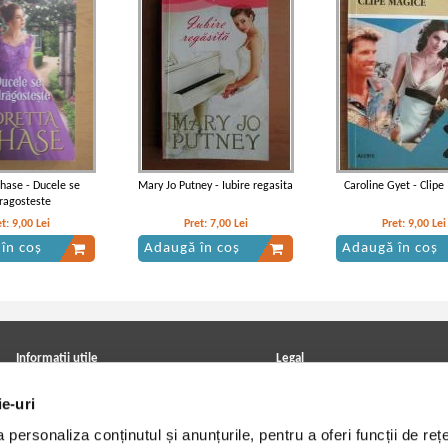
Chase - Ducele se
Mary Jo Putney - Iubire regasita
Caroline Gyet - Clip
ragosteste
et:
9,00
Lei
Pret:
7,00
Lei
Pret:
9,00
Lei
în coș
Adaugă în coș
Adaugă în coș
Informatii utile
Legal
ANPC
Achizitii cărți
ie-uri
Achizitii viniluri, casete, CD/DVD
Soluționarea online a litigiilor
Contact
Politica de confidentialitate
personaliza conținutul și anunțurile, pentru a oferi funcții de rețe
Cum cumpar?
Termeni si conditii