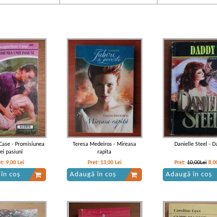
Case - Promisiunea
Teresa Medeiros - Mireasa
Danielle Steel - D
ei pasiuni
rapita
et:
9,00
Lei
Pret:
13,00
Lei
Pret:
10,00Lei
8,0
în coș
Adaugă în coș
Adaugă în coș