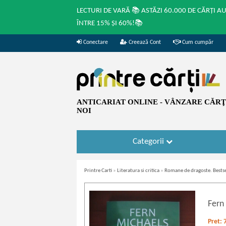
LECTURI DE VARĂ 📚 ASTĂZI 60.000 DE CĂRȚI A
ÎNTRE 15% ȘI 60%!📚
Conectare
Creează Cont
Cum cumpăr
ANTICARIAT ONLINE - VÂNZARE CĂRŢI
NOI
Categorii
Printre Carti
»
Literatura si critica
»
Romane de dragoste. Bestse
Fern
Pret: