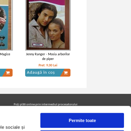
e Magice
Jenny Ranger - Mosia arborilor
de piper
Pret:
9,00
Lei
Adaugă în coș
Poţi plăti online prin intermediul procesatorului
Netopia Payments
Permite toate
le sociale și
Urmăreşte-ne pe facebook pentru a fi la curent cu