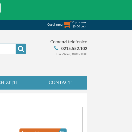
0
produse
Coşul meu
(
0,00
Lei
)
Comenzi telefonice
0215.552.102
Luni - Vineri, 10:00 - 18:00
HIZIȚII
CONTACT