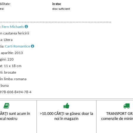
ilitate:
in stoc
ea:
stoc suficient
:
Fern Michaels
 In cautarea fericirii
a: Litera
tia:
Carti Romantice
 aparitie: 2013
gini: 220
t: 11 x 18 cm
ti: brosate
 in limba: romana
: buna
 978-606-8494-78-4
ĂRŢI sunt acum în
>10.000 CĂRŢI se găsesc doar la
TRANSPORT GRA
ocul nostru
noi în magazin
comenzile de mini