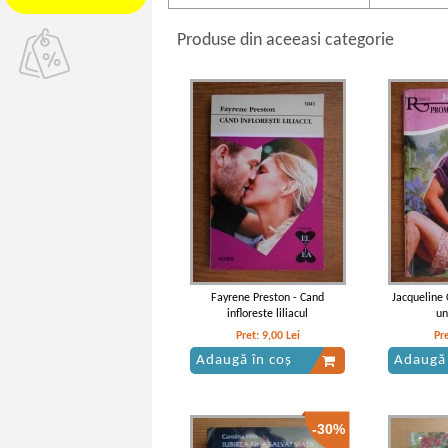
Produse din aceeasi categorie
Fayrene Preston - Cand
Jacqueline 
infloreste liliacul
un
Pret:
9,00
Lei
Pr
Adaugă în coș
Adaugă 
-30%