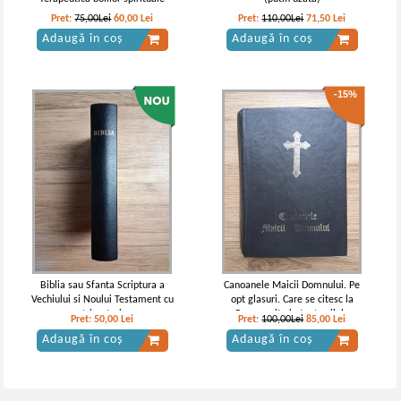
Pret:
75,00Lei
60,00
Lei
Pret:
110,00Lei
71,50
Lei
Adaugă în coș
Adaugă în coș
-15%
Biblia sau Sfanta Scriptura a
Canoanele Maicii Domnului. Pe
Vechiului si Noului Testament cu
opt glasuri. Care se citesc la
trimeteri
Pavecernita in toate zilele
Pret:
50,00
Lei
Pret:
100,00Lei
85,00
Lei
(1990)
Adaugă în coș
Adaugă în coș