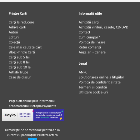
Printre Carti
Informatii utile
Carți la reducere
Achizitii cărți
Arhivă carți
Achizitii viniluri, casete, CD/DVD
Autori
Contact
Edituri
Cum cumpar?
Colecții
Politica de livrare
Cele mai căutate cărți
Retur comenzi
Blog Printre Carti
Angajari - Cariere
Cărţi sub 5 lei
Cărţi sub 8 lei
Legal
Cărţi sub 10 lei
Artiști/Trupe
ANPC
Case de discuri
Soluționarea online a litigiilor
Politica de confidentialitate
Termeni si conditii
Utilizare cookie-uri
Poţi plăti online prin intermediul
procesatorului Netopia Payments
Urmăreşte-ne pe facebook pentru a fi la
curent cu promoţiile PrintreCarti.ro