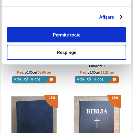
Afişare
Permite toate
Respinge
Cartea mea cu relatari biblice
Karen Armstrong - Istoria lui
Dumnezeu
Pret:
80,00Lei
68,00
Lei
Pret:
85,00Lei
55,25
Lei
Adaugă în coș
Adaugă în coș
-15%
-35%