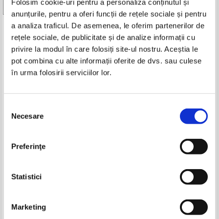
Folosim cookie-uri pentru a personaliza conținutul și
Vezi toate edițiile »
anunțurile, pentru a oferi funcții de rețele sociale și pentru
a analiza traficul. De asemenea, le oferim partenerilor de
Produse din aceeasi categorie
rețele sociale, de publicitate și de analize informații cu
privire la modul în care folosiți site-ul nostru. Aceștia le
-30%
pot combina cu alte informații oferite de dvs. sau culese
în urma folosirii serviciilor lor.
Selecția
Necesare
consimțământului
Preferinţe
Noul Testament cu Psalmii
Biblia sau Sfanta Scriptura a
(1972)
Vechiului si Noului Testament cu
trimiteri si cuvintele Domnului
Pret:
79,00Lei
55,30
Lei
Pret:
70,00
Lei
Statistici
Isus in rosu (2024)
Adaugă în coș
Adaugă în coș
Marketing
-15%
-35%