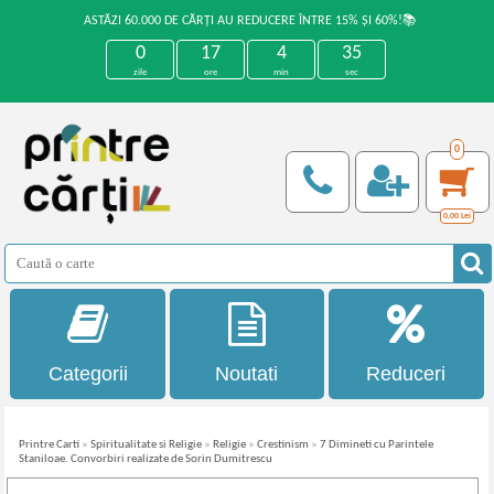
ASTĂZI 60.000 DE CĂRȚI AU REDUCERE ÎNTRE 15% ȘI 60%!📚
0
17
4
34
zile
ore
min
sec
0
0,00
Lei
Categorii
Noutati
Reduceri
Printre Carti
»
Spiritualitate si Religie
»
Religie
»
Crestinism
»
7 Dimineti cu Parintele
Staniloae. Convorbiri realizate de Sorin Dumitrescu