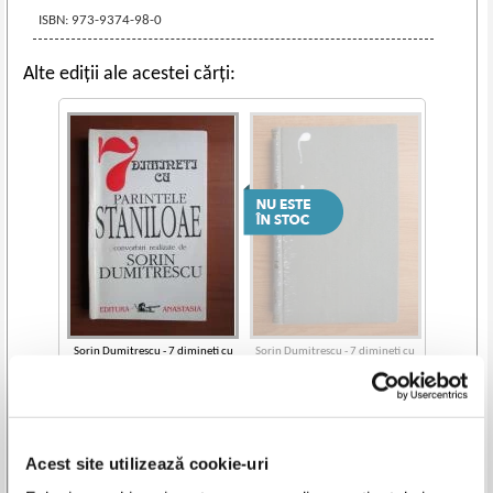
ISBN: 973-9374-98-0
Alte ediții ale acestei cărți:
Sorin Dumitrescu - 7 dimineti cu
Sorin Dumitrescu - 7 dimineti cu
parintele Staniloae
parintele Staniloae
IN STOC
Pret:
60,00
Lei
Adaugă în coș
Acest site utilizează cookie-uri