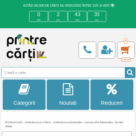
ASTĂZI 60.000 DE CĂRȚI AU REDUCERE ÎNTRE 15% ȘI 60%!📚
0
2
43
35
zile
ore
min
sec
0
0,00
Lei
Categorii
Noutati
Reduceri
Printre Carti
»
Literatura si critica
»
Literatura universala
»
Lucian din Samosata - Scrieri
alese