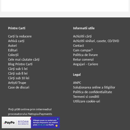
Printre Carti
Informatii utile
Carți la reducere
Achizitii cărți
Arhivă carți
Achizitii viniluri, casete, CD/DVD
Autori
Contact
Edituri
Cum cumpar?
Colecții
Politica de livrare
Cele mai căutate cărți
Retur comenzi
Blog Printre Carti
Angajari - Cariere
Cărţi sub 5 lei
Cărţi sub 8 lei
Legal
Cărţi sub 10 lei
Artiști/Trupe
ANPC
Case de discuri
Soluționarea online a litigiilor
Politica de confidentialitate
Termeni si conditii
Utilizare cookie-uri
Poţi plăti online prin intermediul
procesatorului Netopia Payments