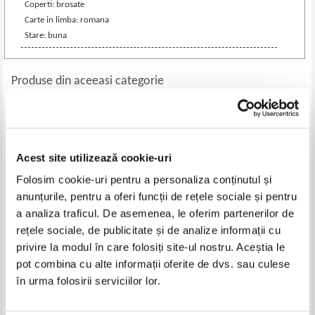
Coperti: brosate
Carte in limba: romana
Stare: buna
Produse din aceeasi categorie
-50%
Acest site utilizează cookie-uri
Folosim cookie-uri pentru a personaliza conținutul și
anunțurile, pentru a oferi funcții de rețele sociale și pentru
a analiza traficul. De asemenea, le oferim partenerilor de
rețele sociale, de publicitate și de analize informații cu
privire la modul în care folosiți site-ul nostru. Aceștia le
Sherlyn Shade - O lady de masa.
Elizabeth Gilbert - Mananca,
pot combina cu alte informații oferite de dvs. sau culese
Mic tratat de eleganta
roaga-te, iubeste
în urma folosirii serviciilor lor.
Pret:
16,00Lei
8,00
Lei
Pret:
12,00
Lei
Adaugă în coș
Adaugă în coș