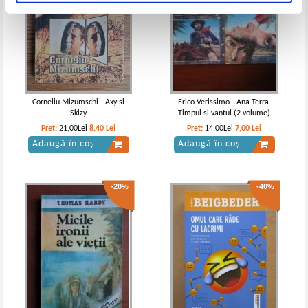
Corneliu Mizumschi - Axy si
Erico Verissimo - Ana Terra.
Skizy
Timpul si vantul (2 volume)
Pret:
21,00Lei
8,40
Lei
Pret:
14,00Lei
7,00
Lei
Adaugă în coș
Adaugă în coș
-20%
-40%