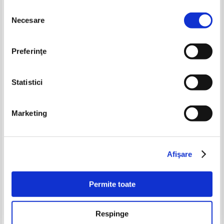
Selecția
Necesare
consimțământului
-35%
-30%
Preferinţe
Statistici
Marketing
Alexandre Dumas - Otrava si
Jane Austen - Emma
pumnalul familiei Borgia
Pret:
20,00Lei
13,00
Lei
Pret:
14,00Lei
9,80
Lei
Afişare
Adaugă în coș
Adaugă în coș
Permite toate
-60%
-50%
Respinge