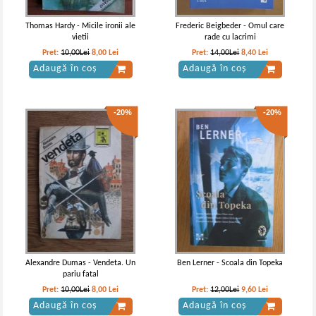
Thomas Hardy - Micile ironii ale
Frederic Beigbeder - Omul care
vietii
rade cu lacrimi
Pret:
10,00Lei
8,00
Lei
Pret:
14,00Lei
8,40
Lei
Adaugă în coș
Adaugă în coș
-20%
-20%
Alexandre Dumas - Vendeta. Un
Ben Lerner - Scoala din Topeka
pariu fatal
Pret:
10,00Lei
8,00
Lei
Pret:
12,00Lei
9,60
Lei
Adaugă în coș
Adaugă în coș