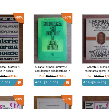
-60%
-60%
nso - Materie si
Suzana Carmen Dumitrescu -
Aspecte si proble
a in poezie
Coordonarea prin jonctiune in
receptarea operei li
limba romana
Momentul Emine
2,00Lei
4,80
Lei
Pret:
10,00Lei
4,00
Lei
Pret:
10,00Lei
4,0
în coș
Adaugă în coș
Adaugă în coș
-50%
-60%