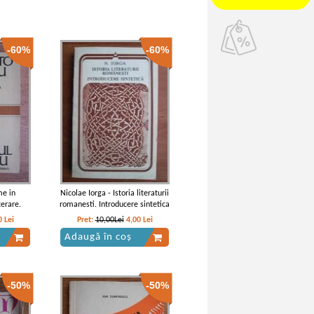
-60%
-60%
me in
Nicolae Iorga - Istoria literaturii
terare.
romanesti. Introducere sintetica
scu
0
Lei
Pret:
10,00Lei
4,00
Lei
Adaugă în coș
-50%
-50%