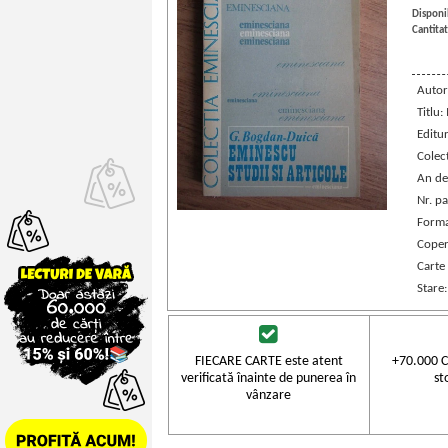
Disponib
Cantitat
Autor
Titlu:
Editu
Colec
An de
Nr. pa
Forma
Coper
Carte
Stare
FIECARE CARTE este atent
+70.000 C
verificată înainte de punerea în
st
vânzare