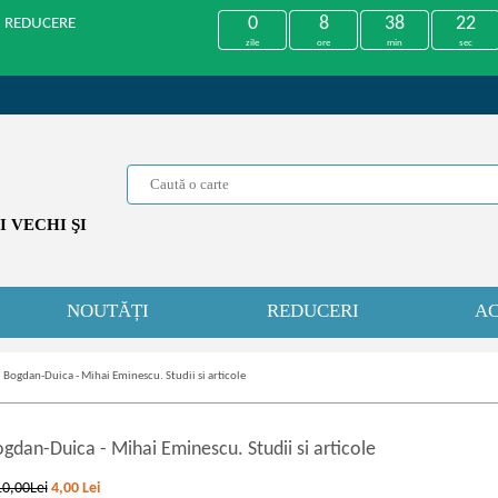
0
8
38
22
U REDUCERE
zile
ore
min
sec
 VECHI ŞI
NOUTĂȚI
REDUCERI
AC
 Bogdan-Duica - Mihai Eminescu. Studii si articole
ogdan
-
Duica - Mihai Eminescu. Studii si articole
10,00Lei
4,00
Lei