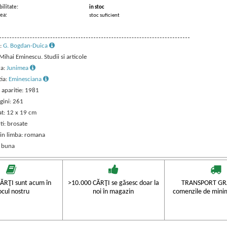
ilitate:
in stoc
ea:
stoc suficient
:
G. Bogdan-Duica
 Mihai Eminescu. Studii si articole
ra:
Junimea
tia:
Eminesciana
 aparitie: 1981
gini: 261
t: 12 x 19 cm
ti: brosate
 in limba: romana
: buna
ĂRŢI sunt acum în
>10.000 CĂRŢI se găsesc doar la
TRANSPORT GRA
ocul nostru
noi în magazin
comenzile de mini