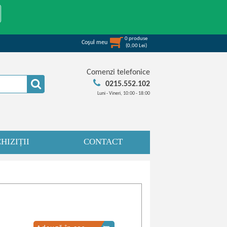
0
produse
Coşul meu
(
0,00
Lei
)
Comenzi telefonice
0215.552.102
Luni - Vineri, 10:00 - 18:00
HIZIȚII
CONTACT