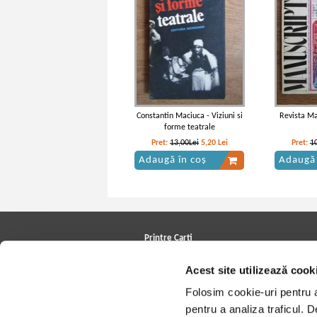
Constantin Maciuca - Viziuni si
Revista Ma
forme teatrale
Pret:
13,00Lei
5,20
Lei
Pret:
1
Adaugă în coș
Adaugă 
Printre Carti
Carți la reducere
Acest site utilizează cook
Arhivă carți
Autori
Folosim cookie-uri pentru a 
Edituri
Colecții
pentru a analiza traficul. 
Cele mai căutate cărți