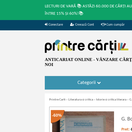
LECTURI DE VARĂ 📚 ASTĂZI 60.000 DE CĂRȚI A
ÎNTRE 15% ȘI 60%!📚
Conectare
Creează Cont
Cum cumpăr
ANTICARIAT ONLINE - VÂNZARE CĂRŢI
NOI
Categorii
Printre Carti
»
Literatura si critica
»
Istorie si critica literara
»
G.
-60%
G. B
Pret: