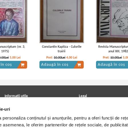
nuscriptum (nr. 3,
Constantin Kapitza - Culorile
Revista Manuscriptum
1975)
trairii
anul XIII, 198
0,00Lei
5,00
Lei
Pret:
10,00Lei
4,00
Lei
Pret:
10,00Lei
5,0
în coș
Adaugă în coș
Adaugă în coș
Informatii utile
Legal
ANPC
Achizitii cărți
ie-uri
Achizitii viniluri, casete, CD/DVD
Soluționarea online a litigiilor
Contact
Politica de confidentialitate
personaliza conținutul și anunțurile, pentru a oferi funcții de rețe
Cum cumpar?
Termeni si conditii
Politica de livrare
Utilizare cookie-uri
De asemenea, le oferim partenerilor de rețele sociale, de publicitat
Retur comenzi