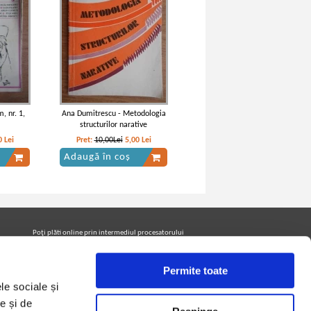
, nr. 1,
Ana Dumitrescu - Metodologia
2
structurilor narative
0
Lei
Pret:
10,00Lei
5,00
Lei
Adaugă în coș
Poţi plăti online prin intermediul procesatorului
Netopia Payments
Permite toate
le sociale și
Urmăreşte-ne pe facebook pentru a fi la curent cu
promoţiile PrintreCarti.ro
e și de