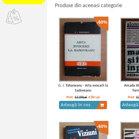
Produse din aceeasi categorie
-60%
G. I. Tohaneanu - Arta evocarii la
Amado Alo
Sadoveanu
form
Pret:
12,00Lei
4,80
Lei
Pret:
1
Adaugă în coș
Adaugă 
-60%