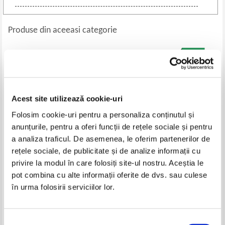
Produse din aceeasi categorie
Acest site utilizează cookie-uri
Folosim cookie-uri pentru a personaliza conținutul și
anunțurile, pentru a oferi funcții de rețele sociale și pentru
a analiza traficul. De asemenea, le oferim partenerilor de
rețele sociale, de publicitate și de analize informații cu
Agatha Christie - Dupa
Traian Tandin - Adio, Ringo!
privire la modul în care folosiți site-ul nostru. Aceștia le
inmormantare
Povestea celebrului caine
pot combina cu alte informații oferite de dvs. sau culese
politist
Pret:
14,00
Lei
Pret:
16,00
Lei
în urma folosirii serviciilor lor.
Adaugă în coș
Adaugă în coș
Selecția
-40%