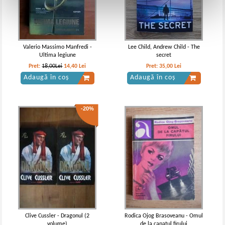
Valerio Massimo Manfredi -
Lee Child, Andrew Child - The
Ultima legiune
secret
Pret:
18,00Lei
14,40
Lei
Pret:
35,00
Lei
Adaugă în coș
Adaugă în coș
-20%
Clive Cussler - Dragonul (2
Rodica Ojog Brasoveanu - Omul
volume)
de la capatul firului