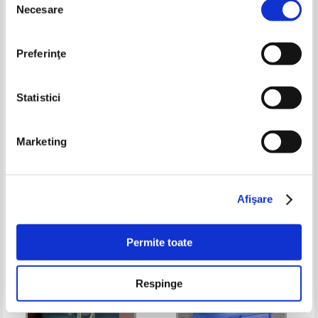
Necesare
consimțământului
Preferinţe
Statistici
Marketing
James Patterson - Private. The
John Saul - Prezenta
most exclusive detective agency
Pret:
28,00Lei
16,80
Lei
Pret:
23,00
Lei
Adaugă în coș
Adaugă în coș
Afişare
-20%
Permite toate
Respinge