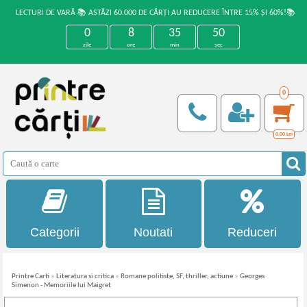
LECTURI DE VARĂ 📚 ASTĂZI 60.000 DE CĂRȚI AU REDUCERE ÎNTRE 15% ȘI 60%!📚
0
8
35
50
zile
ore
min
sec
0
0,00
Lei
Categorii
Noutati
Reduceri
Printre Carti
»
Literatura si critica
»
Romane politiste, SF, thriller, actiune
»
Georges
Simenon - Memoriile lui Maigret