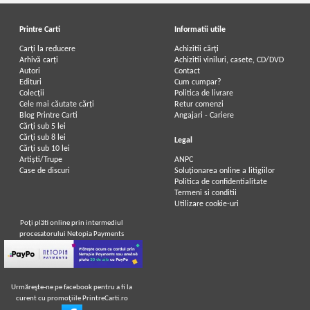
Printre Carti
Informatii utile
Carți la reducere
Achizitii cărți
Arhivă carți
Achizitii viniluri, casete, CD/DVD
Autori
Contact
Edituri
Cum cumpar?
Colecții
Politica de livrare
Cele mai căutate cărți
Retur comenzi
Blog Printre Carti
Angajari - Cariere
Cărţi sub 5 lei
Cărţi sub 8 lei
Legal
Cărţi sub 10 lei
Artiști/Trupe
ANPC
Case de discuri
Soluționarea online a litigiilor
Politica de confidentialitate
Termeni si conditii
Utilizare cookie-uri
Poţi plăti online prin intermediul
procesatorului Netopia Payments
Urmăreşte-ne pe facebook pentru a fi la
curent cu promoţiile PrintreCarti.ro