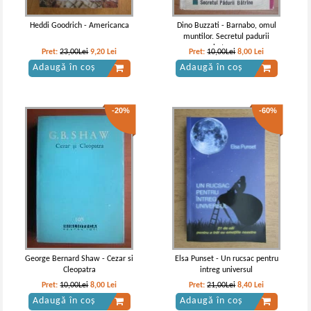
Heddi Goodrich - Americanca
Dino Buzzati - Barnabo, omul
muntilor. Secretul padurii
batrane
Pret:
23,00Lei
9,20
Lei
Pret:
10,00Lei
8,00
Lei
Adaugă în coș
Adaugă în coș
-20%
-60%
George Bernard Shaw - Cezar si
Elsa Punset - Un rucsac pentru
Cleopatra
intreg universul
Pret:
10,00Lei
8,00
Lei
Pret:
21,00Lei
8,40
Lei
Adaugă în coș
Adaugă în coș