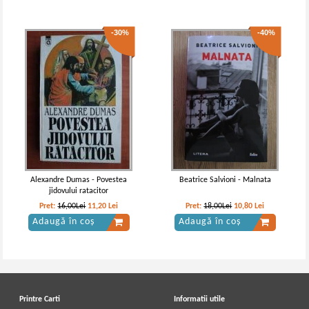
-30%
-40%
Alexandre Dumas - Povestea
Beatrice Salvioni - Malnata
jidovului ratacitor
Pret:
16,00Lei
11,20
Lei
Pret:
18,00Lei
10,80
Lei
Adaugă în coș
Adaugă în coș
Printre Carti
Informatii utile