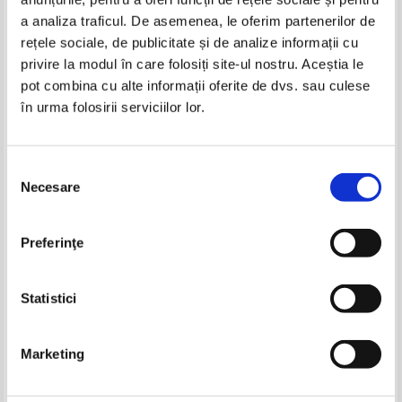
Produse din aceeasi categorie
a analiza traficul. De asemenea, le oferim partenerilor de
rețele sociale, de publicitate și de analize informații cu
-40%
-60%
privire la modul în care folosiți site-ul nostru. Aceștia le
pot combina cu alte informații oferite de dvs. sau culese
în urma folosirii serviciilor lor.
Jules Verne - Steaua Sudului
Jules Verne - Steaua Sudului
IN STOC
Selecția
Pret:
10,00
Lei
Necesare
consimțământului
Adaugă în coș
Goethe - Faust (volumul 1)
John David Anderson - Ultima zi
Preferinţe
a domnisoarei Bixby
Pret:
13,00Lei
7,80
Lei
Pret:
20,00Lei
8,00
Lei
Adaugă în coș
Adaugă în coș
Statistici
-40%
-40%
Marketing