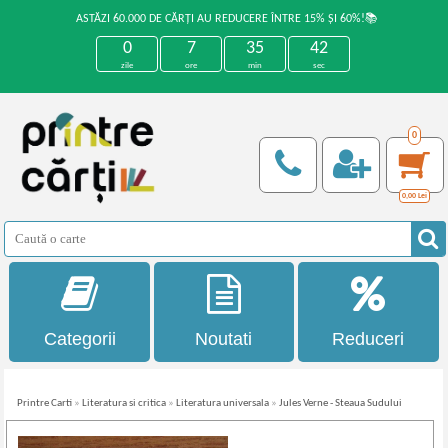
ASTĂZI 60.000 DE CĂRȚI AU REDUCERE ÎNTRE 15% ȘI 60%!📚
0
7
35
42
zile
ore
min
sec
0
0,00
Lei
Categorii
Noutati
Reduceri
Printre Carti
»
Literatura si critica
»
Literatura universala
»
Jules Verne - Steaua Sudului