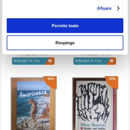
Afişare
Jules Verne - Steaua Sudului (nr. 4)
Jules Verne - Steaua Sudului
Permite toate
Respinge
La Fontaine - Fabule
Marguerite Yourcenar - Alexis
sau tratat despre lupta
zadarnica
Pret:
12,00Lei
7,20
Lei
Pret:
16,00Lei
9,60
Lei
Adaugă în coș
Adaugă în coș
-60%
-20%
Jules Verne - Steaua Sudului.
Jules Verne - Steaua sudului, nr. 21
Tinutul diamantelor