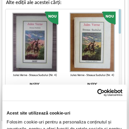
Alte ediții ale acestei cărți:
Jules Verne - Steaua Sudului (Nr. 4)
Jules Verne - Steaua Sudului (Nr. 4)
IN STOC
IN STOC
Pret:
9,00
Lei
Pret:
10,00
Lei
Adaugă în coș
Adaugă în coș
Acest site utilizează cookie-uri
Vezi toate edițiile »
Folosim cookie-uri pentru a personaliza conținutul și
anunțurile, pentru a oferi funcții de rețele sociale și pentru