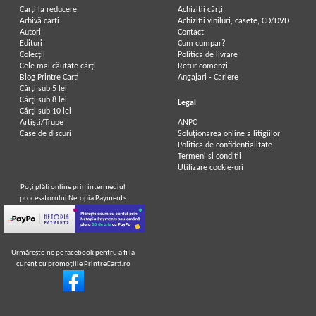
Carți la reducere
Achizitii cărți
Arhivă carți
Achizitii viniluri, casete, CD/DVD
Autori
Contact
Edituri
Cum cumpar?
Colecții
Politica de livrare
Cele mai căutate cărți
Retur comenzi
Blog Printre Carti
Angajari - Cariere
Cărţi sub 5 lei
Cărţi sub 8 lei
Legal
Cărţi sub 10 lei
Artiști/Trupe
ANPC
Case de discuri
Soluționarea online a litigiilor
Politica de confidentialitate
Termeni si conditii
Utilizare cookie-uri
Poţi plăti online prin intermediul
procesatorului Netopia Payments
Urmăreşte-ne pe facebook pentru a fi la
curent cu promoţiile PrintreCarti.ro