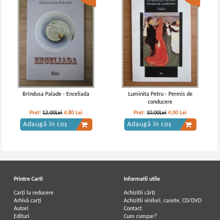
Brindusa Palade - Enceliada
Luminita Petru - Permis de
conducere
Pret:
12,00Lei
4,80
Lei
Pret:
10,00Lei
4,00
Lei
Adaugă în coș
Adaugă în coș
Printre Carti
Informatii utile
Carți la reducere
Achizitii cărți
Arhivă carți
Achizitii viniluri, casete, CD/DVD
Autori
Contact
Edituri
Cum cumpar?