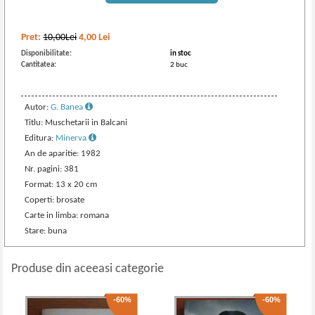
Pret:
10,00Lei
4,00
Lei
Disponibilitate:
in stoc
Cantitatea:
2 buc
Autor:
G. Banea
Titlu: Muschetarii in Balcani
Editura:
Minerva
An de aparitie: 1982
Nr. pagini: 381
Format: 13 x 20 cm
Coperti: brosate
Carte in limba: romana
Stare: buna
Produse din aceeasi categorie
-60%
-60%