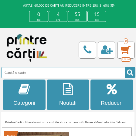
ASTĂZI 60.000 DE CĂRȚI AU REDUCERE ÎNTRE 15% ȘI 60%!📚
0
4
55
15
zile
ore
min
sec
0
0,00
Lei
Categorii
Noutati
Reduceri
Printre Carti
»
Literatura si critica
»
Literatura romana
»
G. Banea - Muschetarii in Balcani