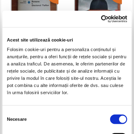
Acest site utilizează cookie-uri
Folosim cookie-uri pentru a personaliza conținutul și
anunțurile, pentru a oferi funcții de rețele sociale și pentru
Gala Galaction - Roxana.
Constantin Stoiciu - Viata e o
Doctorul Taifun
plimbare cu palarie pe cap
a analiza traficul. De asemenea, le oferim partenerilor de
Pret:
10,00Lei
4,00
Lei
Pret:
10,00Lei
4,00
Lei
rețele sociale, de publicitate și de analize informații cu
Adaugă în coș
Adaugă în coș
privire la modul în care folosiți site-ul nostru. Aceștia le
pot combina cu alte informații oferite de dvs. sau culese
în urma folosirii serviciilor lor.
-60%
-60%
Selecția
Necesare
consimțământului