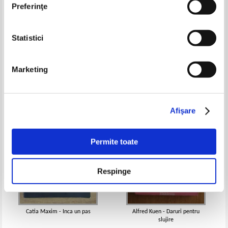
Preferinţe
Statistici
Ion Popescu Puturi - Ideile nu
Liviu Rebreanu - Rascoala (2
mor nici in sicriu
volume)
Pret:
10,00Lei
4,00
Lei
Pret:
12,00Lei
4,80
Lei
Marketing
Adaugă în coș
Adaugă în coș
-60%
-60%
Afişare
Permite toate
Respinge
Catia Maxim - Inca un pas
Alfred Kuen - Daruri pentru
slujire