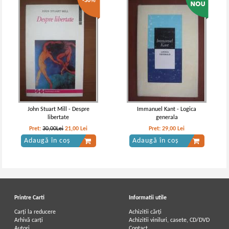
-30%
John Stuart Mill - Despre
Immanuel Kant - Logica
libertate
generala
Pret:
30,00Lei
21,00
Lei
Pret:
29,00
Lei
Adaugă în coș
Adaugă în coș
Printre Carti
Informatii utile
Carți la reducere
Achizitii cărți
Arhivă carți
Achizitii viniluri, casete, CD/DVD
Autori
Contact