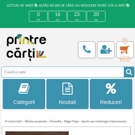
LECTURI DE VARĂ 📚 ASTĂZI 60.000 DE CĂRȚI AU REDUCERE ÎNTRE 15% ȘI 60%!📚
0
16
23
20
zile
ore
min
sec
0
0,00
Lei
Categorii
Noutati
Reduceri
Printre Carti
»
Stiinte umaniste
»
Filosofie
»
Edgar Papu - Apolo sau ontologia clasicismului