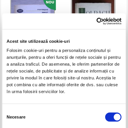
Acest site utilizează cookie-uri
Folosim cookie-uri pentru a personaliza conținutul și
anunțurile, pentru a oferi funcții de rețele sociale și pentru
Michel de Montaigne - Eseuri
Holbach - Sistemul naturii
a analiza traficul. De asemenea, le oferim partenerilor de
rețele sociale, de publicitate și de analize informații cu
Pret:
27,00
Lei
Pret:
35,00
Lei
privire la modul în care folosiți site-ul nostru. Aceștia le
Adaugă în coș
Adaugă în coș
pot combina cu alte informații oferite de dvs. sau culese
în urma folosirii serviciilor lor.
-20%
Selecția
Necesare
consimțământului