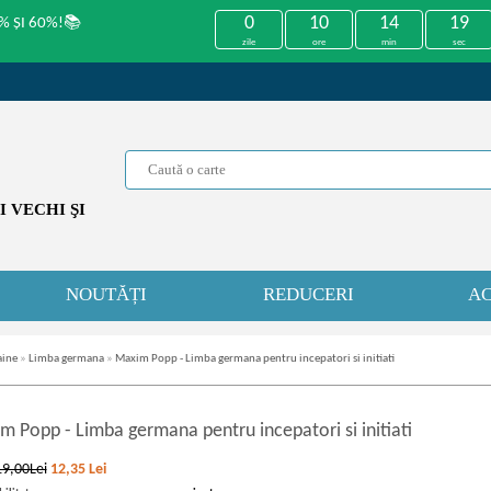
0
10
14
19
% ȘI 60%!📚
zile
ore
min
sec
 VECHI ŞI
NOUTĂȚI
REDUCERI
AC
aine
»
Limba germana
»
Maxim Popp - Limba germana pentru incepatori si initiati
im Popp
-
Limba germana pentru incepatori si initiati
19,00Lei
12,35
Lei