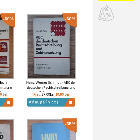
-60%
-60%
 Ioan
Heinz Werner Schmidt - ABC der
ermana o
deutschen Rechtschreibung und
de limba
Zeichensetzung
80
Lei
Pret:
27,00Lei
10,80
Lei
i avansat
Adaugă în coș
-35%