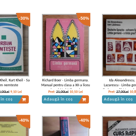
-30%
-50%
heil, Kurt Kheil - Sa
Richard Boer - Limba germana.
Ida Alexandrescu,
im nemteste
Manual pentru clasa a XII-a liceu
Lazarescu - Limba g
si anul IV si V licee de
limba grea?! Manual 
3,00Lei
9,10
Lei
Pret:
21,00Lei
10,50
Lei
Pret:
27,00Lei
10,
specialitate (anul IV de studiu)
germana, nivel mediu s
în coș
Adaugă în coș
Adaugă în coș
-40%
-40%