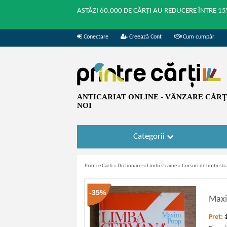
ASTĂZI 60.000 DE CĂRȚI AU REDUCERE ÎNTRE 15
Conectare
Creează Cont
Cum cumpăr
ANTICARIAT ONLINE - VÂNZARE CĂRŢI
NOI
Categorii
Printre Carti
»
Dictionare si Limbi straine
»
Cursuri de limbi str
-35%
Max
Pret: