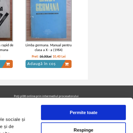
s rapid de
Limba germana. Manual pentru
ermana
clasa a X - a (1964)
i
Pret:
16,00Lei
10,40
Lei
Adaugă în coș
Poţi plăti online prin intermediul procesatorului
Netopia Payments
Permite toate
le sociale și
Urmăreşte-ne pe facebook pentru a fi la curent cu
promoţiile PrintreCarti.ro
e și de
Respinge