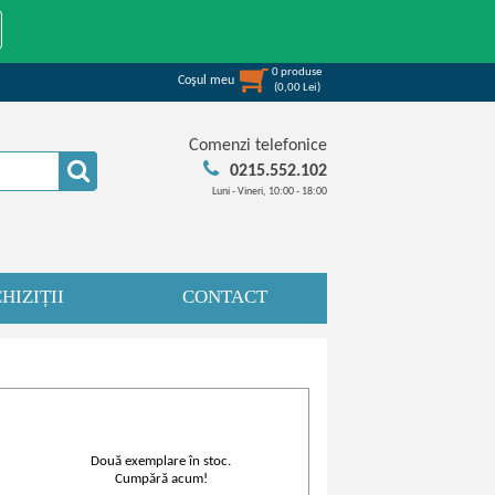
0
produse
Coşul meu
(
0,00
Lei
)
Comenzi telefonice
0215.552.102
Luni - Vineri, 10:00 - 18:00
HIZIȚII
CONTACT
Două exemplare în stoc.
Cumpără acum!