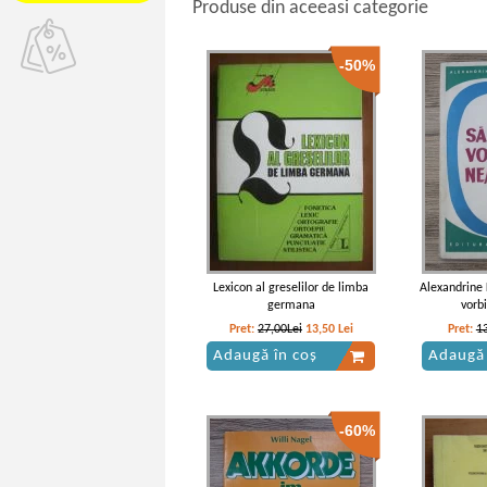
Produse din aceeasi categorie
-50%
Lexicon al greselilor de limba
Alexandrine K
germana
vorb
Pret:
27,00Lei
13,50
Lei
Pret:
1
Adaugă în coș
Adaugă 
-60%