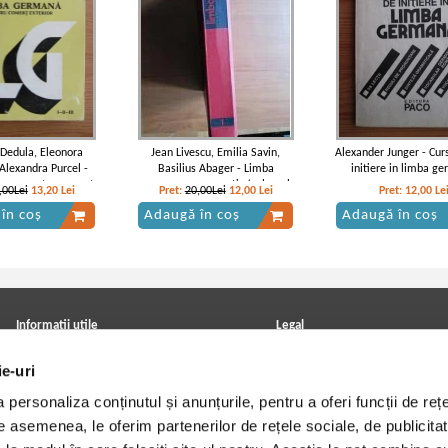
 Dedula, Eleonora
Jean Livescu, Emilia Savin,
Alexander Junger - Cur
 Alexandra Purcel -
Basilius Abager - Limba
initiere in limba g
ana, pentru comert
germana curs practic (volumul
,00Lei
13,20
Lei
Pret:
20,00Lei
12,00
Lei
Pret:
12,00
Le
or, anii I-II-III
1)
în coș
Adaugă în coș
Adaugă în coș
Informatii utile
Legal
ANPC
Achizitii cărți
ie-uri
Achizitii viniluri, casete, CD/DVD
Soluționarea online a litigiilor
Contact
Politica de confidentialitate
personaliza conținutul și anunțurile, pentru a oferi funcții de rețe
Cum cumpar?
Termeni si conditii
Politica de livrare
Utilizare cookie-uri
De asemenea, le oferim partenerilor de rețele sociale, de publicitat
Retur comenzi