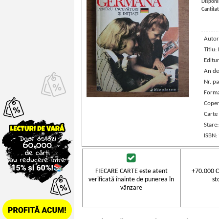
Disponib
Cantitat
Autor
Titlu:
Editu
An de
Nr. pa
Forma
Coper
Carte
Stare
ISBN:
FIECARE CARTE este atent
+70.000 C
verificată înainte de punerea în
st
vânzare