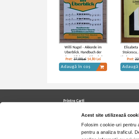
Willi Nagel - Akkorde im
Elisabeta
Uberblick. Handbuch der
Stoicescu,
gebrauchlichsten Akkorde in
Limba germ
Pret:
37,00Lei
14,80
Lei
Pret:
22
Griffbildern und noten
exteri
Adaugă în coș
Adaugă 
Printre Carti
Carți la reducere
Acest site utilizează cook
Arhivă carți
Autori
Folosim cookie-uri pentru a 
Edituri
Colecții
pentru a analiza traficul. 
Cele mai căutate cărți