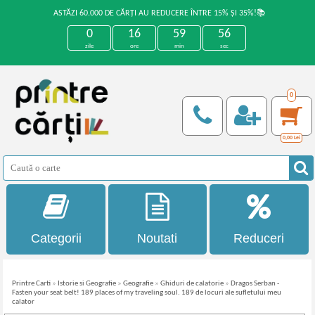
ASTĂZI 60.000 DE CĂRȚI AU REDUCERE ÎNTRE 15% ȘI 35%!📚
0
16
59
56
zile
ore
min
sec
0
0,00
Lei
Categorii
Noutati
Reduceri
Printre Carti
»
Istorie si Geografie
»
Geografie
»
Ghiduri de calatorie
»
Dragos Serban -
Fasten your seat belt! 189 places of my traveling soul. 189 de locuri ale sufletului meu
calator