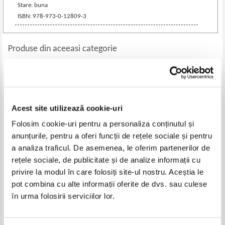
Stare: buna
ISBN: 978-973-0-12809-3
Produse din aceeasi categorie
-30%
-35%
Acest site utilizează cookie-uri
Folosim cookie-uri pentru a personaliza conținutul și
anunțurile, pentru a oferi funcții de rețele sociale și pentru
a analiza traficul. De asemenea, le oferim partenerilor de
rețele sociale, de publicitate și de analize informații cu
privire la modul în care folosiți site-ul nostru. Aceștia le
Bicazul. O pagina mareata din
Canada Handbook
pot combina cu alte informații oferite de dvs. sau culese
istoria patriei noastre (volumul
1)
în urma folosirii serviciilor lor.
Pret:
74,00Lei
51,80
Lei
Pret:
74,00Lei
48,10
Lei
Adaugă în coș
Adaugă în coș