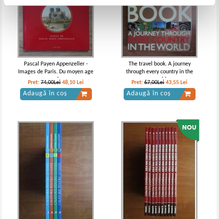
Pascal Payen Appenzeller -
The travel book. A journey
Images de Paris. Du moyen age
through every country in the
a nos jours
world
Pret:
74,00Lei
48,10
Lei
Pret:
67,00Lei
43,55
Lei
Adaugă în coș
Adaugă în coș