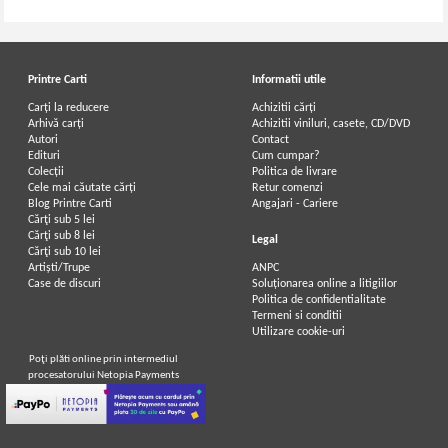
Printre Carti
Informatii utile
Carți la reducere
Achizitii cărți
Arhivă carți
Achizitii viniluri, casete, CD/DVD
Autori
Contact
Edituri
Cum cumpar?
Colecții
Politica de livrare
Cele mai căutate cărți
Retur comenzi
Blog Printre Carti
Angajari - Cariere
Cărţi sub 5 lei
Cărţi sub 8 lei
Legal
Cărţi sub 10 lei
Artiști/Trupe
ANPC
Case de discuri
Soluționarea online a litigiilor
Politica de confidentialitate
Termeni si conditii
Utilizare cookie-uri
Poţi plăti online prin intermediul
procesatorului Netopia Payments