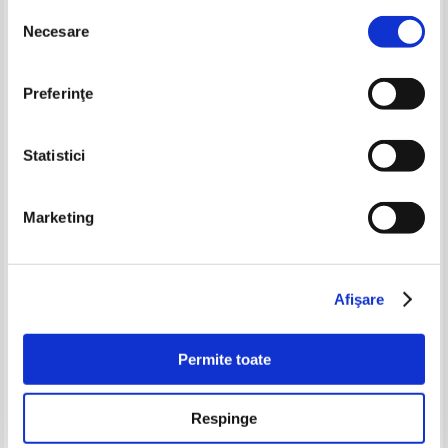
Selecția
-25%
-25%
Necesare
consimțământului
Preferinţe
Statistici
Marketing
Grecia. Ghid complet
Spania. Ghid complet
Pret:
65,00Lei
48,75
Lei
Pret:
50,00Lei
37,50
Lei
Afişare
Adaugă în coș
Adaugă în coș
Permite toate
-35%
-35%
Respinge