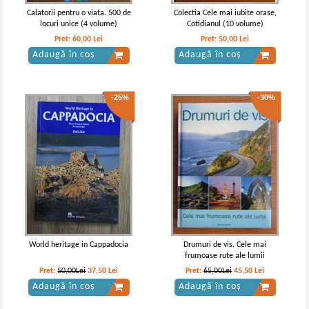
Calatorii pentru o viata. 500 de
Colectia Cele mai iubite orase,
locuri unice (4 volume)
Cotidianul (10 volume)
Pret:
60,00
Lei
Pret:
50,00
Lei
Adaugă în coș
Adaugă în coș
-25%
-30%
World heritage in Cappadocia
Drumuri de vis. Cele mai
frumoase rute ale lumii
Pret:
50,00Lei
37,50
Lei
Pret:
65,00Lei
45,50
Lei
Adaugă în coș
Adaugă în coș