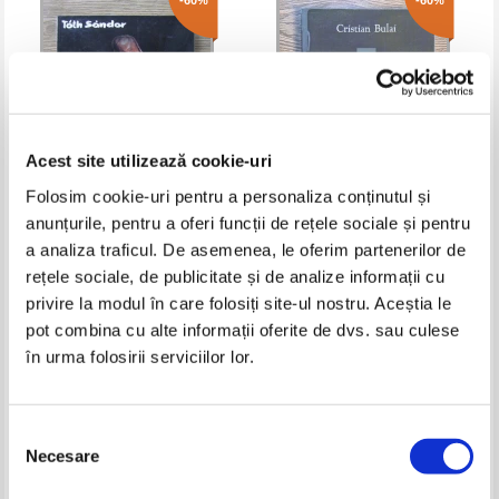
-60%
-60%
Acest site utilizează cookie-uri
Folosim cookie-uri pentru a personaliza conținutul și
anunțurile, pentru a oferi funcții de rețele sociale și pentru
Toth Sandor - Quo vadis
Cristian Virgil Bulai - Chipul
a analiza traficul. De asemenea, le oferim partenerilor de
Romania?
fiintei tale
rețele sociale, de publicitate și de analize informații cu
Pret:
14,00Lei
5,60
Lei
Pret:
16,00Lei
6,40
Lei
privire la modul în care folosiți site-ul nostru. Aceștia le
Adaugă în coș
Adaugă în coș
pot combina cu alte informații oferite de dvs. sau culese
în urma folosirii serviciilor lor.
-35%
-50%
Selecția
Necesare
consimțământului