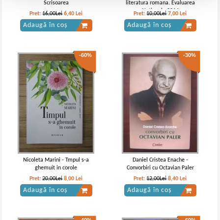
Scrisoarea
literatura romana. Evaluarea
Nationala 2014
Pret:
16,00Lei
6,40
Lei
Pret:
10,00Lei
7,00
Lei
Adaugă în coș
Adaugă în coș
-60%
-30%
Nicoleta Marini - Tmpul s-a
Daniel Cristea Enache -
ghemuit in corole
Convorbiri cu Octavian Paler
Pret:
20,00Lei
8,00
Lei
Pret:
12,00Lei
8,40
Lei
Adaugă în coș
Adaugă în coș