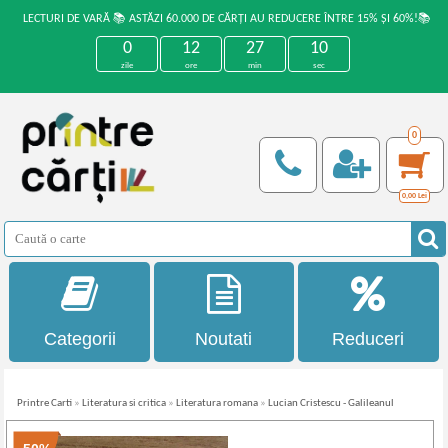
LECTURI DE VARĂ 📚 ASTĂZI 60.000 DE CĂRȚI AU REDUCERE ÎNTRE 15% ȘI 60%!📚
0
12
27
10
zile
ore
min
sec
0
0,00
Lei
Categorii
Noutati
Reduceri
Printre Carti
»
Literatura si critica
»
Literatura romana
»
Lucian Cristescu - Galileanul