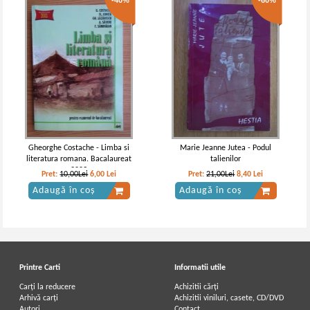
-40%
-60%
Gheorghe Costache - Limba si
Marie Jeanne Jutea - Podul
literatura romana. Bacalaureat
talienilor
2003
Pret:
10,00Lei
6,00
Lei
Pret:
21,00Lei
8,40
Lei
Adaugă în coș
Adaugă în coș
Printre Carti
Informatii utile
Carți la reducere
Achizitii cărți
Arhivă carți
Achizitii viniluri, casete, CD/DVD
Autori
Contact