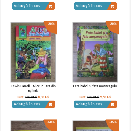
Adaugă în coș
Adaugă în coș
-20%
-20%
Anton Pann - Nazdraveniiile lui
Anton Pann - Din nazdravaniile lui
Nastratin Hogea
Nastratin Hogea
Lewis Carroll - Alice in Tara din
Fata babei si fata mosneagului
oglinda
Pret:
10,00Lei
8,00
Lei
Pret:
12,00Lei
9,60
Lei
Adaugă în coș
Adaugă în coș
-60%
-35%