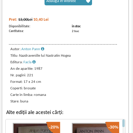
Adaugă în wishlist
Pret:
13,00Lei
10,40
Lei
Disponibilitate:
in stoc
Cantitatea:
2 buc
Autor:
Anton Pann
Titlu: Nazdraveniile lui Nastratin Hogea
Editura:
Facla
An de aparitie: 1987
Nr. pagini: 221
Format: 17 x 24 cm
Coperti: brosate
Carte in limba: romana
Stare: buna
Alte ediții ale acestei cărți:
-20%
-30%