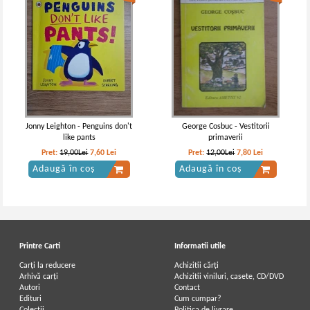
Anton Pann - Nezdravaniile lui
Anton Pann - Din nazdravaniile lui
Nastratin Hogea
Nastratin Hogea
Jonny Leighton - Penguins don't
George Cosbuc - Vestitorii
like pants
primaverii
Pret:
19,00Lei
7,60
Lei
Pret:
12,00Lei
7,80
Lei
Adaugă în coș
Adaugă în coș
Printre Carti
Informatii utile
Carți la reducere
Achizitii cărți
Arhivă carți
Achizitii viniluri, casete, CD/DVD
Autori
Contact
Anton Pann - Nazdravaniile lui
Anton Pann - Din nazdravaniile lui
Edituri
Cum cumpar?
Nastratin Hogea
Nastratin Hogea