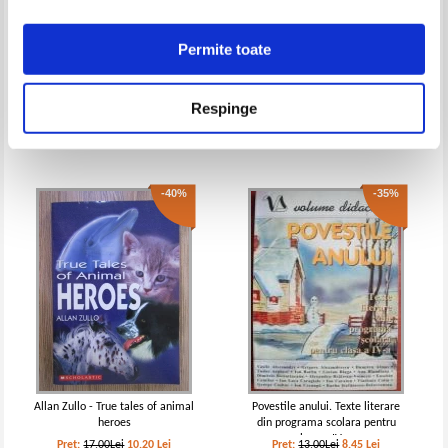
Pret:
12,00Lei
8,40
Lei
Adaugă în coș
Permite toate
Anna Sewell - Negrut
Aventurierii cosmici.
Matematica si explorarea
mediului pentru clasa
Respinge
Pret:
14,00Lei
9,10
Lei
Pret:
16,00Lei
9,60
Lei
pregatitoare
Adaugă în coș
Adaugă în coș
-40%
-35%
Anton Pann - Din nazdravaniile lui
Anton Pann - Din nazdravaniile lui
Nastratin Hogea
Nastratin Hogea
Allan Zullo - True tales of animal
Povestile anului. Texte literare
heroes
din programa scolara pentru
clasa a IV - a
Pret:
17,00Lei
10,20
Lei
Pret:
13,00Lei
8,45
Lei