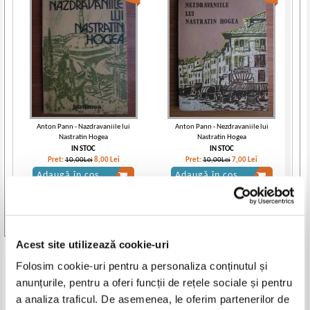
Anton Pann - Nazdravaniile lui
Anton Pann - Nezdravaniile lui
Nastratin Hogea
Nastratin Hogea
IN STOC
IN STOC
Pret:
10,00Lei
8,00
Lei
Pret:
10,00Lei
7,00
Lei
Adaugă în coș
Adaugă în coș
Vezi toate edițiile »
Acest site utilizează cookie-uri
Produse din aceeasi categorie
Folosim cookie-uri pentru a personaliza conținutul și
anunțurile, pentru a oferi funcții de rețele sociale și pentru
a analiza traficul. De asemenea, le oferim partenerilor de