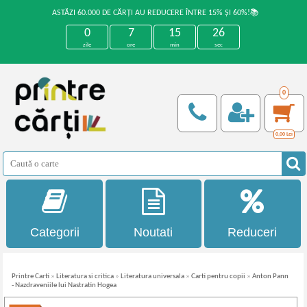
ASTĂZI 60.000 DE CĂRȚI AU REDUCERE ÎNTRE 15% ȘI 60%!📚
0
7
15
26
zile
ore
min
sec
0
0,00
Lei
Categorii
Noutati
Reduceri
Printre Carti
»
Literatura si critica
»
Literatura universala
»
Carti pentru copii
»
Anton Pann
- Nazdraveniile lui Nastratin Hogea