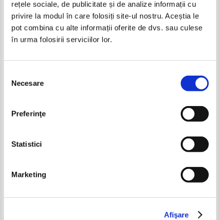
rețele sociale, de publicitate și de analize informații cu
privire la modul în care folosiți site-ul nostru. Aceștia le
pot combina cu alte informații oferite de dvs. sau culese
Anton Pann - Din nazdravaniile lui
Anton Pann - Nazdravaniile lui
în urma folosirii serviciilor lor.
Nastratin Hogea
Nastratin Hogea
IN STOC
IN STOC
Pret:
10,00
Lei
Pret:
10,00
Lei
Adaugă în coș
Adaugă în coș
Selecția
Necesare
consimțământului
Povesti nemuritoare (volumul
Mario Ramos - Eu sunt cel mai
31)
puternic
-30%
Pret:
12,00
Lei
Pret:
13,00
Lei
Preferinţe
Adaugă în coș
Adaugă în coș
Statistici
-35%
-40%
Marketing
Anton Pann - Fabule si istorioare.
Anton Pann - Nazdravaniile lui
Nazdravaniile lui Nastratin Hogea
Nastratin Hogea
Afişare
IN STOC