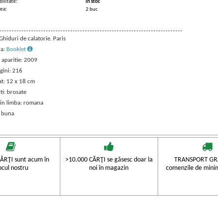
ilitate:
in stoc
ea:
2 buc
 Ghiduri de calatorie. Paris
ra:
Booklet
 aparitie: 2009
gini: 216
t: 12 x 18 cm
ti: brosate
 in limba: romana
: buna
ĂRŢI sunt acum în
>10.000 CĂRŢI se găsesc doar la
TRANSPORT GRA
ocul nostru
noi în magazin
comenzile de mini