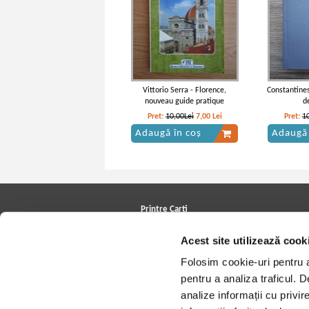
Vittorio Serra - Florence,
Constantine
nouveau guide pratique
d
Pret:
10,00Lei
7,00
Lei
Pret:
1
Adaugă în coș
Adaugă 
Printre Carti
Carți la reducere
Acest site utilizează cook
Arhivă carți
Autori
Folosim cookie-uri pentru a 
Edituri
Colecții
pentru a analiza traficul. 
Cele mai căutate cărți
analize informații cu privir
Blog Printre Carti
Cărţi sub 5 lei