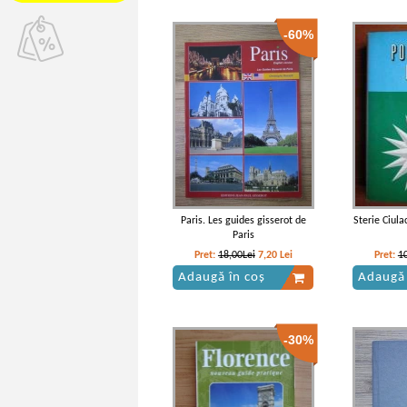
-60%
Paris. Les guides gisserot de
Sterie Ciula
Paris
Pret:
18,00Lei
7,20
Lei
Pret:
1
Adaugă în coș
Adaugă 
-30%