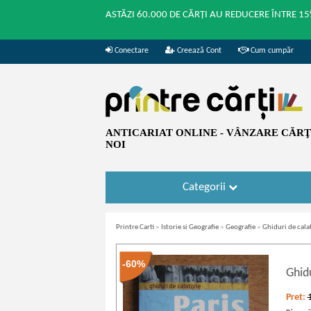
ASTĂZI 60.000 DE CĂRȚI AU REDUCERE ÎNTRE 15
Conectare
Creează Cont
Cum cumpăr
ANTICARIAT ONLINE - VÂNZARE CĂRŢI
NOI
Categorii
Printre Carti
»
Istorie si Geografie
»
Geografie
»
Ghiduri de cala
-60%
Ghidu
Pret: