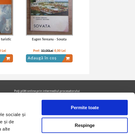
turistic
Eugen Tereanu - Sovata
0
Lei
Pret:
10,00Lei
6,00
Lei
Adaugă în coș
Poţi plăti online prin intermediul procesatorului
Netopia Payments
Permite toate
le sociale și
Urmăreşte-ne pe facebook pentru a fi la curent cu
promoţiile PrintreCarti.ro
e și de
Respinge
u alte