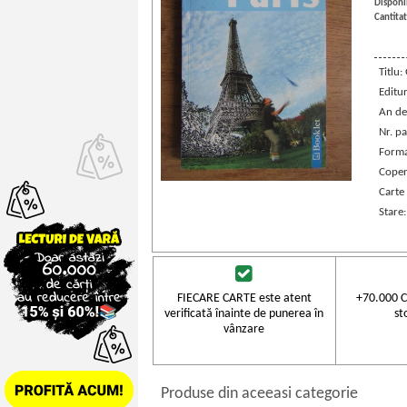
Disponib
Cantitat
Titlu:
Editu
An de
Nr. pa
Forma
Coper
Carte
Stare
FIECARE CARTE este atent
+70.000 C
verificată înainte de punerea în
st
vânzare
Produse din aceeasi categorie