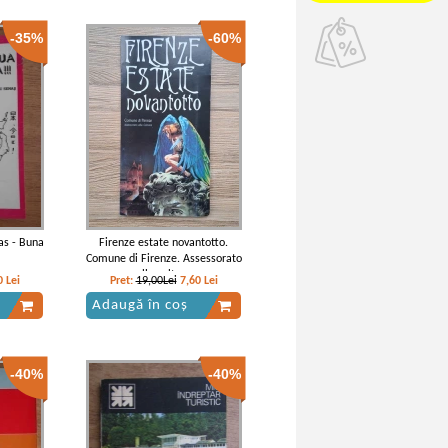
-35%
-60%
as - Buna
Firenze estate novantotto.
Comune di Firenze. Assessorato
alla cultura
0
Lei
Pret:
19,00Lei
7,60
Lei
Adaugă în coș
-40%
-40%