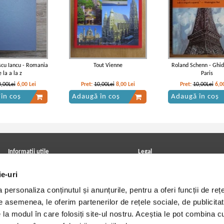
scu Iancu - Romania
Tout Vienne
Roland Schenn - Ghid 
e la a la z
Paris
0,00Lei
6,00
Lei
Pret:
10,00Lei
8,00
Lei
Pret:
10,00Lei
6,0
în coș
Adaugă în coș
Adaugă în coș
Informatii utile
Legal
ANPC
Achizitii cărți
ie-uri
Achizitii viniluri, casete, CD/DVD
Soluționarea online a litigiilor
Contact
Politica de confidentialitate
personaliza conținutul și anunțurile, pentru a oferi funcții de rețe
Cum cumpar?
Termeni si conditii
Politica de livrare
Utilizare cookie-uri
De asemenea, le oferim partenerilor de rețele sociale, de publicitat
Retur comenzi
e la modul în care folosiți site-ul nostru. Aceștia le pot combina c
Angajari - Cariere