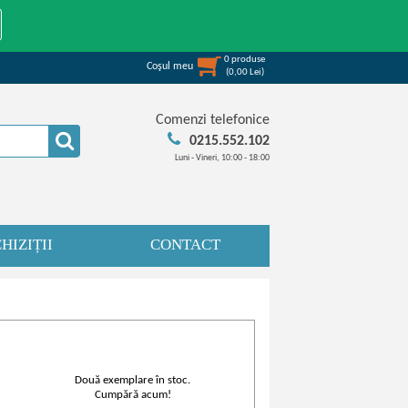
0
produse
Coşul meu
(
0,00
Lei
)
Comenzi telefonice
0215.552.102
Luni - Vineri, 10:00 - 18:00
HIZIȚII
CONTACT
Două exemplare în stoc.
Cumpără acum!