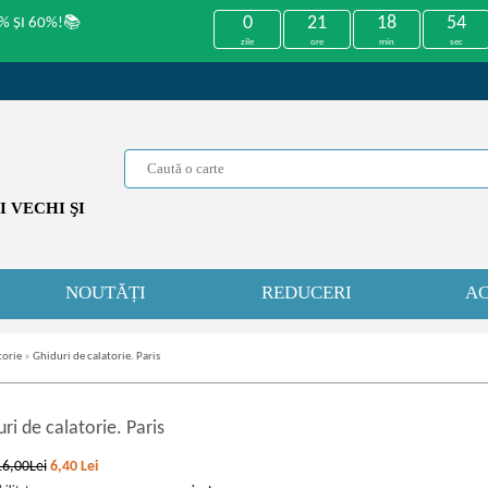
0
21
18
54
% ȘI 60%!📚
zile
ore
min
sec
 VECHI ŞI
NOUTĂȚI
REDUCERI
AC
torie
»
Ghiduri de calatorie. Paris
ri de calatorie. Paris
16,00Lei
6,40
Lei