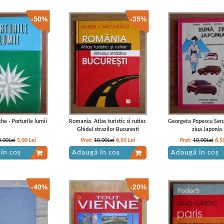
-50%
-35%
che - Porturile lumii
Romania. Atlas turistic si rutier.
Georgeta Popescu Sen
Ghidul strazilor Bucuresti
ziua Japonia
0,00Lei
5,00
Lei
Pret:
10,00Lei
6,50
Lei
Pret:
10,00Lei
6,5
în coș
Adaugă în coș
Adaugă în coș
-40%
-20%