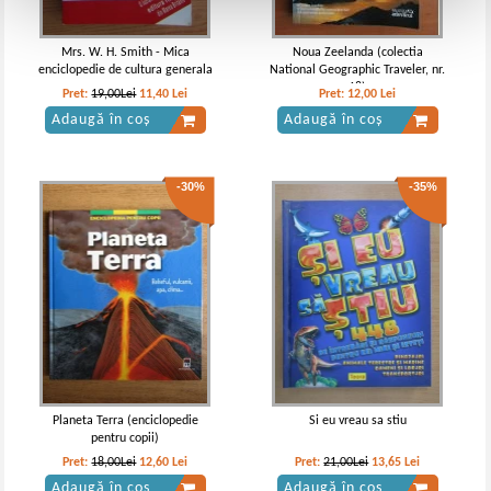
Mrs. W. H. Smith - Mica
Noua Zeelanda (colectia
enciclopedie de cultura generala
National Geographic Traveler, nr.
18)
Pret:
19,00Lei
11,40
Lei
Pret:
12,00
Lei
Adaugă în coș
Adaugă în coș
-30%
-35%
Planeta Terra (enciclopedie
Si eu vreau sa stiu
pentru copii)
Pret:
18,00Lei
12,60
Lei
Pret:
21,00Lei
13,65
Lei
Adaugă în coș
Adaugă în coș