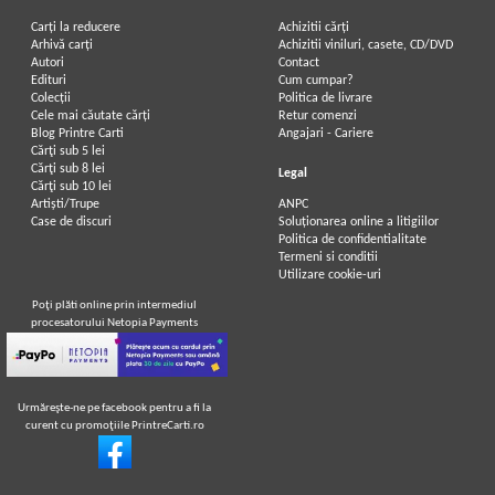
Carți la reducere
Achizitii cărți
Arhivă carți
Achizitii viniluri, casete, CD/DVD
Autori
Contact
Edituri
Cum cumpar?
Colecții
Politica de livrare
Cele mai căutate cărți
Retur comenzi
Blog Printre Carti
Angajari - Cariere
Cărţi sub 5 lei
Cărţi sub 8 lei
Legal
Cărţi sub 10 lei
Artiști/Trupe
ANPC
Case de discuri
Soluționarea online a litigiilor
Politica de confidentialitate
Termeni si conditii
Utilizare cookie-uri
Poţi plăti online prin intermediul
procesatorului Netopia Payments
Urmăreşte-ne pe facebook pentru a fi la
curent cu promoţiile PrintreCarti.ro