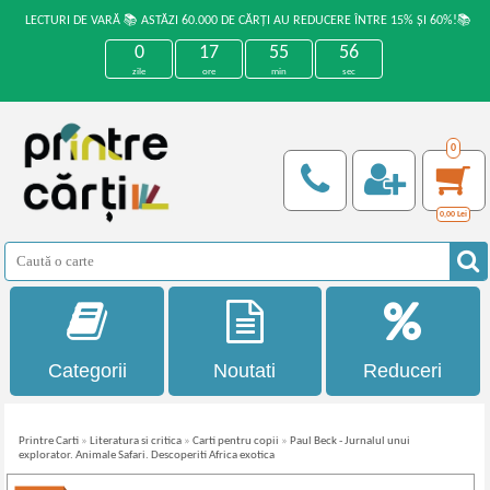
LECTURI DE VARĂ 📚 ASTĂZI 60.000 DE CĂRȚI AU REDUCERE ÎNTRE 15% ȘI 60%!📚
0
17
55
55
zile
ore
min
sec
0
0,00
Lei
Categorii
Noutati
Reduceri
Printre Carti
»
Literatura si critica
»
Carti pentru copii
»
Paul Beck - Jurnalul unui
explorator. Animale Safari. Descoperiti Africa exotica