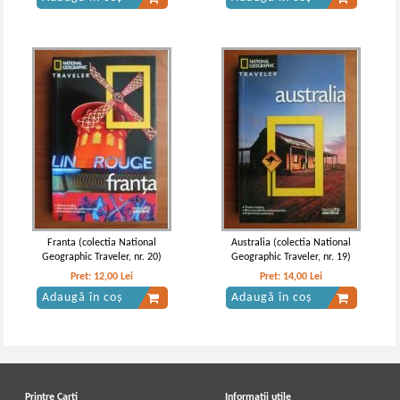
Franta (colectia National
Australia (colectia National
Geographic Traveler, nr. 20)
Geographic Traveler, nr. 19)
Pret:
12,00
Lei
Pret:
14,00
Lei
Adaugă în coș
Adaugă în coș
Printre Carti
Informatii utile