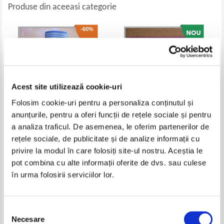
Produse din aceeasi categorie
-60%
Acest site utilizează cookie-uri
Folosim cookie-uri pentru a personaliza conținutul și
anunțurile, pentru a oferi funcții de rețele sociale și pentru
a analiza traficul. De asemenea, le oferim partenerilor de
Silvio D Amico - Enciclopedia
Enciclopedia Disney. Descopera
rețele sociale, de publicitate și de analize informații cu
dello spettacolo, volumul 2.
lumea distrandu - te! Reptile si
privire la modul în care folosiți site-ul nostru. Aceștia le
BAS-CAP
amfibieni
Pret:
40,00Lei
16,00
Lei
Pret:
12,00
Lei
pot combina cu alte informații oferite de dvs. sau culese
Adaugă în coș
Adaugă în coș
în urma folosirii serviciilor lor.
-30%
-60%
Selecția
Necesare
consimțământului