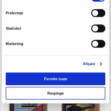
Preferinţe
Statistici
Enciclopedia pentru tineri,
Ronald Orenstein - New animal
Marketing
Larousse. Aventura vietii
discoveries
Pret:
19,00Lei
13,30
Lei
Pret:
32,00Lei
12,80
Lei
Adaugă în coș
Adaugă în coș
Afişare
-40%
Permite toate
Respinge