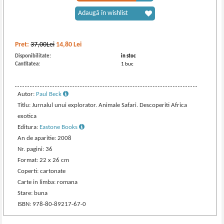
Adaugă în wishlist
Pret:
37,00Lei
14,80
Lei
Disponibilitate:
in stoc
Cantitatea:
1 buc
Autor:
Paul Beck
Titlu: Jurnalul unui explorator. Animale Safari. Descoperiti Africa
exotica
Editura:
Eastone Books
An de aparitie: 2008
Nr. pagini: 36
Format: 22 x 26 cm
Coperti: cartonate
Carte in limba: romana
Stare: buna
ISBN: 978-80-89217-67-0