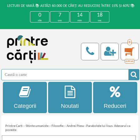
LECTURI DE VARĂ 📚 ASTĂZI 60.000 DE CĂRȚI AU REDUCERE ÎNTRE 15% ȘI 60%!📚
0
7
14
18
zile
ore
min
sec
0
0,00
Lei
Categorii
Noutati
Reduceri
Printre Carti
»
Stiinte umaniste
»
Filosofie
»
Andrei Plesu - Parabolele lui Iisus. Adevarul ca
poveste