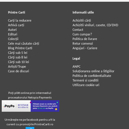
Printre Carti
Informatii utile
Carți la reducere
Achizitii cărți
Arhivă carți
Achizitii viniluri, casete, CD/DVD
Autori
Contact
Edituri
Cum cumpar?
Colecții
Politica de livrare
Cele mai căutate cărți
Retur comenzi
Blog Printre Carti
Angajari - Cariere
Cărţi sub 5 lei
Cărţi sub 8 lei
Legal
Cărţi sub 10 lei
Artiști/Trupe
ANPC
Case de discuri
Soluționarea online a litigiilor
Politica de confidentialitate
Termeni si conditii
Utilizare cookie-uri
Poţi plăti online prin intermediul
procesatorului Netopia Payments
Urmăreşte-ne pe facebook pentru a fi la
curent cu promoţiile PrintreCarti.ro