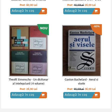
Pret:
60,00
Lei
Pret:
40,00Lei
26,00
Lei
Adaugă în coș
Adaugă în coș
-60%
Theofil Simenschy - Un dictionar
Gaston Bachelard - Aerul si
al intelepciunii (4 volume)
visele
Pret:
26,00
Lei
Pret:
90,00Lei
36,00
Lei
Adaugă în coș
Adaugă în coș