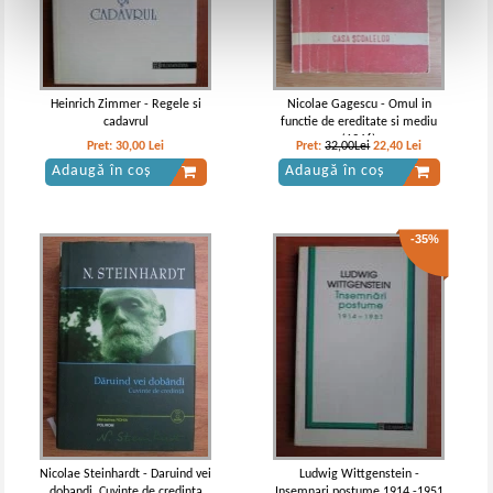
Heinrich Zimmer - Regele si
Nicolae Gagescu - Omul in
cadavrul
functie de ereditate si mediu
(1946)
Pret:
30,00
Lei
Pret:
32,00Lei
22,40
Lei
Adaugă în coș
Adaugă în coș
-35%
Nicolae Steinhardt - Daruind vei
Ludwig Wittgenstein -
dobandi. Cuvinte de credinta
Insemnari postume 1914 -1951