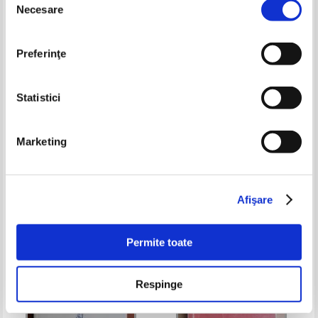
Necesare
consimțământului
Preferinţe
Statistici
Marketing
Jean Francois Lyotard -
Gilberto Freyre - Stapani si
Fenomenologia
sclavi
Pret:
43,00Lei
30,10
Lei
Pret:
45,00Lei
31,50
Lei
Adaugă în coș
Adaugă în coș
Afişare
-30%
Permite toate
Respinge