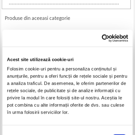
Produse din aceeasi categorie
Acest site utilizează cookie-uri
Folosim cookie-uri pentru a personaliza conținutul și
anunțurile, pentru a oferi funcții de rețele sociale și pentru
a analiza traficul. De asemenea, le oferim partenerilor de
rețele sociale, de publicitate și de analize informații cu
Parintele Galeriu, Andrei Plesu,
Ted Anton - Eros, magie si
privire la modul în care folosiți site-ul nostru. Aceștia le
Gabriel Liiceanu, Sorin
asasinarea profesorului Culianu
pot combina cu alte informații oferite de dvs. sau culese
Dumitrescu - Dialoguri de seara
Pret:
30,00
Lei
Pret:
27,00
Lei
în urma folosirii serviciilor lor.
Adaugă în coș
Adaugă în coș
Selecția
-30%
-30%