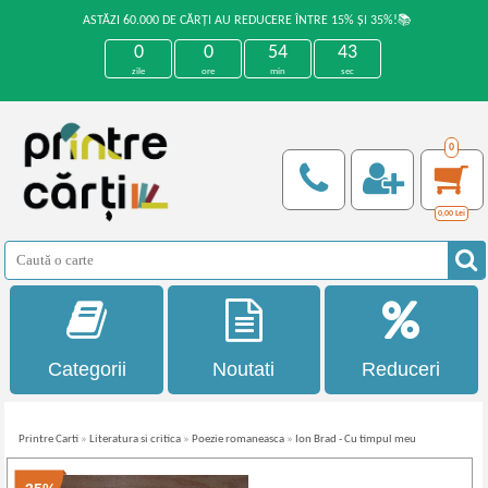
ASTĂZI 60.000 DE CĂRȚI AU REDUCERE ÎNTRE 15% ȘI 35%!📚
0
0
54
43
zile
ore
min
sec
0
0,00
Lei
Categorii
Noutati
Reduceri
Printre Carti
»
Literatura si critica
»
Poezie romaneasca
»
Ion Brad - Cu timpul meu