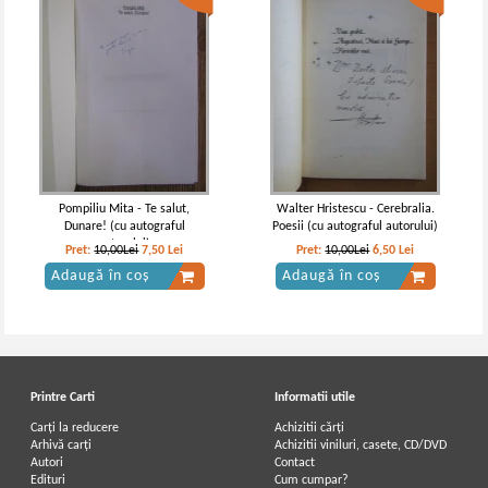
Pompiliu Mita - Te salut,
Walter Hristescu - Cerebralia.
Dunare! (cu autograful
Poesii (cu autograful autorului)
autorului)
Pret:
10,00Lei
7,50
Lei
Pret:
10,00Lei
6,50
Lei
Adaugă în coș
Adaugă în coș
Printre Carti
Informatii utile
Carți la reducere
Achizitii cărți
Arhivă carți
Achizitii viniluri, casete, CD/DVD
Autori
Contact
Edituri
Cum cumpar?