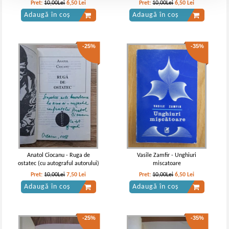
autograful autoarei)
Pret:
10,00Lei
6,50
Lei
Pret:
10,00Lei
6,50
Lei
Adaugă în coș
Adaugă în coș
-25%
-35%
Anatol Ciocanu - Ruga de
Vasile Zamfir - Unghiuri
ostatec (cu autograful autorului)
miscatoare
Pret:
10,00Lei
7,50
Lei
Pret:
10,00Lei
6,50
Lei
Adaugă în coș
Adaugă în coș
-25%
-35%