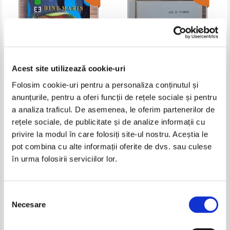
Acest site utilizează cookie-uri
Folosim cookie-uri pentru a personaliza conținutul și
anunțurile, pentru a oferi funcții de rețele sociale și pentru
Dinu Marin - Criza reformei. Eu
Gh. D. Vasile - Rapsodie pentru
sunt roman?
Republica (cu autograful
a analiza traficul. De asemenea, le oferim partenerilor de
autorului)
Pret:
10,00Lei
6,50
Lei
Pret:
10,00Lei
6,50
Lei
rețele sociale, de publicitate și de analize informații cu
Adaugă în coș
Adaugă în coș
privire la modul în care folosiți site-ul nostru. Aceștia le
pot combina cu alte informații oferite de dvs. sau culese
în urma folosirii serviciilor lor.
-25%
-35%
Selecția
Necesare
consimțământului