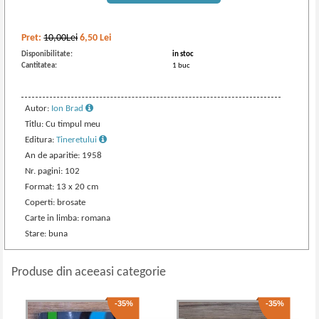
Pret:
10,00Lei
6,50
Lei
Disponibilitate:
in stoc
Cantitatea:
1 buc
Autor:
Ion Brad
Titlu: Cu timpul meu
Editura:
Tineretului
An de aparitie: 1958
Nr. pagini: 102
Format: 13 x 20 cm
Coperti: brosate
Carte in limba: romana
Stare: buna
Produse din aceeasi categorie
-35%
-35%