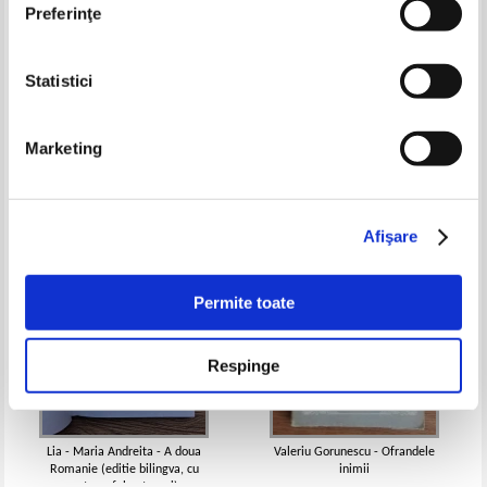
Preferinţe
Statistici
Constantin Bratianu - Metode cu
Mihai Maxim - Satul de sub ape
elemente finite in dinamica
(cu autograful autorului)
fluidelor (contine autograful
Pret:
10,00Lei
7,50
Lei
Pret:
10,00Lei
6,50
Lei
autorului)
Marketing
Adaugă în coș
Adaugă în coș
-35%
-35%
Afişare
Permite toate
Respinge
Lia - Maria Andreita - A doua
Valeriu Gorunescu - Ofrandele
Romanie (editie bilingva, cu
inimii