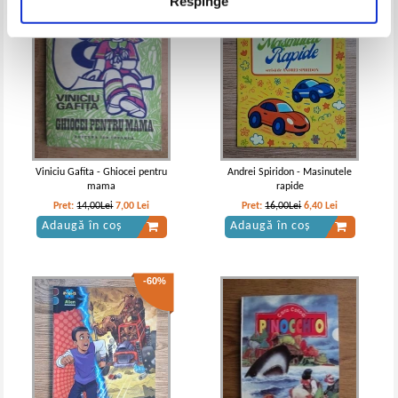
Respinge
Viniciu Gafita - Ghiocei pentru
Andrei Spiridon - Masinutele
mama
rapide
Pret:
14,00Lei
7,00
Lei
Pret:
16,00Lei
6,40
Lei
Adaugă în coș
Adaugă în coș
-60%