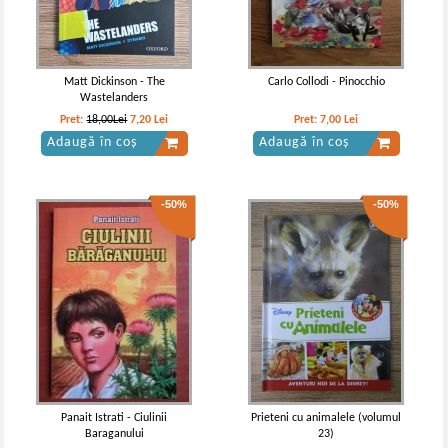
Matt Dickinson - The
Carlo Collodi - Pinocchio
Wastelanders
Pret:
18,00Lei
7,20
Lei
Pret:
7,00
Lei
Adaugă în coș
Adaugă în coș
-50%
-50%
Panait Istrati - Ciulinii
Prieteni cu animalele (volumul
Baraganului
23)