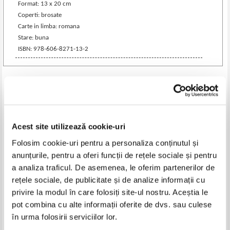
Format: 13 x 20 cm
Coperti: brosate
Carte in limba: romana
Stare: buna
ISBN: 978-606-8271-13-2
Produse din aceeasi categorie
-60%
-50%
Acest site utilizează cookie-uri
Folosim cookie-uri pentru a personaliza conținutul și
anunțurile, pentru a oferi funcții de rețele sociale și pentru
a analiza traficul. De asemenea, le oferim partenerilor de
rețele sociale, de publicitate și de analize informații cu
privire la modul în care folosiți site-ul nostru. Aceștia le
pot combina cu alte informații oferite de dvs. sau culese
Cartea mamelor. Cum sa fii cea
Elena Stoica - Educatie plastica.
în urma folosirii serviciilor lor.
mai buna mama din lume
Manual pentru clasa a V-a