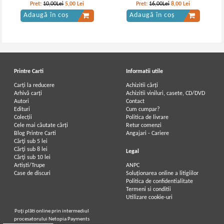
Pret:
10,00Lei
5,00
Lei
Pret:
16,00Lei
8,00
Lei
Adaugă în coș
Adaugă în coș
Printre Carti
Informatii utile
Carți la reducere
Achizitii cărți
Arhivă carți
Achizitii viniluri, casete, CD/DVD
Autori
Contact
Edituri
Cum cumpar?
Colecții
Politica de livrare
Cele mai căutate cărți
Retur comenzi
Blog Printre Carti
Angajari - Cariere
Cărţi sub 5 lei
Cărţi sub 8 lei
Legal
Cărţi sub 10 lei
Artiști/Trupe
ANPC
Case de discuri
Soluționarea online a litigiilor
Politica de confidentialitate
Termeni si conditii
Utilizare cookie-uri
Poţi plăti online prin intermediul
procesatorului Netopia Payments