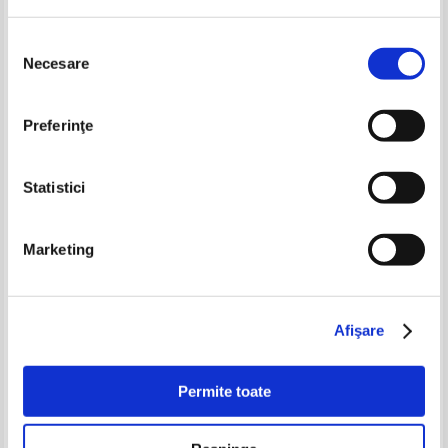
Pret:
16,00Lei
6,40
Lei
Pret:
10,00Lei
5,00
Lei
Adaugă în coș
Adaugă în coș
Selecția
Necesare
consimțământului
-50%
-20%
Preferinţe
Statistici
Marketing
Intamplari nemaipomenite din
Vasile Alecsandri - Poezii
Vestul Salbatic si alte povestiri
Afişare
Pret:
12,00Lei
6,00
Lei
Pret:
10,00Lei
8,00
Lei
Adaugă în coș
Adaugă în coș
Permite toate
-50%
-60%