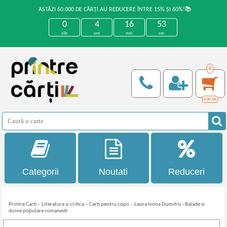
ASTĂZI 60.000 DE CĂRȚI AU REDUCERE ÎNTRE 15% ȘI 60%!📚
0
4
16
53
zile
ore
min
sec
0
0,00
Lei
Categorii
Noutati
Reduceri
Printre Carti
»
Literatura si critica
»
Carti pentru copii
»
Laura Ivona Dumitru - Balade si
doine populare romanesti