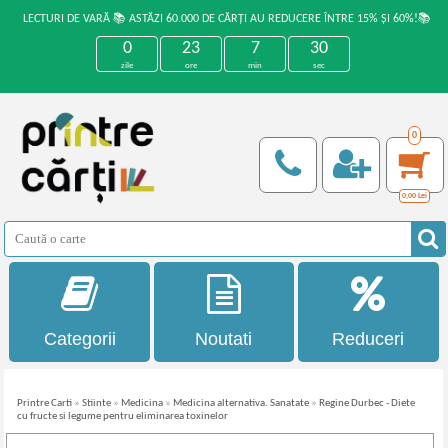
LECTURI DE VARĂ 📚 ASTĂZI 60.000 DE CĂRȚI AU REDUCERE ÎNTRE 15% ȘI 60%!📚
0
23
7
30
zile
ore
min
sec
0
0,00
Lei
Categorii
Noutati
Reduceri
Printre Carti
»
Stiinte
»
Medicina
»
Medicina alternativa. Sanatate
»
Regine Durbec - Diete
cu fructe si legume pentru eliminarea toxinelor