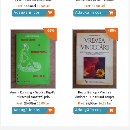
rationala
Pret:
15,00Lei
10,50
Lei
Pret:
11,00
Lei
Adaugă în coș
Adaugă în coș
-35%
-35%
Amchi Kunsang - Gso-Ba Rig-Pa.
Beata Bishop - Vremea
Miracolul sanatatii prin
vindecarii. Un triumf asupra
medicina tibetana
cancerului, terapia viitorului
Pret:
20,00Lei
13,00
Lei
Pret:
25,00Lei
16,25
Lei
Adaugă în coș
Adaugă în coș