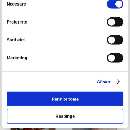
Necesare
consimțământului
Preferinţe
Statistici
Marketing
Sang Whang - Secretele
Elfrida Muller Kainz, Beatrice
intineririi. Sanatatea ideala prin
Steingaszner - Was krankheiten
controlul PH-ului
uns sagen. Der weg zu
Pret:
20,00Lei
12,00
Lei
Pret:
26,00Lei
10,40
Lei
erkenntnis und heilung
Adaugă în coș
Adaugă în coș
Afişare
-20%
-60%
Permite toate
Respinge