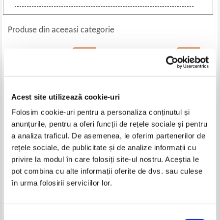
Produse din aceeasi categorie
-20%
-35%
Acest site utilizează cookie-uri
Folosim cookie-uri pentru a personaliza conținutul și
anunțurile, pentru a oferi funcții de rețele sociale și pentru
a analiza traficul. De asemenea, le oferim partenerilor de
rețele sociale, de publicitate și de analize informații cu
Leacuri de sanatate, volumul 4
I. Stoia, Marieta Stoicescu - Ce
privire la modul în care folosiți site-ul nostru. Aceștia le
M - R
trebuie sa stim despre
pot combina cu alte informații oferite de dvs. sau culese
alimentatia bolnavului reumatic
Pret:
13,00Lei
10,40
Lei
Pret:
20,00Lei
13,00
Lei
în urma folosirii serviciilor lor.
Adaugă în coș
Adaugă în coș
Selecția
-40%
-60%