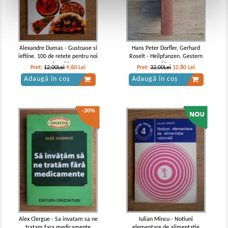
Alexandre Dumas - Gustoase si
Hans Peter Dorfler, Gerhard
ieftine. 100 de retete pentru noi
Roselt - Heilpfanzen. Gestern
cei multi
und heute
Pret:
12,00Lei
9,60
Lei
Pret:
32,00Lei
12,80
Lei
Adaugă în coș
Adaugă în coș
-30%
Alex Clergue - Sa invatam sa ne
Iulian Mincu - Notiuni
tratam fara medicamente
elementare de alimentatie