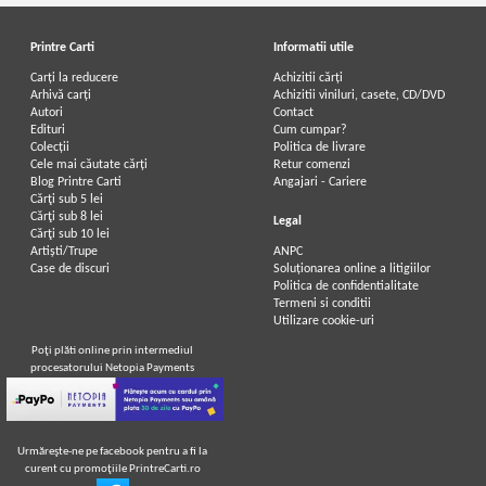
Printre Carti
Informatii utile
Carți la reducere
Achizitii cărți
Arhivă carți
Achizitii viniluri, casete, CD/DVD
Autori
Contact
Edituri
Cum cumpar?
Colecții
Politica de livrare
Cele mai căutate cărți
Retur comenzi
Blog Printre Carti
Angajari - Cariere
Cărţi sub 5 lei
Cărţi sub 8 lei
Legal
Cărţi sub 10 lei
Artiști/Trupe
ANPC
Case de discuri
Soluționarea online a litigiilor
Politica de confidentialitate
Termeni si conditii
Utilizare cookie-uri
Poţi plăti online prin intermediul
procesatorului Netopia Payments
Urmăreşte-ne pe facebook pentru a fi la
curent cu promoţiile PrintreCarti.ro