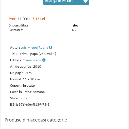
Adaugă în wishlist
Pret:
11,00Lei
7,15
Lei
Disponibilitate:
in stoc
Cantitatea:
3 buc
Autor:
Luis Miguel Rocha
Titlu: Ultimul papa (volumul 1)
Editura:
Crime Scene
An de aparitie: 2010
Nr. pagini: 179
Format: 11 x 18 cm
Coperti: brosate
Carte in limba: romana
Stare: buna
ISBN: 978-606-8139-75-3
Produse din aceeasi categorie