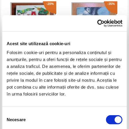
-20%
-35%
Acest site utilizează cookie-uri
Folosim cookie-uri pentru a personaliza conținutul și
anunțurile, pentru a oferi funcții de rețele sociale și pentru
Roy Benson - Flacari deasupra
I. Kalnitki - Sfarsitul Orasului
a analiza traficul. De asemenea, le oferim partenerilor de
Irakului
Subteran (nr. 31, volumul 4)
rețele sociale, de publicitate și de analize informații cu
Pret:
10,00Lei
8,00
Lei
Pret:
10,00Lei
6,50
Lei
privire la modul în care folosiți site-ul nostru. Aceștia le
Adaugă în coș
Adaugă în coș
pot combina cu alte informații oferite de dvs. sau culese
în urma folosirii serviciilor lor.
-35%
-35%
Selecția
Necesare
consimțământului