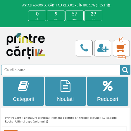
ASTĂZI 60.000 DE CĂRȚI AU REDUCERE ÎNTRE 15% ȘI 35%!📚
0
9
57
29
zile
ore
min
sec
0
0,00
Lei
Categorii
Noutati
Reduceri
Printre Carti
»
Literatura si critica
»
Romane politiste, SF, thriller, actiune
»
Luis Miguel
Rocha - Ultimul papa (volumul 1)