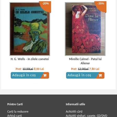
-20%
-35%
H. G. Wells - In zilele cometei
Mireille Calmel - Patul lui
Alienor
Pret:
10,00Lei
8,00
Lei
Pret:
12,00Lei
7,80
Lei
Adaugă în coș
Adaugă în coș
Printre Carti
Informatii utile
Carți la reducere
Achizitii cărți
Arhivă carți
Achizitii viniluri, casete, CD/DVD