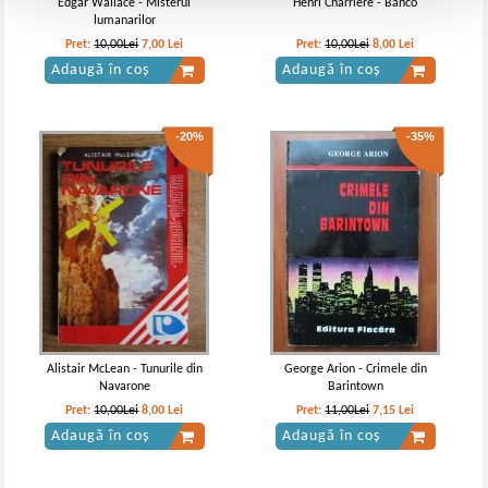
Edgar Wallace - Misterul
Henri Charriere - Banco
lumanarilor
Pret:
10,00Lei
7,00
Lei
Pret:
10,00Lei
8,00
Lei
Adaugă în coș
Adaugă în coș
-20%
-35%
Alistair McLean - Tunurile din
George Arion - Crimele din
Navarone
Barintown
Pret:
10,00Lei
8,00
Lei
Pret:
11,00Lei
7,15
Lei
Adaugă în coș
Adaugă în coș