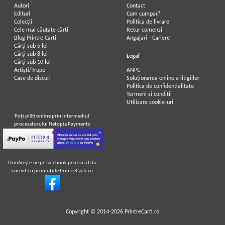
Autori
Contact
Edituri
Cum cumpar?
Colecții
Politica de livrare
Cele mai căutate cărți
Retur comenzi
Blog Printre Carti
Angajari - Cariere
Cărţi sub 5 lei
Cărţi sub 8 lei
Legal
Cărţi sub 10 lei
Artiști/Trupe
ANPC
Case de discuri
Soluționarea online a litigiilor
Politica de confidentialitate
Termeni si conditii
Utilizare cookie-uri
Poţi plăti online prin intermediul
procesatorului Netopia Payments
Urmăreşte-ne pe facebook pentru a fi la
curent cu promoţiile PrintreCarti.ro
Copyright © 2014-2026
PrintreCarti.ro