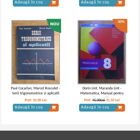
Adaugă în coș
Adaugă în coș
-30%
Paul Cocarlan, Marcel Rosculet -
Dorin Lint, Maranda Lint -
Serii trigonometrice si aplicatii
Matematica. Manual pentru
clasa a VIII-a
Pret:
32,00
Lei
Pret:
45,00Lei
31,50
Lei
Adaugă în coș
Adaugă în coș