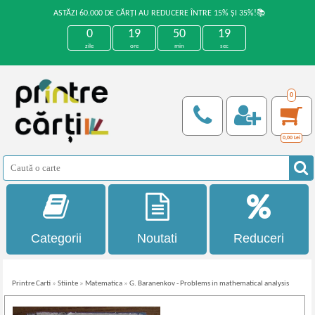
ASTĂZI 60.000 DE CĂRȚI AU REDUCERE ÎNTRE 15% ȘI 35%!📚
0
19
50
19
zile
ore
min
sec
0
0,00
Lei
Categorii
Noutati
Reduceri
Printre Carti
»
Stiinte
»
Matematica
»
G. Baranenkov - Problems in mathematical analysis