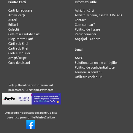
Printre Carti
Informatii utile
Carți la reducere
Achizitii cărți
Arhivă carți
Achizitii viniluri, casete, CD/DVD
Autori
Contact
Edituri
Cum cumpar?
Colecții
Politica de livrare
Cele mai căutate cărți
Retur comenzi
Blog Printre Carti
Angajari - Cariere
Cărţi sub 5 lei
Cărţi sub 8 lei
Legal
Cărţi sub 10 lei
Artiști/Trupe
ANPC
Case de discuri
Soluționarea online a litigiilor
Politica de confidentialitate
Termeni si conditii
Utilizare cookie-uri
Poţi plăti online prin intermediul
procesatorului Netopia Payments
Urmăreşte-ne pe facebook pentru a fi la
curent cu promoţiile PrintreCarti.ro