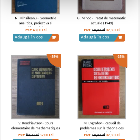
N. Mihaileanu - Geometrie
G. Mihoc - Tratat de matematici
analitica, proiectiva si
actuale (1943)
diferentiala
Pret:
43,00
Lei
Pret:
50,00Lei
32,50
Lei
Adaugă în coș
Adaugă în coș
-35%
-35%
V. Koudriavtsev - Cours
M. Evgrafov - Recueil de
elementaire de mathematiques
problemes sur la theorie des
superieures
fonctions analytiques
Pret:
80,00Lei
52,00
Lei
Pret:
50,00Lei
32,50
Lei