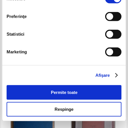
Preferinţe
Statistici
Marius Perianu - Matematica,
Badin Valeriu, Radu Despa - Curs
Marketing
clasa a VI-a (2 volume)
de matematici pentru
economisti (2 volume)
Pret:
50,00Lei
35,00
Lei
Pret:
74,00Lei
48,10
Lei
Adaugă în coș
Adaugă în coș
Afişare
-35%
Permite toate
Respinge