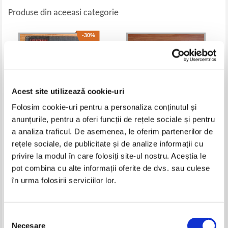
Produse din aceeasi categorie
-30%
Acest site utilizează cookie-uri
Folosim cookie-uri pentru a personaliza conținutul și
anunțurile, pentru a oferi funcții de rețele sociale și pentru
a analiza traficul. De asemenea, le oferim partenerilor de
rețele sociale, de publicitate și de analize informații cu
I. Glazman - Analyse lineaire
Dan Barbilian - Opera
dans les espaces de dimensions
matematica, volumul 2. Algebra
privire la modul în care folosiți site-ul nostru. Aceștia le
finies
Pret:
50,00Lei
35,00
Lei
Pret:
60,00
Lei
pot combina cu alte informații oferite de dvs. sau culese
Adaugă în coș
Adaugă în coș
în urma folosirii serviciilor lor.
-30%
-35%
Selecția
Necesare
consimțământului