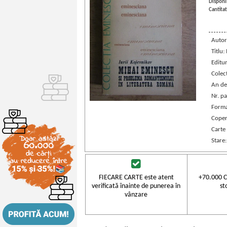
Disponib
Cantitat
Autor
Titlu
Editu
Colec
An de
Nr. pa
Forma
Coper
Carte
Stare
FIECARE CARTE este atent
+70.000 C
verificată înainte de punerea în
st
vânzare