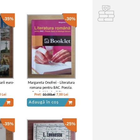
-35%
-30%
arii euro-
Margareta Onofrei - Literatura
romana pentru BAC. Poezia.
Epoci si ideologii literare
0
Lei
Pret:
10,00Lei
7,00
Lei
Adaugă în coș
-35%
-25%