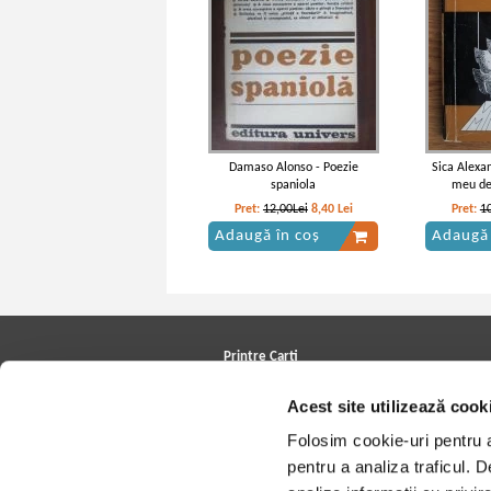
Damaso Alonso - Poezie
Sica Alexa
spaniola
meu de
Pret:
12,00Lei
8,40
Lei
Pret:
1
Adaugă în coș
Adaugă 
Printre Carti
Carți la reducere
Acest site utilizează cook
Arhivă carți
Autori
Folosim cookie-uri pentru a 
Edituri
Colecții
pentru a analiza traficul. 
Cele mai căutate cărți