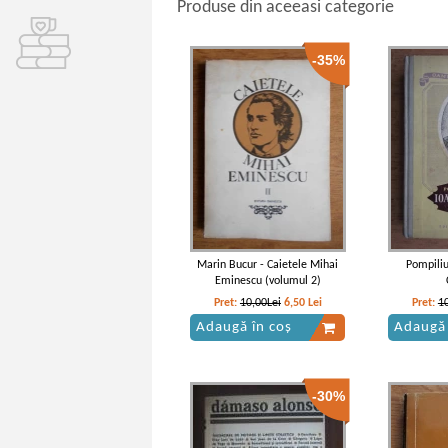
Produse din aceeasi categorie
-35%
Marin Bucur - Caietele Mihai
Pompiliu
Eminescu (volumul 2)
Pret:
10,00Lei
6,50
Lei
Pret:
1
Adaugă în coș
Adaugă 
-30%