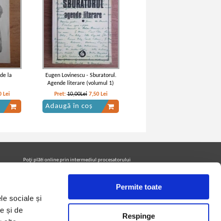
de la
Eugen Lovinescu - Sburatorul.
Agende literare (volumul 1)
0
Lei
Pret:
10,00Lei
7,50
Lei
Adaugă în coș
Poţi plăti online prin intermediul procesatorului
Netopia Payments
Permite toate
le sociale și
Urmăreşte-ne pe facebook pentru a fi la curent cu
promoţiile PrintreCarti.ro
e și de
Respinge