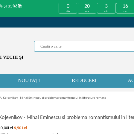
0
20
3
16
% ȘI 35%!📚
zile
ore
min
sec
 VECHI ŞI
NOUTĂȚI
REDUCERI
AC
. A. Kojevnikov - Mihai Eminescu si problema romantismului in literatura romana
 Kojevnikov
-
Mihai Eminescu si problema romantismului in lit
10,00Lei
6,50
Lei