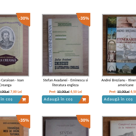
-30%
-35%
 Caraioan - Ioan
Stefan Avadanei - Eminescu si
Andrei Brezianu - Itiner
Creanga
literatura engleza
americane
0,00Lei
7,00
Lei
Pret:
10,00Lei
6,50
Lei
Pret:
10,00Lei
6,5
în coș
Adaugă în coș
Adaugă în coș
-35%
-30%