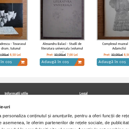
ndrescu - Tovarasul
Alexandru Balaci - Studii de
Complexul muzeal 
 drum, tutunul
literatura universala (volumul
Adamclisi
10)
0,00Lei
6,50
Lei
Pret:
10,00Lei
7,00
Lei
Pret:
10,00Lei
6,5
în coș
Adaugă în coș
Adaugă în coș
Informatii utile
Legal
ANPC
Achizitii cărți
ie-uri
Achizitii viniluri, casete, CD/DVD
Soluționarea online a litigiilor
Contact
Politica de confidentialitate
personaliza conținutul și anunțurile, pentru a oferi funcții de rețe
Cum cumpar?
Termeni si conditii
Politica de livrare
Utilizare cookie-uri
De asemenea, le oferim partenerilor de rețele sociale, de publicitat
Retur comenzi