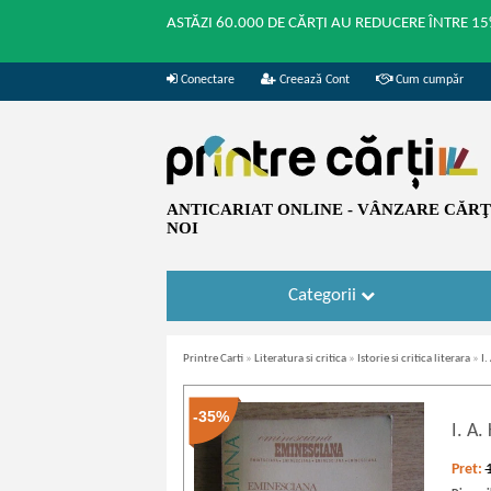
ASTĂZI 60.000 DE CĂRȚI AU REDUCERE ÎNTRE 15
Conectare
Creează Cont
Cum cumpăr
ANTICARIAT ONLINE - VÂNZARE CĂRŢI
NOI
Categorii
Printre Carti
»
Literatura si critica
»
Istorie si critica literara
»
I
-35%
I. A.
Pret: