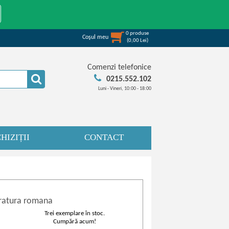
0
produse
Coşul meu
(
0,00
Lei
)
Comenzi telefonice
0215.552.102
Luni - Vineri, 10:00 - 18:00
HIZIȚII
CONTACT
eratura romana
Trei exemplare în stoc.
Cumpără acum!