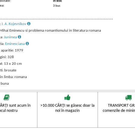
ilitate:
in stoc
ea:
3 buc
:
I. A. Kojevnikov
: Mihai Eminescu si problema romantismului in literatura romana
ra:
Junimea
tia:
Eminesciana
 aparitie: 1979
gini: 328
t: 13 x 20 cm
ti: brosate
 in limba: romana
: buna
ĂRŢI sunt acum în
>10.000 CĂRŢI se găsesc doar la
TRANSPORT GRA
ocul nostru
noi în magazin
comenzile de mini