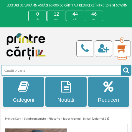
LECTURI DE VARĂ 📚 ASTĂZI 60.000 DE CĂRȚI AU REDUCERE ÎNTRE 15% ȘI 60%!📚
0
12
44
46
zile
ore
min
sec
0
0,00
Lei
Categorii
Noutati
Reduceri
Printre Carti
»
Stiinte umaniste
»
Filosofie
»
Tudor Arghezi - Scrieri (volumul 23)