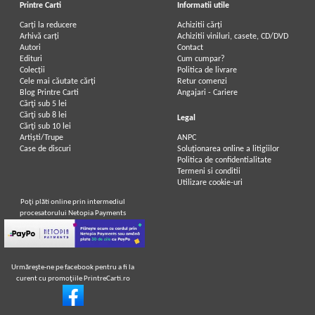
Printre Carti
Informatii utile
Carți la reducere
Achizitii cărți
Arhivă carți
Achizitii viniluri, casete, CD/DVD
Autori
Contact
Edituri
Cum cumpar?
Colecții
Politica de livrare
Cele mai căutate cărți
Retur comenzi
Blog Printre Carti
Angajari - Cariere
Cărţi sub 5 lei
Cărţi sub 8 lei
Legal
Cărţi sub 10 lei
Artiști/Trupe
ANPC
Case de discuri
Soluționarea online a litigiilor
Politica de confidentialitate
Termeni si conditii
Utilizare cookie-uri
Poţi plăti online prin intermediul
procesatorului Netopia Payments
Urmăreşte-ne pe facebook pentru a fi la
curent cu promoţiile PrintreCarti.ro