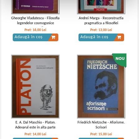
Gheorghe Vladutescu - Filosofia
Andrei Marga - Reconstructia
legendelor cosmogonice
pragmatica a filosofiei
romanesti
Pret:
16,00
Lei
Pret:
13,00
Lei
Adaugă în coș
Adaugă în coș
E. A. Dal Maschio - Platon.
Friedrich Nietzsche - Aforisme.
Adevarul este in alta parte
Scrisori
Pret:
14,00
Lei
Pret:
15,00
Lei