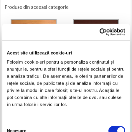
Produse din aceeasi categorie
Acest site utilizează cookie-uri
Folosim cookie-uri pentru a personaliza conținutul și
anunțurile, pentru a oferi funcții de rețele sociale și pentru
a analiza traficul. De asemenea, le oferim partenerilor de
rețele sociale, de publicitate și de analize informații cu
Rene Guenon - Domnia
Emil Cioran - Razne
cantitatii si semnele vremurilor
privire la modul în care folosiți site-ul nostru. Aceștia le
Pret:
20,00
Lei
Pret:
22,00
Lei
pot combina cu alte informații oferite de dvs. sau culese
Adaugă în coș
Adaugă în coș
în urma folosirii serviciilor lor.
-20%
-30%
Selecția
Necesare
consimțământului