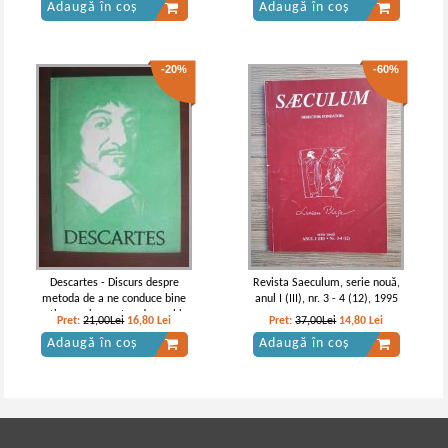
Adaugă în coș
Adaugă în coș
-20%
-60%
Descartes - Discurs despre
Revista Saeculum, serie nouă,
metoda de a ne conduce bine
anul I (III), nr. 3 - 4 (12), 1995
ratiunea si a cauta adevarul in
Pret:
21,00Lei
16,80
Lei
Pret:
37,00Lei
14,80
Lei
stiinte
Adaugă în coș
Adaugă în coș