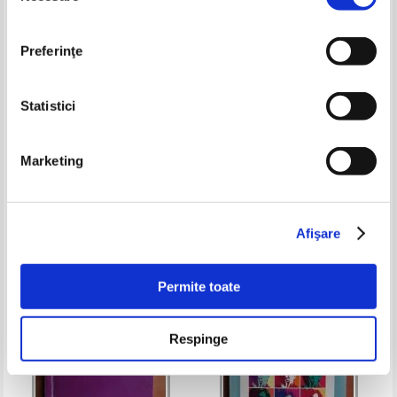
Preferinţe
Statistici
Max Picard - Atomizarea
V. I. Lenin - Caiete filozofice
Marketing
Pret:
17,00Lei
13,60
Lei
Pret:
26,00Lei
18,20
Lei
Adaugă în coș
Adaugă în coș
Afişare
Permite toate
Respinge