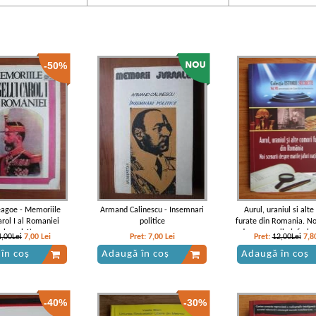
-50%
eagoe - Memoriile
Armand Calinescu - Insemnari
Aurul, uraniul si alt
arol I al Romaniei
politice
furate din Romania. No
volumul 1)
despre marile jafuri n
4,00Lei
7,00
Lei
Pret:
7,00
Lei
Pret:
12,00Lei
7,8
în coș
Adaugă în coș
Adaugă în coș
-40%
-30%