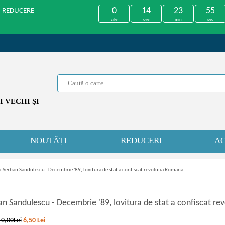
0
14
23
55
U REDUCERE
zile
ore
min
sec
 VECHI ŞI
NOUTĂȚI
REDUCERI
AC
»
Serban Sandulescu - Decembrie '89, lovitura de stat a confiscat revolutia Romana
an Sandulescu
-
Decembrie '89, lovitura de stat a confiscat r
10,00Lei
6,50
Lei