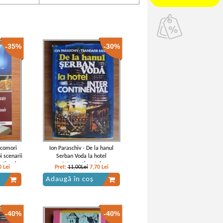
-35%
-30%
e comori
Ion Paraschiv - De la hanul
i scenarii
Serban Voda la hotel
ationale
Intercontinental
0
Lei
Pret:
11,00Lei
7,70
Lei
Adaugă în coș
-40%
-40%