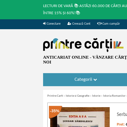
LECTURI DE VARĂ 📚 ASTĂZI 60.000 DE CĂRȚI A
ÎNTRE 15% ȘI 60%!📚
Conectare
Creează Cont
Cum cumpăr
ANTICARIAT ONLINE - VÂNZARE CĂRŢI
NOI
Categorii
Printre Carti
»
Istorie si Geografie
»
Istorie
»
Istoria Romanilor
-35%
Serb
Pret: