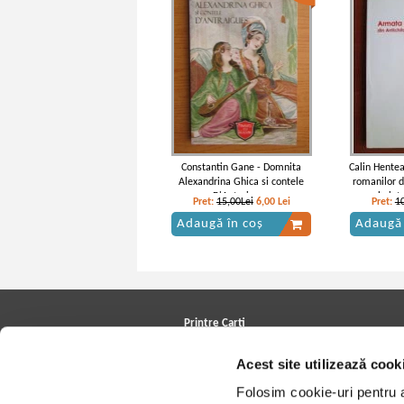
Constantin Gane - Domnita
Calin Hentea
Alexandrina Ghica si contele
romanilor d
D'Antraigues
la in
Pret:
15,00Lei
6,00
Lei
Pret:
1
Adaugă în coș
Adaugă 
Printre Carti
Carți la reducere
Acest site utilizează cook
Arhivă carți
Autori
Folosim cookie-uri pentru a 
Edituri