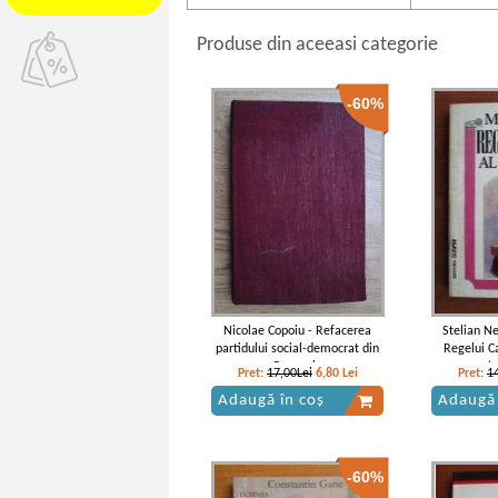
Produse din aceeasi categorie
-60%
Nicolae Copoiu - Refacerea
Stelian N
partidului social-democrat din
Regelui C
Romania
(
Pret:
17,00Lei
6,80
Lei
Pret:
1
Adaugă în coș
Adaugă 
-60%