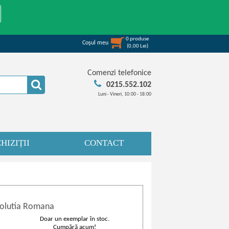
0
produse
Coşul meu
(
0,00
Lei
)
Comenzi telefonice
0215.552.102
Luni - Vineri, 10:00 - 18:00
HIZIȚII
CONTACT
evolutia Romana
Doar un exemplar în stoc.
Cumpără acum!