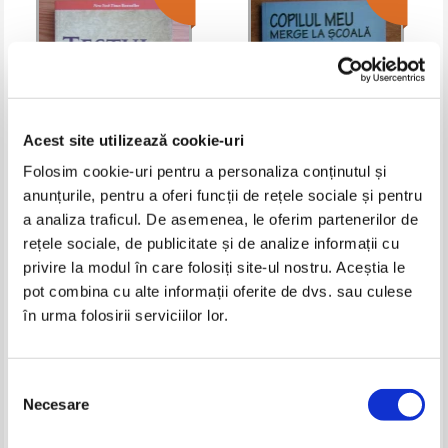
Acest site utilizează cookie-uri
Folosim cookie-uri pentru a personaliza conținutul și
anunțurile, pentru a oferi funcții de rețele sociale și pentru
Janet Bray Attwood - Testul
Paola Di Pietro - Copilul meu
a analiza traficul. De asemenea, le oferim partenerilor de
pasiunii
merge la scoala. Teme, relatii cu
invatatoarea si colegiim
rețele sociale, de publicitate și de analize informații cu
Pret:
10,00Lei
6,50
Lei
Pret:
11,00Lei
7,70
Lei
evaluare si calificare
Adaugă în coș
Adaugă în coș
privire la modul în care folosiți site-ul nostru. Aceștia le
pot combina cu alte informații oferite de dvs. sau culese
în urma folosirii serviciilor lor.
-50%
-60%
Selecția
Necesare
consimțământului