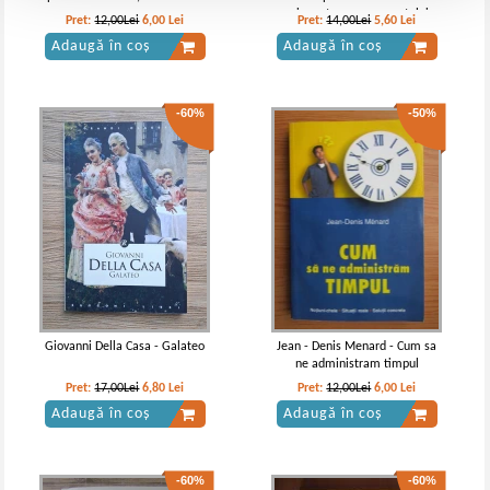
minunata a nou-nascutului
Pret:
12,00Lei
6,00
Lei
Pret:
14,00Lei
5,60
Lei
Adaugă în coș
Adaugă în coș
-60%
-50%
Giovanni Della Casa - Galateo
Jean - Denis Menard - Cum sa
ne administram timpul
Pret:
17,00Lei
6,80
Lei
Pret:
12,00Lei
6,00
Lei
Adaugă în coș
Adaugă în coș
-60%
-60%