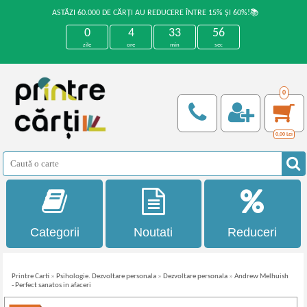
ASTĂZI 60.000 DE CĂRȚI AU REDUCERE ÎNTRE 15% ȘI 60%!📚
0
4
33
56
zile
ore
min
sec
0
0,00
Lei
Categorii
Noutati
Reduceri
Printre Carti
»
Psihologie. Dezvoltare personala
»
Dezvoltare personala
»
Andrew Melhuish
- Perfect sanatos in afaceri