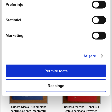
Preferinţe
Statistici
Vikas Malkani - Micul manual al
Shaun Belding - Cum sa faci fata
fericirii
unui sef dificil
Pret:
10,00Lei
5,00
Lei
Pret:
17,00Lei
6,80
Lei
Marketing
Adaugă în coș
Adaugă în coș
-50%
-60%
Afişare
Permite toate
Respinge
Grigore Nicola - Un ambient
Bernard Martino - Bebelusul
pentru excelenta, mentoratul
este o persoana. Povestea