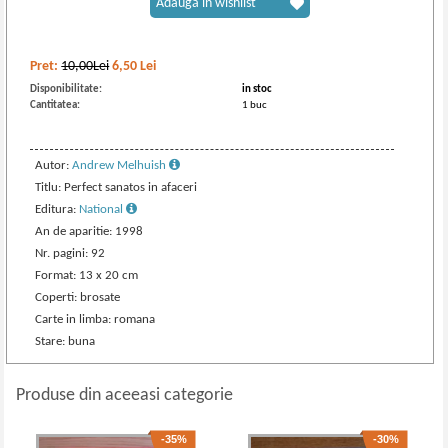
Adaugă în wishlist
Pret:
10,00Lei
6,50
Lei
Disponibilitate:
in stoc
Cantitatea:
1 buc
Autor:
Andrew Melhuish
Titlu: Perfect sanatos in afaceri
Editura:
National
An de aparitie: 1998
Nr. pagini: 92
Format: 13 x 20 cm
Coperti: brosate
Carte in limba: romana
Stare: buna
Produse din aceeasi categorie
-35%
-30%