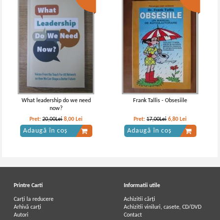
What leadership do we need
Frank Tallis - Obsesiile
now?
Pret:
20,00Lei
8,00
Lei
Pret:
17,00Lei
6,80
Lei
Adaugă în coș
Adaugă în coș
Printre Carti
Informatii utile
Carți la reducere
Achizitii cărți
Arhivă carți
Achizitii viniluri, casete, CD/DVD
Autori
Contact