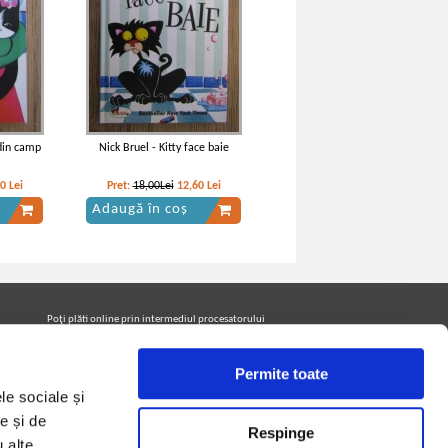
 din camp
Nick Bruel - Kitty face baie
20
Lei
Pret:
18,00Lei
12,60
Lei
Adaugă în coș
Poţi plăti online prin intermediul procesatorului
Netopia Payments
Permite toate
le sociale și
Urmăreşte-ne pe facebook pentru a fi la curent cu
promoţiile PrintreCarti.ro
e și de
Respinge
u alte