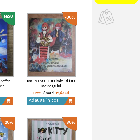
-30%
Steffen -
Ion Creanga - Fata babei si fata
ele
mosneagului
i
Pret:
28,00Lei
19,60
Lei
Adaugă în coș
-20%
-30%