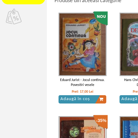
Produse din aceeasi categorie
Eduard Jurist - Jocul continua.
Hans Chr
Povestiri vesele
Pret:
17,00
Lei
Pre
Adaugă în coș
Adaugă 
-35%