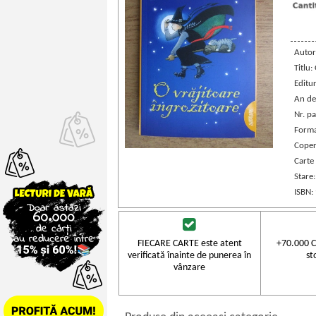
Autor
Titlu:
Editu
An de
Nr. pa
Forma
Coper
Carte
Stare
ISBN:
FIECARE CARTE este atent
+70.000 C
verificată înainte de punerea în
st
vânzare