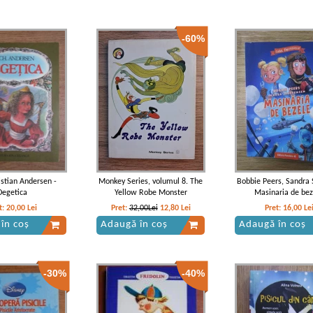
-60%
istian Andersen -
Monkey Series, volumul 8. The
Bobbie Peers, Sandra 
Degetica
Yellow Robe Monster
Masinaria de bez
t:
20,00
Lei
Pret:
32,00Lei
12,80
Lei
Pret:
16,00
Le
în coș
Adaugă în coș
Adaugă în coș
-30%
-40%