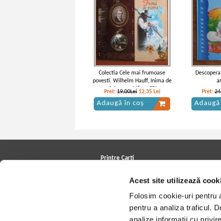
Colectia Cele mai frumoase
Descopera p
povesti. Wilhelm Hauff, Inima de
a
piatra, nr. 4 (fara CD)
Pret:
19,00Lei
12,35
Lei
Pret:
24
Adaugă în coș
Adaugă 
Printre Carti
Carți la reducere
Acest site utilizează cook
Arhivă carți
Autori
Folosim cookie-uri pentru a 
Edituri
Colecții
pentru a analiza traficul. 
Cele mai căutate cărți
analize informații cu privir
Blog Printre Carti