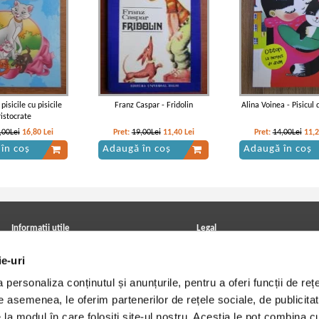
isicile cu pisicile
Franz Caspar - Fridolin
Alina Voinea - Pisicul
ristocrate
,00Lei
16,80
Lei
Pret:
19,00Lei
11,40
Lei
Pret:
14,00Lei
11,
în coș
Adaugă în coș
Adaugă în coș
Informatii utile
Legal
ANPC
Achizitii cărți
ie-uri
Achizitii viniluri, casete, CD/DVD
Soluționarea online a litigiilor
Contact
Politica de confidentialitate
personaliza conținutul și anunțurile, pentru a oferi funcții de rețe
Cum cumpar?
Termeni si conditii
Politica de livrare
Utilizare cookie-uri
De asemenea, le oferim partenerilor de rețele sociale, de publicitat
Retur comenzi
e la modul în care folosiți site-ul nostru. Aceștia le pot combina c
Angajari - Cariere