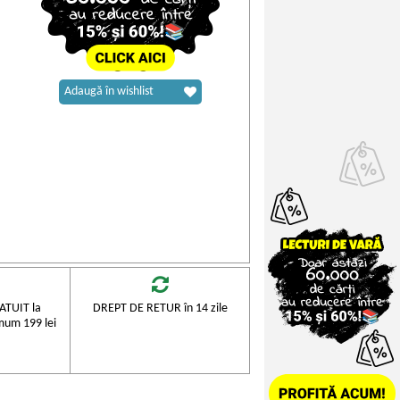
Adaugă în wishlist
TUIT la
DREPT DE RETUR în 14 zile
mum 199 lei