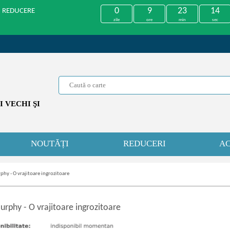
0
9
23
14
U REDUCERE
zile
ore
min
sec
 VECHI ŞI
NOUTĂȚI
REDUCERI
AC
rphy - O vrajitoare ingrozitoare
 Murphy
-
O vrajitoare ingrozitoare