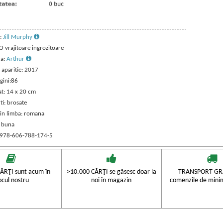
:
Jill Murphy
 O vrajitoare ingrozitoare
ra:
Arthur
 aparitie: 2017
gini:86
t: 14 x 20 cm
ti: brosate
 in limba: romana
: buna
 978-606-788-174-5
ĂRŢI sunt acum în
>10.000 CĂRŢI se găsesc doar la
TRANSPORT GRA
ocul nostru
noi în magazin
comenzile de mini