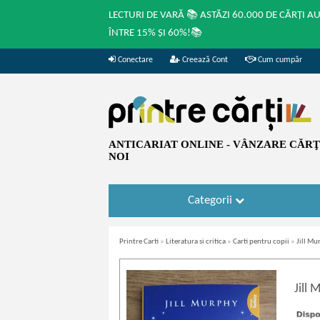
LECTURI DE VARĂ 📚 ASTĂZI 60.000 DE CĂRȚI A
ÎNTRE 15% ȘI 60%!📚
Conectare
Creează Cont
Cum cumpăr
ANTICARIAT ONLINE - VÂNZARE CĂRŢI
NOI
Categorii
Printre Carti
»
Literatura si critica
»
Carti pentru copii
»
Jill Mu
Jill