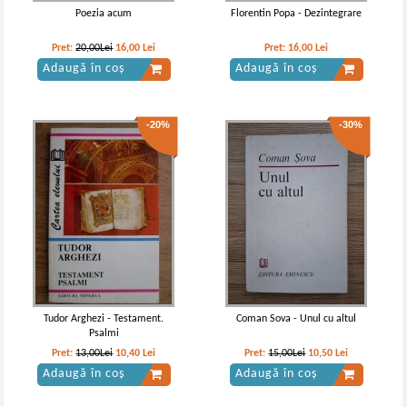
Poezia acum
Florentin Popa - Dezintegrare
Pret:
20,00Lei
16,00
Lei
Pret:
16,00
Lei
Adaugă în coș
Adaugă în coș
-20%
-30%
Tudor Arghezi - Testament.
Coman Sova - Unul cu altul
Psalmi
Pret:
13,00Lei
10,40
Lei
Pret:
15,00Lei
10,50
Lei
Adaugă în coș
Adaugă în coș