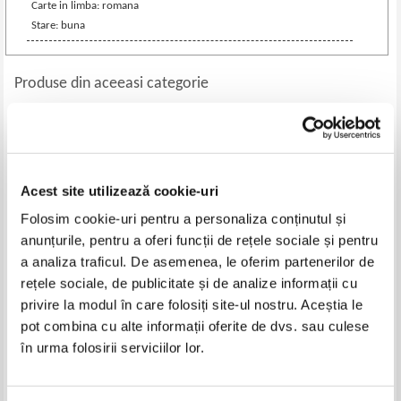
Carte in limba: romana
Stare: buna
Produse din aceeasi categorie
-60%
-20%
Acest site utilizează cookie-uri
Folosim cookie-uri pentru a personaliza conținutul și
anunțurile, pentru a oferi funcții de rețele sociale și pentru
a analiza traficul. De asemenea, le oferim partenerilor de
rețele sociale, de publicitate și de analize informații cu
privire la modul în care folosiți site-ul nostru. Aceștia le
Mihai Eminescu - Poezii
Vladimir Draghia - Dragoste n-
pot combina cu alte informații oferite de dvs. sau culese
are plural
în urma folosirii serviciilor lor.
Pret:
28,00Lei
11,20
Lei
Pret:
22,00Lei
17,60
Lei
Adaugă în coș
Adaugă în coș