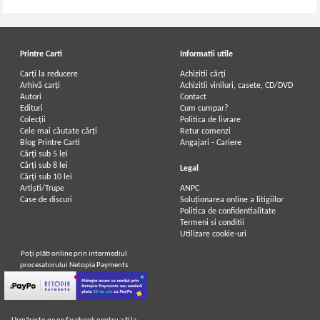
Printre Carti
Informatii utile
Carți la reducere
Achizitii cărți
Arhivă carți
Achizitii viniluri, casete, CD/DVD
Autori
Contact
Edituri
Cum cumpar?
Colecții
Politica de livrare
Cele mai căutate cărți
Retur comenzi
Blog Printre Carti
Angajari - Cariere
Cărţi sub 5 lei
Cărţi sub 8 lei
Legal
Cărţi sub 10 lei
Artiști/Trupe
ANPC
Case de discuri
Soluționarea online a litigiilor
Politica de confidentialitate
Termeni si conditii
Utilizare cookie-uri
Poţi plăti online prin intermediul
procesatorului Netopia Payments