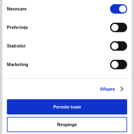
Selecția
-60%
-60%
Necesare
consimțământului
Preferinţe
Statistici
Marketing
Maria Banus - Magnet
Daniela Crasnaru - Lumina cat
umbra
Pret:
34,00Lei
13,60
Lei
Pret:
25,00Lei
10,00
Lei
Afişare
Adaugă în coș
Adaugă în coș
Permite toate
-60%
-40%
Respinge