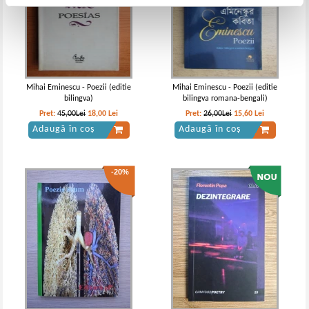
Mihai Eminescu - Poezii (editie
Mihai Eminescu - Poezii (editie
bilingva)
bilingva romana-bengali)
Pret:
45,00Lei
18,00
Lei
Pret:
26,00Lei
15,60
Lei
Adaugă în coș
Adaugă în coș
-20%