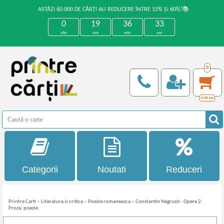
ASTĂZI 60.000 DE CĂRȚI AU REDUCERE ÎNTRE 15% ȘI 60%!📚
0
19
36
33
zile
ore
min
sec
0
0,00
Lei
Categorii
Noutati
Reduceri
Printre Carti
»
Literatura si critica
»
Poezie romaneasca
»
Constantin Negruzzi - Opere 2.
Proza, poezie