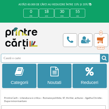
ASTĂZI 60.000 DE CĂRȚI AU REDUCERE ÎNTRE 15% ȘI 35%!📚
0
18
30
55
zile
ore
min
sec
0
0,00
Lei
Categorii
Noutati
Reduceri
Printre Carti
»
Literatura si critica
»
Romane politiste, SF, thriller, actiune
»
Agatha Christie -
Dupa inmormantare