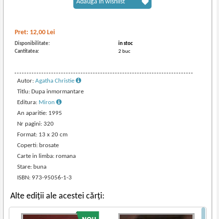
Adaugă în wishlist
Pret:
12,00
Lei
Disponibilitate:
in stoc
Cantitatea:
2 buc
Autor:
Agatha Christie
Titlu: Dupa inmormantare
Editura:
Miron
An aparitie: 1995
Nr pagini: 320
Format: 13 x 20 cm
Coperti: brosate
Carte in limba: romana
Stare: buna
ISBN: 973-95056-1-3
Alte ediții ale acestei cărți: