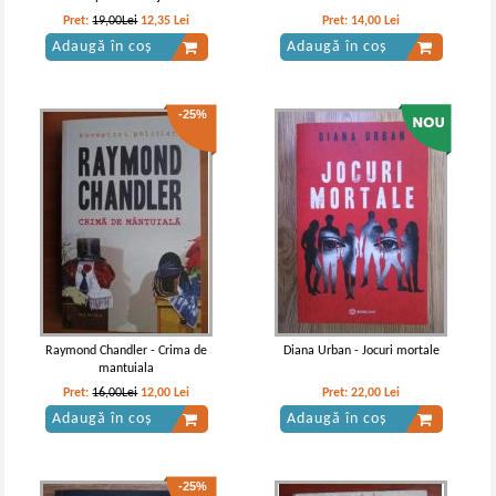
Pret:
19,00Lei
12,35
Lei
Pret:
14,00
Lei
Adaugă în coș
Adaugă în coș
-25%
Raymond Chandler - Crima de
Diana Urban - Jocuri mortale
mantuiala
Pret:
16,00Lei
12,00
Lei
Pret:
22,00
Lei
Adaugă în coș
Adaugă în coș
-25%