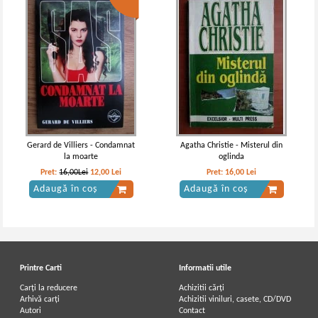
Gerard de Villiers - Condamnat
Agatha Christie - Misterul din
la moarte
oglinda
Pret:
16,00Lei
12,00
Lei
Pret:
16,00
Lei
Adaugă în coș
Adaugă în coș
Printre Carti
Informatii utile
Carți la reducere
Achizitii cărți
Arhivă carți
Achizitii viniluri, casete, CD/DVD
Autori
Contact