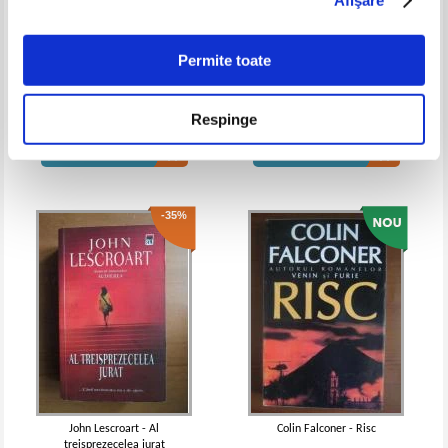
inmormantare
inmormantare
Permite toate
Pierre Clostermann - Marele circ
Pittacus Lore - Puterea celor
sase
Respinge
Pret:
12,00Lei
8,40
Lei
Pret:
16,00Lei
12,00
Lei
Adaugă în coș
Adaugă în coș
-35%
Agatha Christie - Dupa
inmormantare
John Lescroart - Al
Colin Falconer - Risc
treisprezecelea jurat