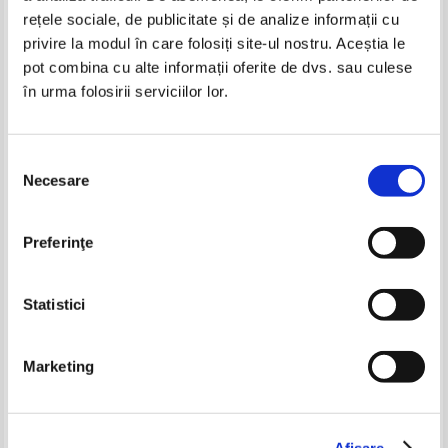
rețele sociale, de publicitate și de analize informații cu
privire la modul în care folosiți site-ul nostru. Aceștia le
pot combina cu alte informații oferite de dvs. sau culese
în urma folosirii serviciilor lor.
Agatha Christie - Dupa funeralii
Agatha Christie - Dupa
inmormantare
Selecția
Necesare
consimțământului
Colin Forbes - Furia
William Lashner - Les
prevaricateurs
Preferinţe
Pret:
15,00Lei
11,25
Lei
Pret:
19,00Lei
12,35
Lei
Adaugă în coș
Adaugă în coș
Statistici
-30%
-25%
Marketing
Agatha Christie - Dupa
Agatha Christie - Dupa
Afişare