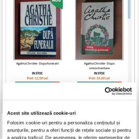
Agatha Christie - Dupa funeralii
Agatha Christie - Dupa
inmormantare
IN STOC
IN STOC
Pret:
12,00
Lei
Pret:
14,00
Lei
Adaugă în coș
Adaugă în coș
Vezi toate edițiile »
Acest site utilizează cookie-uri
Produse din aceeasi categorie
Folosim cookie-uri pentru a personaliza conținutul și
anunțurile, pentru a oferi funcții de rețele sociale și pentru
-25%
-35%
a analiza traficul. De asemenea, le oferim partenerilor de