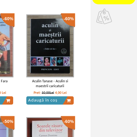
-60%
-60%
- Fara
Aculin Tanase - Aculin si
maestrii caricaturii
0
Lei
Pret:
10,00Lei
4,00
Lei
Adaugă în coș
-50%
-60%