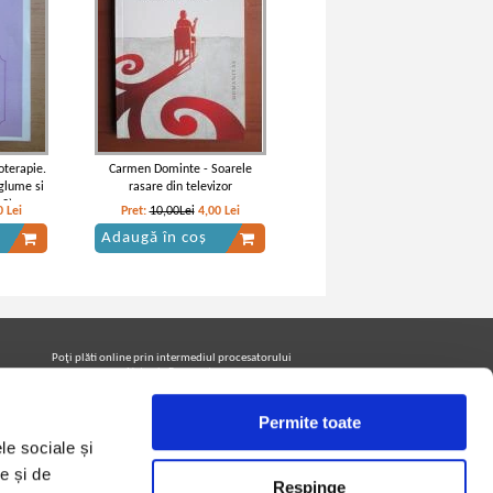
oterapie.
Carmen Dominte - Soarele
glume si
rasare din televizor
 2)
0
Lei
Pret:
10,00Lei
4,00
Lei
Adaugă în coș
Poţi plăti online prin intermediul procesatorului
Netopia Payments
Permite toate
le sociale și
Urmăreşte-ne pe facebook pentru a fi la curent cu
promoţiile PrintreCarti.ro
e și de
Respinge