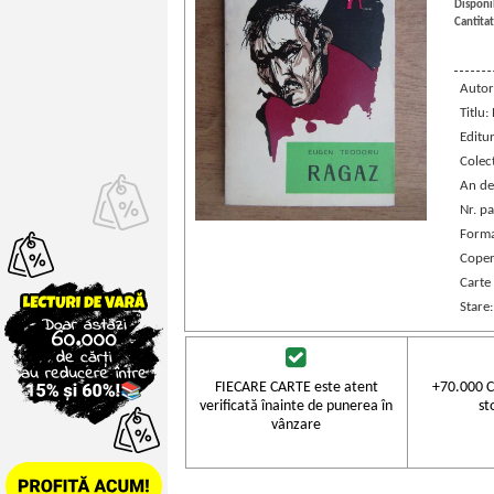
Disponib
Cantitat
Autor
Titlu:
Editu
Colec
An de
Nr. pa
Forma
Coper
Carte
Stare
FIECARE CARTE este atent
+70.000 C
verificată înainte de punerea în
st
vânzare