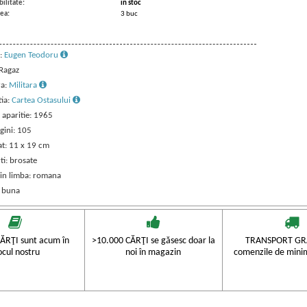
ilitate:
in stoc
ea:
3 buc
:
Eugen Teodoru
 Ragaz
ra:
Militara
tia:
Cartea Ostasului
 aparitie: 1965
gini: 105
t: 11 x 19 cm
ti: brosate
 in limba: romana
: buna
ĂRŢI sunt acum în
>10.000 CĂRŢI se găsesc doar la
TRANSPORT GRA
ocul nostru
noi în magazin
comenzile de mini