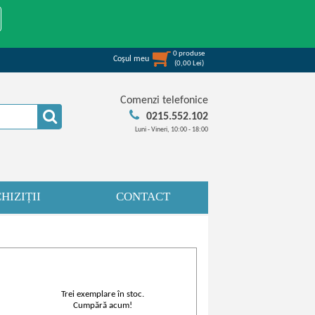
0
produse
Coşul meu
(
0,00
Lei
)
Comenzi telefonice
0215.552.102
Luni - Vineri, 10:00 - 18:00
HIZIȚII
CONTACT
Trei exemplare în stoc.
Cumpără acum!