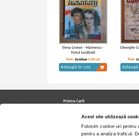
Elena Gronov - Marinescu -
Gheorghe Co
Pretul luciditatii
Pret:
10,00Lei
4,00
Lei
Pret:
1
Adaugă în coș
Adaugă 
Printre Carti
Carți la reducere
Acest site utilizează cook
Arhivă carți
Autori
Folosim cookie-uri pentru a 
Edituri
Colecții
pentru a analiza traficul. 
Cele mai căutate cărți