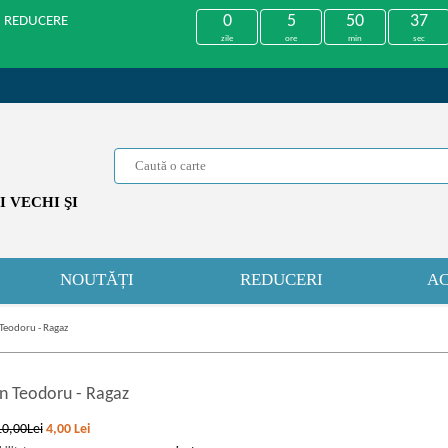
0
5
50
37
U REDUCERE
zile
ore
min
sec
 VECHI ŞI
NOUTĂȚI
REDUCERI
AC
Teodoru - Ragaz
n Teodoru
-
Ragaz
10,00Lei
4,00
Lei