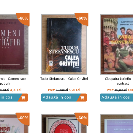
-60%
-60%
ornic - Oameni sub
Tudor Stefanescu - Calea Grivitei
Cleopatra Lorintiu 
patrafir
contract
0,00Lei
4,00
Lei
Pret:
13,00Lei
5,20
Lei
Pret:
10,00Lei
4,0
în coș
Adaugă în coș
Adaugă în coș
-60%
-60%