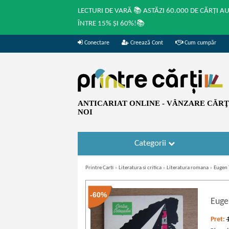
LECTURI DE VARĂ 📚 ASTĂZI 60.000 DE CĂRȚI A
ÎNTRE 15% ȘI 60%!📚
Conectare
Creează Cont
Cum cumpăr
ANTICARIAT ONLINE - VÂNZARE CĂRŢI
NOI
Categorii
Printre Carti
»
Literatura si critica
»
Literatura romana
»
Eugen 
-60%
Euge
Pret: