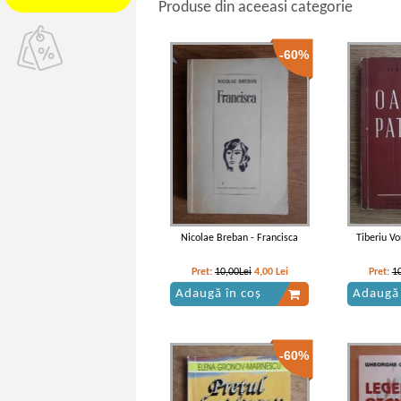
Produse din aceeasi categorie
-60%
Nicolae Breban - Francisca
Tiberiu V
Pret:
10,00Lei
4,00
Lei
Pret:
1
Adaugă în coș
Adaugă 
-60%