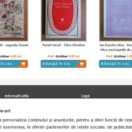
lt - Legenda Ozanei
Panait Istrati - Chira Chiralina
Ion Dumitru Dinu - Riz
Mica enciclopedie de 
snoave (volumul
0,00Lei
4,00
Lei
Pret:
10,00Lei
4,00
Lei
Pret:
10,00Lei
5,0
în coș
Adaugă în coș
Adaugă în coș
Informatii utile
Legal
ANPC
Achizitii cărți
ie-uri
Achizitii viniluri, casete, CD/DVD
Soluționarea online a litigiilor
Contact
Politica de confidentialitate
personaliza conținutul și anunțurile, pentru a oferi funcții de rețe
Cum cumpar?
Termeni si conditii
Politica de livrare
Utilizare cookie-uri
De asemenea, le oferim partenerilor de rețele sociale, de publicitat
Retur comenzi