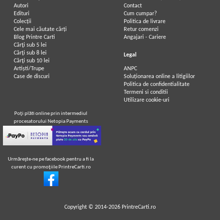
Autori
Contact
Edituri
Cum cumpar?
Colecții
Politica de livrare
Cele mai căutate cărți
Retur comenzi
Blog Printre Carti
Angajari - Cariere
Cărţi sub 5 lei
Cărţi sub 8 lei
Legal
Cărţi sub 10 lei
Artiști/Trupe
ANPC
Case de discuri
Soluționarea online a litigiilor
Politica de confidentialitate
Termeni si conditii
Utilizare cookie-uri
Poţi plăti online prin intermediul
procesatorului Netopia Payments
Urmăreşte-ne pe facebook pentru a fi la
curent cu promoţiile PrintreCarti.ro
Copyright © 2014-2026
PrintreCarti.ro