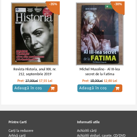
-35%
-30%
Revista Historia, anul XIX, nr.
Michel Musolino - Al III-lea
212, septembrie 2019
secret de la Fatima
Pret:
27,00Lei
17,55
Lei
Pret:
18,00Lei
12,60
Lei
Adaugă în coș
Adaugă în coș
Printre Carti
Informatii utile
Carți la reducere
Achizitii cărți
Arhivă carți
Achizitii viniluri, casete, CD/DVD