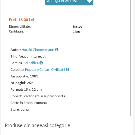
Adaugă în wishlist
Pret:
18,00
Lei
Disponibilitate:
in stoc
Cantitatea:
1 buc
Autor:
Harald Zimmermann
Titlu: Veacul intunecat
Editura:
Stiintifica
Colectia:
Popoare Culturi Civilizatii
An aparitie: 1983
Nr pagini: 262
Format: 15 x 22 cm
Coperti: cartonate si supracoperta
Carte in limba: romana
Stare: buna
Produse din aceeasi categorie