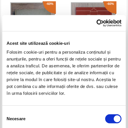
-60%
-60%
Acest site utilizează cookie-uri
Folosim cookie-uri pentru a personaliza conținutul și
anunțurile, pentru a oferi funcții de rețele sociale și pentru
Acta Musei Devensis. Sargetia
Looking at historic buildings in
a analiza traficul. De asemenea, le oferim partenerilor de
(volumul 7)
Holland
rețele sociale, de publicitate și de analize informații cu
Pret:
43,00Lei
17,20
Lei
Pret:
32,00Lei
12,80
Lei
privire la modul în care folosiți site-ul nostru. Aceștia le
Adaugă în coș
Adaugă în coș
pot combina cu alte informații oferite de dvs. sau culese
în urma folosirii serviciilor lor.
-50%
Selecția
Necesare
consimțământului