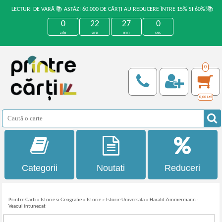
LECTURI DE VARĂ 📚 ASTĂZI 60.000 DE CĂRȚI AU REDUCERE ÎNTRE 15% ȘI 60%!📚
0
22
27
0
zile
ore
min
sec
0
0,00
Lei
Categorii
Noutati
Reduceri
Printre Carti
»
Istorie si Geografie
»
Istorie
»
Istorie Universala
»
Harald Zimmermann -
Veacul intunecat