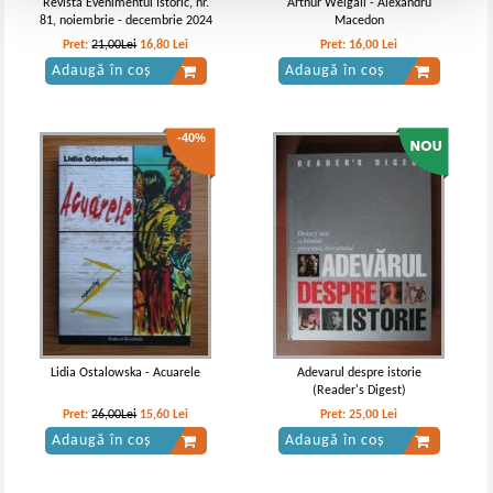
Revista Evenimentul Istoric, nr.
Arthur Weigall - Alexandru
81, noiembrie - decembrie 2024
Macedon
Pret:
21,00Lei
16,80
Lei
Pret:
16,00
Lei
Adaugă în coș
Adaugă în coș
-40%
Lidia Ostalowska - Acuarele
Adevarul despre istorie
(Reader's Digest)
Pret:
26,00Lei
15,60
Lei
Pret:
25,00
Lei
Adaugă în coș
Adaugă în coș