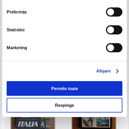
Preferinţe
Statistici
Dan Berindei, Sebastian
Mihai Gheorghe Andries - Italia
Bonifaciu - Bucuresti. Ghid
Marketing
turistic
Pret:
10,00Lei
5,00
Lei
Pret:
10,00Lei
6,00
Lei
Adaugă în coș
Adaugă în coș
Afişare
-60%
-50%
Permite toate
Respinge