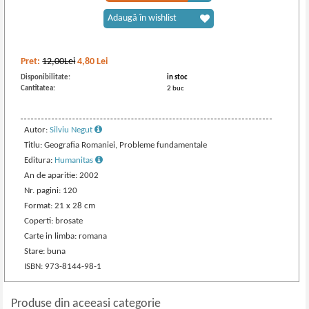
Adaugă în wishlist
Pret:
12,00Lei
4,80
Lei
Disponibilitate:
in stoc
Cantitatea:
2 buc
Autor:
Silviu Negut
Titlu: Geografia Romaniei, Probleme fundamentale
Editura:
Humanitas
An de aparitie: 2002
Nr. pagini: 120
Format: 21 x 28 cm
Coperti: brosate
Carte in limba: romana
Stare: buna
ISBN: 973-8144-98-1
Produse din aceeasi categorie