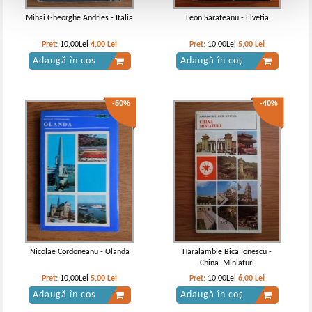
Mihai Gheorghe Andries - Italia
Leon Sarateanu - Elvetia
Pret:
10,00Lei
4,00
Lei
Pret:
10,00Lei
5,00
Lei
Adaugă în coș
Adaugă în coș
-50%
-40%
Nicolae Cordoneanu - Olanda
Haralambie Bica Ionescu -
China. Miniaturi
Pret:
10,00Lei
5,00
Lei
Pret:
10,00Lei
6,00
Lei
Adaugă în coș
Adaugă în coș