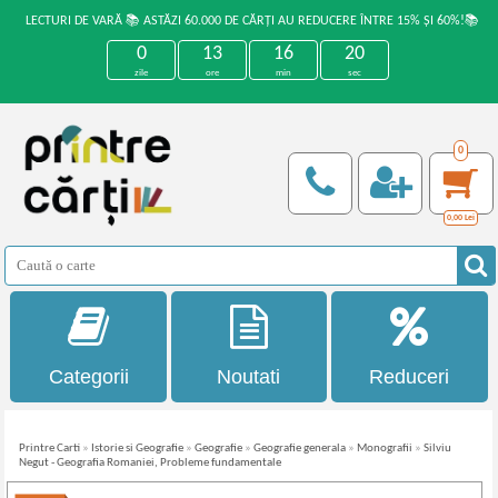
LECTURI DE VARĂ 📚 ASTĂZI 60.000 DE CĂRȚI AU REDUCERE ÎNTRE 15% ȘI 60%!📚
0
13
16
20
zile
ore
min
sec
0
0,00
Lei
Categorii
Noutati
Reduceri
Printre Carti
»
Istorie si Geografie
»
Geografie
»
Geografie generala
»
Monografii
»
Silviu
Negut - Geografia Romaniei, Probleme fundamentale