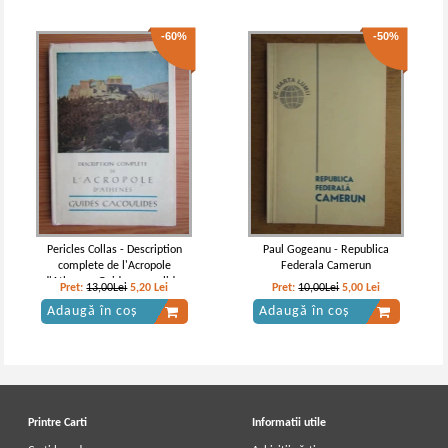
-60%
-50%
Pericles Collas - Description
Paul Gogeanu - Republica
complete de l'Acropole
Federala Camerun
d'Athenes. Guides cacoulides
Pret:
13,00Lei
5,20
Lei
Pret:
10,00Lei
5,00
Lei
Adaugă în coș
Adaugă în coș
Printre Carti
Informatii utile