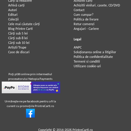
Carți la reducere
Achizitii cărți
Arhivă carți
Achizitii viniluri, casete, CD/DVD
Autori
Contact
Edituri
Cum cumpar?
Colecții
Politica de livrare
Cele mai căutate cărți
Retur comenzi
Blog Printre Carti
Angajari - Cariere
Cărţi sub 5 lei
Cărţi sub 8 lei
Legal
Cărţi sub 10 lei
Artiști/Trupe
ANPC
Case de discuri
Soluționarea online a litigiilor
Politica de confidentialitate
Termeni si conditii
Utilizare cookie-uri
Poţi plăti online prin intermediul
procesatorului Netopia Payments
Urmăreşte-ne pe facebook pentru a fi la
curent cu promoţiile PrintreCarti.ro
Copyright © 2014-2026
PrintreCarti.ro