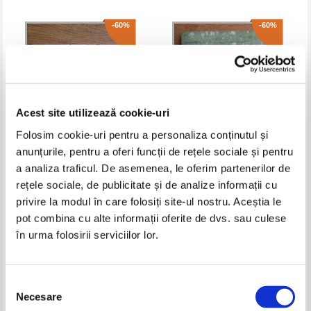
-60%
-60%
Acest site utilizează cookie-uri
Folosim cookie-uri pentru a personaliza conținutul și
anunțurile, pentru a oferi funcții de rețele sociale și pentru
a analiza traficul. De asemenea, le oferim partenerilor de
N. Constantinesco - Le
Dumitru Cobzaru - Monografia
rețele sociale, de publicitate și de analize informații cu
monastere de Putna
Manastirii Adormirea Maicii
Domnului, Nicula
privire la modul în care folosiți site-ul nostru. Aceștia le
Pret:
10,00Lei
4,00
Lei
Pret:
11,00Lei
4,40
Lei
Adaugă în coș
Adaugă în coș
pot combina cu alte informații oferite de dvs. sau culese
în urma folosirii serviciilor lor.
-50%
-40%
Selecția
Necesare
consimțământului