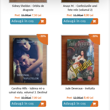
Sidney Sheldon - Orbita de
Anays M. - Confesiunile unei
dragoste
fete rele (volumul 2)
Pret:
15,00Lei
7,50
Lei
Pret:
11,00Lei
8,80
Lei
Adaugă în coș
Adaugă în coș
-30%
-30%
Carolina Hills - Iubirea mi-a
Jude Deveraux - Invitatia
salvat viata, volumul 3. Destinul
sufletelor
Pret:
10,00Lei
7,00
Lei
Pret:
12,00Lei
8,40
Lei
Adaugă în coș
Adaugă în coș