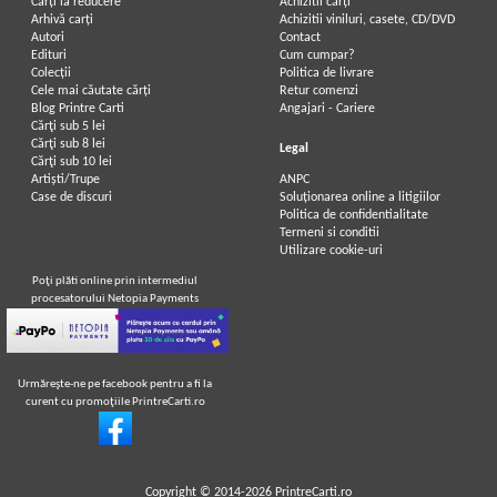
Carți la reducere
Achizitii cărți
Arhivă carți
Achizitii viniluri, casete, CD/DVD
Autori
Contact
Edituri
Cum cumpar?
Colecții
Politica de livrare
Cele mai căutate cărți
Retur comenzi
Blog Printre Carti
Angajari - Cariere
Cărţi sub 5 lei
Cărţi sub 8 lei
Legal
Cărţi sub 10 lei
Artiști/Trupe
ANPC
Case de discuri
Soluționarea online a litigiilor
Politica de confidentialitate
Termeni si conditii
Utilizare cookie-uri
Poţi plăti online prin intermediul
procesatorului Netopia Payments
Urmăreşte-ne pe facebook pentru a fi la
curent cu promoţiile PrintreCarti.ro
Copyright © 2014-2026
PrintreCarti.ro