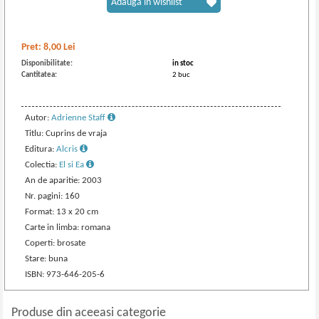
Adaugă în wishlist
Pret:
8,00
Lei
Disponibilitate:
in stoc
Cantitatea:
2 buc
Autor:
Adrienne Staff
Titlu: Cuprins de vraja
Editura:
Alcris
Colectia:
El si Ea
An de aparitie: 2003
Nr. pagini: 160
Format: 13 x 20 cm
Carte in limba: romana
Coperti: brosate
Stare: buna
ISBN: 973-646-205-6
Produse din aceeasi categorie