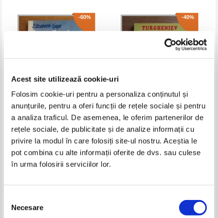
-60%
-40%
Acest site utilizează cookie-uri
Folosim cookie-uri pentru a personaliza conținutul și
anunțurile, pentru a oferi funcții de rețele sociale și pentru
a analiza traficul. De asemenea, le oferim partenerilor de
Elizabeth Gage - Cutia Pandorei
Ivan Sergheevici Turgheniev -
rețele sociale, de publicitate și de analize informații cu
(volumul 4)
Eroismul dragostei
privire la modul în care folosiți site-ul nostru. Aceștia le
Pret:
15,00Lei
6,00
Lei
Pret:
14,00Lei
8,40
Lei
Adaugă în coș
Adaugă în coș
pot combina cu alte informații oferite de dvs. sau culese
în urma folosirii serviciilor lor.
Selecția
Necesare
consimțământului