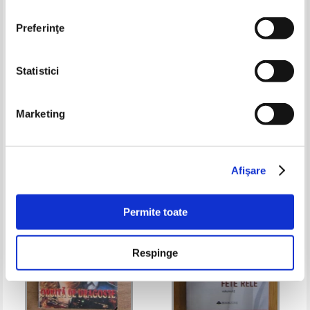
Preferinţe
Statistici
Vanessa Kelly - Contesa mea
Candace Camp - Farmecul lui
favorita
inselator
Marketing
Pret:
9,00
Lei
Pret:
10,00
Lei
Adaugă în coș
Adaugă în coș
Afişare
-50%
-20%
Permite toate
Respinge