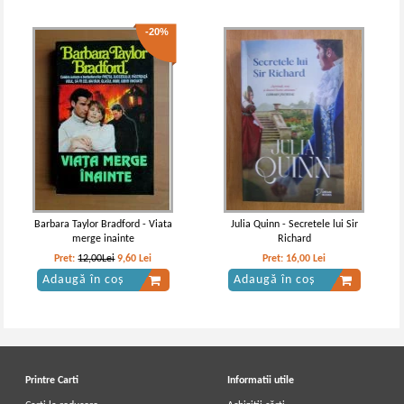
-20%
Barbara Taylor Bradford - Viata
Julia Quinn - Secretele lui Sir
merge inainte
Richard
Pret:
12,00Lei
9,60
Lei
Pret:
16,00
Lei
Adaugă în coș
Adaugă în coș
Printre Carti
Informatii utile