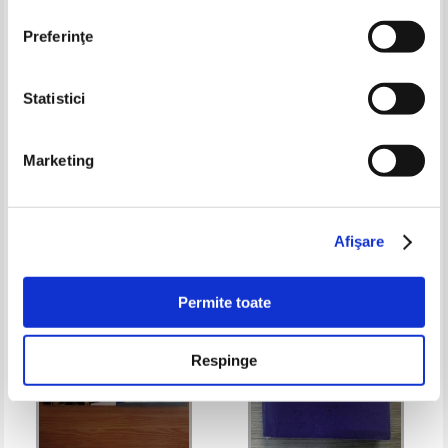
Preferinţe
Statistici
Lilly Marcou - Carol al II-lea al
Adrian Cioroianu - Maria a
Romaniei. Regele tradat
Romaniei. Regina care a iubit
Marketing
viata si patria
Pret:
35,00
Lei
Pret:
40,00Lei
30,00
Lei
Adaugă în coș
Adaugă în coș
Afişare
-25%
-35%
Permite toate
Respinge