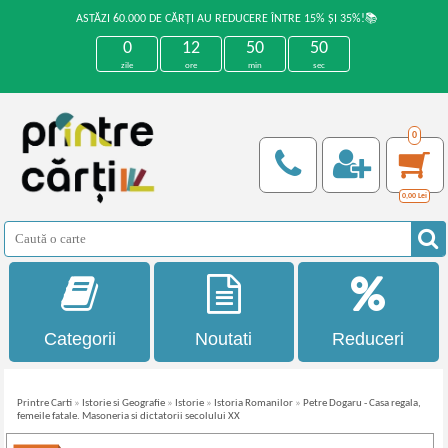
ASTĂZI 60.000 DE CĂRȚI AU REDUCERE ÎNTRE 15% ȘI 35%!📚
0
12
50
50
zile
ore
min
sec
0
0,00
Lei
Categorii
Noutati
Reduceri
Printre Carti
»
Istorie si Geografie
»
Istorie
»
Istoria Romanilor
»
Petre Dogaru - Casa regala,
femeile fatale. Masoneria si dictatorii secolului XX