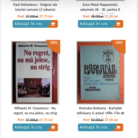
Paul Stefanescu - Enigme ale
Acta Mvsei Napocensis,
istoriei romane (2 volume)
volumele 26 - 30, partea II.
Istorie (1989-1993)
Pret:
37,00Lei
27,75
Lei
Pret:
48,00Lei
31,20
Lei
Adaugă în coș
Adaugă în coș
-25%
-25%
Mihaela M. Ceausescu - Nu
Romulus Boteanu - Barladul
regret, nu ma jelesc, nu strig
odinioara si astazi 1984. File de
istorie, Academia Barladeana
Pret:
37,00Lei
27,75
Lei
Pret:
50,00Lei
37,50
Lei
(volumul 3)
Adaugă în coș
Adaugă în coș