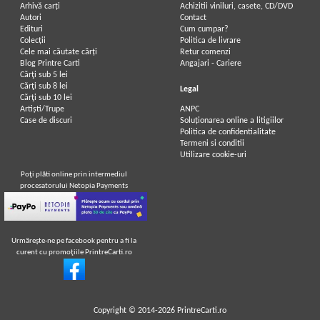
Arhivă carți
Achizitii viniluri, casete, CD/DVD
Autori
Contact
Edituri
Cum cumpar?
Colecții
Politica de livrare
Cele mai căutate cărți
Retur comenzi
Blog Printre Carti
Angajari - Cariere
Cărţi sub 5 lei
Cărţi sub 8 lei
Legal
Cărţi sub 10 lei
Artiști/Trupe
ANPC
Case de discuri
Soluționarea online a litigiilor
Politica de confidentialitate
Termeni si conditii
Utilizare cookie-uri
Poţi plăti online prin intermediul
procesatorului Netopia Payments
Urmăreşte-ne pe facebook pentru a fi la
curent cu promoţiile PrintreCarti.ro
Copyright © 2014-2026
PrintreCarti.ro