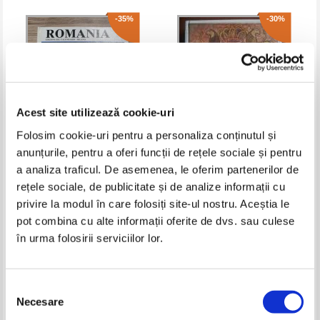
-35%
-30%
Acest site utilizează cookie-uri
Folosim cookie-uri pentru a personaliza conținutul și
anunțurile, pentru a oferi funcții de rețele sociale și pentru
a analiza traficul. De asemenea, le oferim partenerilor de
Arnaldo Alberti - Romania
Lya Benjamin - Evreii din
Romania in texte istoriografice
rețele sociale, de publicitate și de analize informații cu
(Antologie)
Pret:
70,00Lei
45,50
Lei
Pret:
65,00Lei
45,50
Lei
privire la modul în care folosiți site-ul nostru. Aceștia le
Adaugă în coș
Adaugă în coș
pot combina cu alte informații oferite de dvs. sau culese
în urma folosirii serviciilor lor.
-25%
Selecția
Necesare
consimțământului