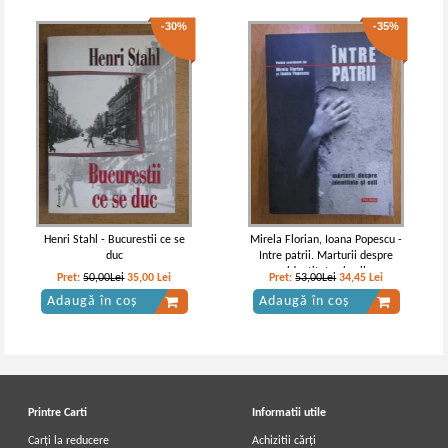
-30%
-35%
Henri Stahl - Bucurestii ce se
Mirela Florian, Ioana Popescu -
duc
Intre patrii. Marturii despre
identitate si exil
Pret:
50,00Lei
35,00
Lei
Pret:
53,00Lei
34,45
Lei
Adaugă în coș
Adaugă în coș
Printre Carti
Informatii utile
Carți la reducere
Achizitii cărți