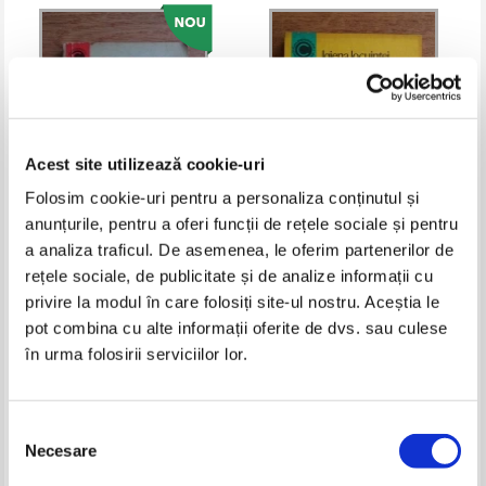
Acest site utilizează cookie-uri
Folosim cookie-uri pentru a personaliza conținutul și
anunțurile, pentru a oferi funcții de rețele sociale și pentru
I. T. Predescu - 300 de retete
Elena Barnea - Igiena locuintei
a analiza traficul. De asemenea, le oferim partenerilor de
pentru scoaterea petelor
si sanatatea familiei
rețele sociale, de publicitate și de analize informații cu
Pret:
10,00
Lei
Pret:
10,00
Lei
privire la modul în care folosiți site-ul nostru. Aceștia le
Adaugă în coș
Adaugă în coș
pot combina cu alte informații oferite de dvs. sau culese
în urma folosirii serviciilor lor.
-30%
-35%
Selecția
Necesare
consimțământului