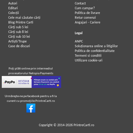
Autori
Contact
Edituri
Cum cumpar?
Colecții
Politica de livrare
Cele mai căutate cărți
Retur comenzi
Blog Printre Carti
Angajari - Cariere
Cărţi sub 5 lei
Cărţi sub 8 lei
Legal
Cărţi sub 10 lei
Artiști/Trupe
ANPC
Case de discuri
Soluționarea online a litigiilor
Politica de confidentialitate
Termeni si conditii
Utilizare cookie-uri
Poţi plăti online prin intermediul
procesatorului Netopia Payments
Urmăreşte-ne pe facebook pentru a fi la
curent cu promoţiile PrintreCarti.ro
Copyright © 2014-2026
PrintreCarti.ro