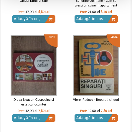
Ghidul familiei tale
Sandrine Otsmane - Cum sa
cresti un caine in apartament
Pret:
17,00Lei
6,80
Lei
Pret:
21,00Lei
8,40
Lei
Adaugă în coș
Adaugă în coș
-35%
-35%
Draga Neagu - Gospodina si
Viorel Raducu - Reparati singuri
estetica locuintei
Pret:
12,00Lei
7,80
Lei
Pret:
12,00Lei
7,80
Lei
Adaugă în coș
Adaugă în coș