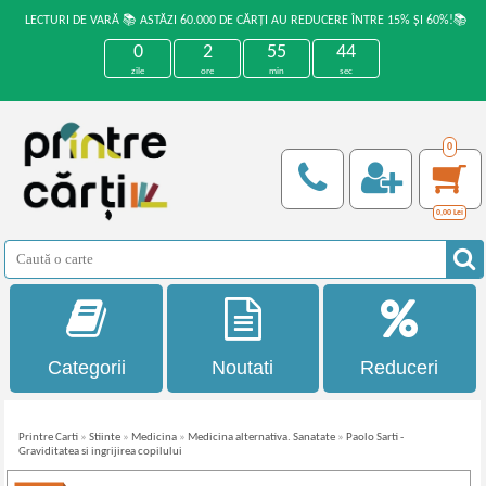
LECTURI DE VARĂ 📚 ASTĂZI 60.000 DE CĂRȚI AU REDUCERE ÎNTRE 15% ȘI 60%!📚
0
2
55
44
zile
ore
min
sec
0
0,00
Lei
Categorii
Noutati
Reduceri
Printre Carti
»
Stiinte
»
Medicina
»
Medicina alternativa. Sanatate
»
Paolo Sarti -
Graviditatea si ingrijirea copilului