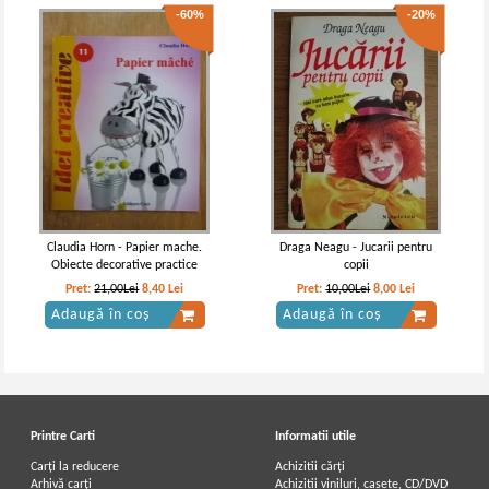
-60%
-20%
Claudia Horn - Papier mache.
Draga Neagu - Jucarii pentru
Obiecte decorative practice
copii
Pret:
21,00Lei
8,40
Lei
Pret:
10,00Lei
8,00
Lei
Adaugă în coș
Adaugă în coș
Printre Carti
Informatii utile
Carți la reducere
Achizitii cărți
Arhivă carți
Achizitii viniluri, casete, CD/DVD