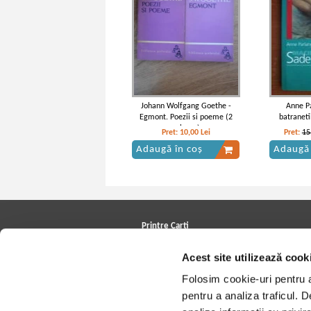
Johann Wolfgang Goethe -
Anne Pa
Egmont. Poezii si poeme (2
batraneti
volume)
Pret:
10,00
Lei
Pret:
15
Adaugă în coș
Adaugă 
Printre Carti
Carți la reducere
Acest site utilizează cook
Arhivă carți
Autori
Folosim cookie-uri pentru a 
Edituri
Colecții
pentru a analiza traficul. 
Cele mai căutate cărți