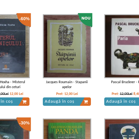
-60%
Hoxha - Misterul
Jacques Roumain - Stapanii
Pascal Bruckner - 
ului din ceturi
apelor
,00Lei
12,00
Lei
Pret:
12,00
Lei
Pret:
12,00Lei
8,4
în coș
Adaugă în coș
Adaugă în coș
-30%