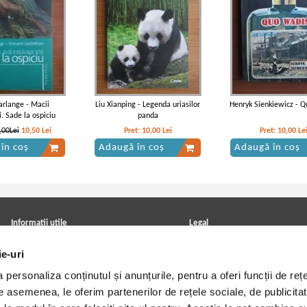
rlange - Macii
Liu Xianping - Legenda uriasilor
Henryk Sienkiewicz - 
i. Sade la ospiciu
panda
,00Lei
10,50
Lei
Pret:
10,00
Lei
Pret:
10,00
Le
în coș
Adaugă în coș
Adaugă în coș
Informatii utile
Legal
ANPC
Achizitii cărți
ie-uri
Achizitii viniluri, casete, CD/DVD
Soluționarea online a litigiilor
Contact
Politica de confidentialitate
personaliza conținutul și anunțurile, pentru a oferi funcții de rețe
Cum cumpar?
Termeni si conditii
Politica de livrare
Utilizare cookie-uri
De asemenea, le oferim partenerilor de rețele sociale, de publicitat
Retur comenzi