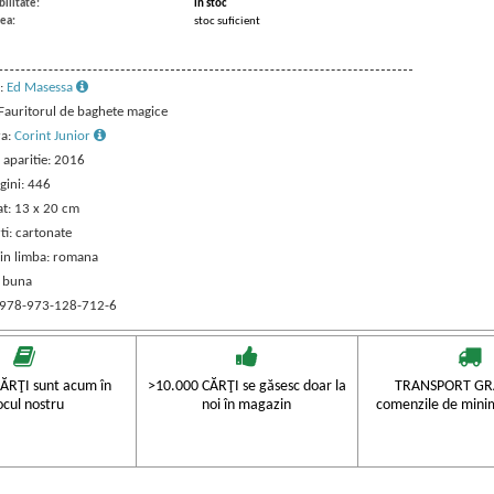
ilitate:
in stoc
ea:
stoc suficient
:
Ed Masessa
 Fauritorul de baghete magice
ra:
Corint Junior
 aparitie: 2016
gini: 446
t: 13 x 20 cm
ti: cartonate
 in limba: romana
: buna
 978-973-128-712-6
ĂRŢI sunt acum în
>10.000 CĂRŢI se găsesc doar la
TRANSPORT GRA
ocul nostru
noi în magazin
comenzile de mini