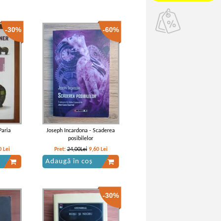
-30%
-60%
Paria
Joseph Incardona - Scaderea
posibilelor
0
Lei
Pret:
24,00Lei
9,60
Lei
Adaugă în coș
-30%