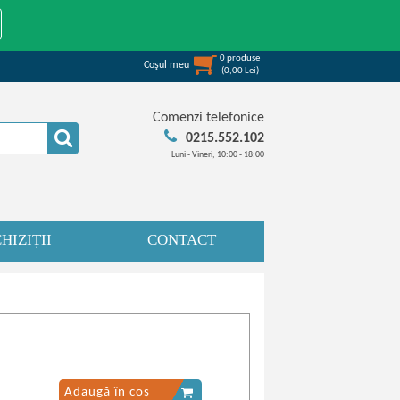
0
produse
Coşul meu
(
0,00
Lei
)
Comenzi telefonice
0215.552.102
Luni - Vineri, 10:00 - 18:00
HIZIȚII
CONTACT
Adaugă în coș