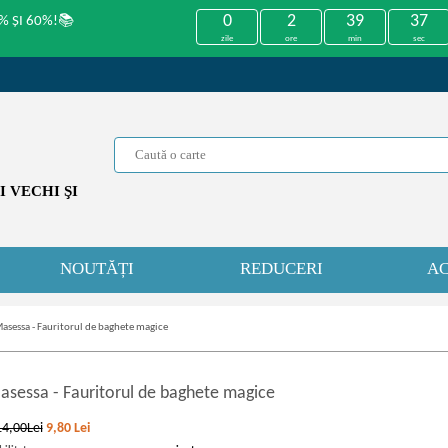
0
2
39
37
% ȘI 60%!📚
zile
ore
min
sec
 VECHI ŞI
NOUTĂȚI
REDUCERI
AC
asessa - Fauritorul de baghete magice
asessa
-
Fauritorul de baghete magice
14,00Lei
9,80
Lei