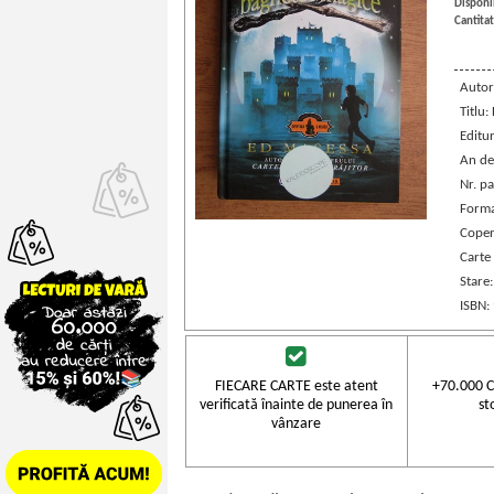
Disponib
Cantitat
Autor
Titlu:
Editu
An de
Nr. pa
Forma
Coper
Carte
Stare
ISBN:
FIECARE CARTE este atent
+70.000 C
verificată înainte de punerea în
st
vânzare