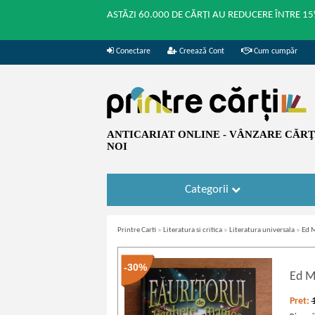
ASTĂZI 60.000 DE CĂRȚI AU REDUCERE ÎNTRE 15
Conectare
Creează Cont
Cum cumpăr
ANTICARIAT ONLINE - VÂNZARE CĂRŢI
NOI
Categorii
Printre Carti
»
Literatura si critica
»
Literatura universala
»
Ed M
-30%
Ed M
Pret: