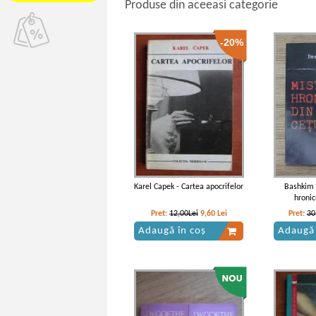
Produse din aceeasi categorie
-20%
Karel Capek - Cartea apocrifelor
Bashkim 
hronic
Pret:
12,00Lei
9,60
Lei
Pret:
30
Adaugă în coș
Adaugă 