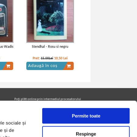
Quo Wadis
Stendhal - Rosu si negru
i
Pret:
15,00Lei
10,50
Lei
Adaugă în coș
Poţi plăti online prin intermediul procesatorului
Netopia Payments
Permite toate
le sociale și
Urmăreşte-ne pe facebook pentru a fi la curent cu
promoţiile PrintreCarti.ro
e și de
Respinge