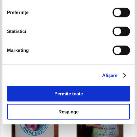
Preferinţe
Statistici
Mary Jo Putney - O iubire
Marianne Evans - O lunga luna
imposibila
de miere
Marketing
Pret:
14,00Lei
9,10
Lei
Pret:
9,00
Lei
Adaugă în coș
Adaugă în coș
Afişare
-35%
Permite toate
Respinge