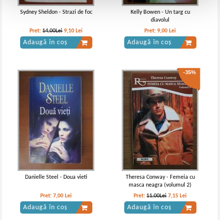
Sydney Sheldon - Strazi de foc
Kelly Bowen - Un targ cu
diavolul
Pret:
14,00Lei
9,10
Lei
Pret:
9,00
Lei
Adaugă în coș
Adaugă în coș
-35%
Danielle Steel - Doua vieti
Theresa Conway - Femeia cu
masca neagra (volumul 2)
Pret:
7,00
Lei
Pret:
11,00Lei
7,15
Lei
Adaugă în coș
Adaugă în coș