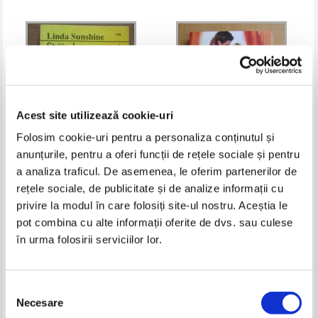
Acest site utilizează cookie-uri
Folosim cookie-uri pentru a personaliza conținutul și
anunțurile, pentru a oferi funcții de rețele sociale și pentru
a analiza traficul. De asemenea, le oferim partenerilor de
Linda Sunshine - Strainul
Victoria Alexander - Sa fie
rețele sociale, de publicitate și de analize informații cu
perseverent
dragoste
privire la modul în care folosiți site-ul nostru. Aceștia le
Pret:
9,00
Lei
Pret:
9,00
Lei
Adaugă în coș
Adaugă în coș
pot combina cu alte informații oferite de dvs. sau culese
în urma folosirii serviciilor lor.
-35%
Selecția
Necesare
consimțământului