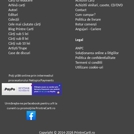
Carți la reducere
Achizitii cărți
Arhivă carți
Achizitii viniluri, casete, CD/DVD
Autori
Contact
Edituri
Cum cumpar?
Colecții
Politica de livrare
Cele mai căutate cărți
Retur comenzi
Blog Printre Carti
Angajari - Cariere
Cărţi sub 5 lei
Cărţi sub 8 lei
Legal
Cărţi sub 10 lei
Artiști/Trupe
ANPC
Case de discuri
Soluționarea online a litigiilor
Politica de confidentialitate
Termeni si conditii
Utilizare cookie-uri
Poţi plăti online prin intermediul
procesatorului Netopia Payments
Urmăreşte-ne pe facebook pentru a fi la
curent cu promoţiile PrintreCarti.ro
Copyright © 2014-2026
PrintreCarti.ro