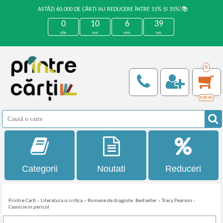
ASTĂZI 60.000 DE CĂRȚI AU REDUCERE ÎNTRE 15% ȘI 35%!📚
0
10
6
39
zile
ore
min
sec
0
0,00
Lei
Categorii
Noutati
Reduceri
Printre Carti
»
Literatura si critica
»
Romane de dragoste. Bestseller
»
Tracy Pearson -
Casnicie in pericol