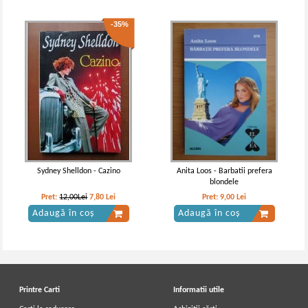
-35%
Sydney Shelldon - Cazino
Anita Loos - Barbatii prefera
blondele
Pret:
12,00Lei
7,80
Lei
Pret:
9,00
Lei
Adaugă în coș
Adaugă în coș
Printre Carti
Informatii utile