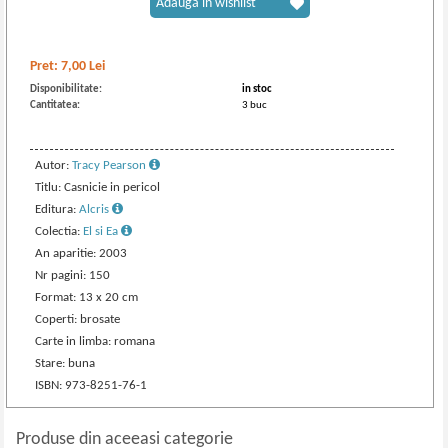
Adaugă în wishlist
Pret:
7,00
Lei
Disponibilitate:
in stoc
Cantitatea:
3 buc
Autor:
Tracy Pearson
Titlu: Casnicie in pericol
Editura:
Alcris
Colectia:
El si Ea
An aparitie: 2003
Nr pagini: 150
Format: 13 x 20 cm
Coperti: brosate
Carte in limba: romana
Stare: buna
ISBN: 973-8251-76-1
Produse din aceeasi categorie