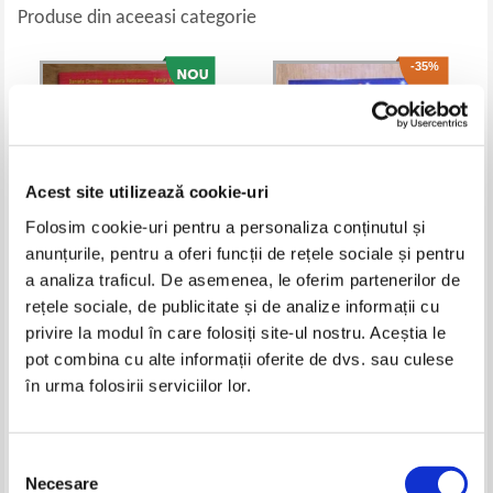
Produse din aceeasi categorie
-35%
Acest site utilizează cookie-uri
Folosim cookie-uri pentru a personaliza conținutul și
anunțurile, pentru a oferi funcții de rețele sociale și pentru
a analiza traficul. De asemenea, le oferim partenerilor de
Daniela Chindea, Nicoleta
Hans Christian Andersen - Cele
rețele sociale, de publicitate și de analize informații cu
Nedelescu, Petrita Vlaicu -
mai frumoase povesti
privire la modul în care folosiți site-ul nostru. Aceștia le
Reguli de scriere. Aplicatii
Pret:
10,00
Lei
Pret:
12,00Lei
7,80
Lei
pot combina cu alte informații oferite de dvs. sau culese
Adaugă în coș
Adaugă în coș
în urma folosirii serviciilor lor.
-60%
-60%
Selecția
Necesare
consimțământului