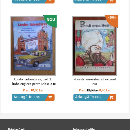
-30%
London adventures, part 2.
Povesti nemuritoare (volumul
Limba engleza pentru clasa a III
24)
- a
Pret:
10,00
Lei
Pret:
12,00Lei
8,40
Lei
Adaugă în coș
Adaugă în coș
Printre Carti
Informatii utile