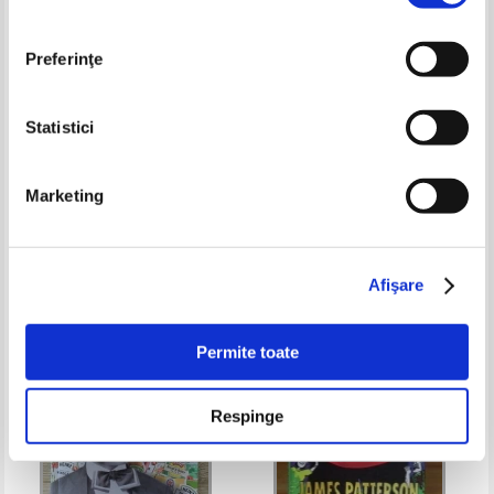
Preferinţe
Statistici
Andrea Schutze - Molli
Ann Turner - Through moon and
Marketing
Minipony. Un ponei zburator
stars and night skies
Pret:
23,00Lei
9,20
Lei
Pret:
24,00Lei
9,60
Lei
Adaugă în coș
Adaugă în coș
Afişare
-60%
-60%
Permite toate
Respinge