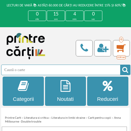
LECTURI DE VARĂ 📚 ASTĂZI 60.000 DE CĂRȚI AU REDUCERE ÎNTRE 15% ȘI 60%!📚
0
15
3
59
zile
ore
min
sec
0
0,00
Lei
Categorii
Noutati
Reduceri
Printre Carti
»
Literatura si critica
»
Literatura in limbi straine
»
Carti pentru copii
»
Anna
Milbourne - Double trouble