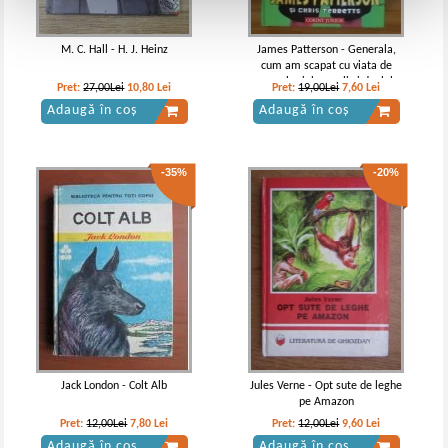
M. C. Hall - H. J. Heinz
James Patterson - Generala,
cum am scapat cu viata de
smecheri, broccoli si dealul
Pret:
27,00Lei
10,80
Lei
Pret:
19,00Lei
7,60
Lei
serpilor
Adaugă în coș
Adaugă în coș
-35%
-20%
Jack London - Colt Alb
Jules Verne - Opt sute de leghe
pe Amazon
Pret:
12,00Lei
7,80
Lei
Pret:
12,00Lei
9,60
Lei
Adaugă în coș
Adaugă în coș