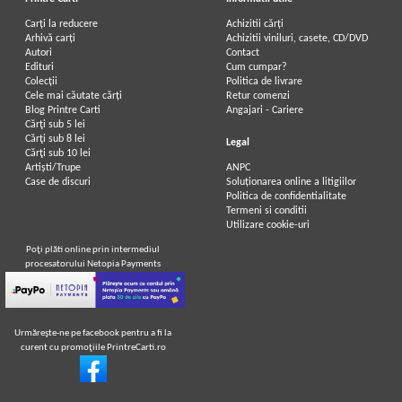
Carți la reducere
Achizitii cărți
Arhivă carți
Achizitii viniluri, casete, CD/DVD
Autori
Contact
Edituri
Cum cumpar?
Colecții
Politica de livrare
Cele mai căutate cărți
Retur comenzi
Blog Printre Carti
Angajari - Cariere
Cărţi sub 5 lei
Cărţi sub 8 lei
Legal
Cărţi sub 10 lei
Artiști/Trupe
ANPC
Case de discuri
Soluționarea online a litigiilor
Politica de confidentialitate
Termeni si conditii
Utilizare cookie-uri
Poţi plăti online prin intermediul
procesatorului Netopia Payments
Urmăreşte-ne pe facebook pentru a fi la
curent cu promoţiile PrintreCarti.ro