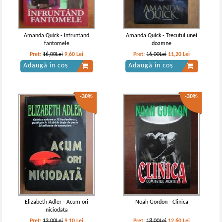
Amanda Quick - Infruntand
Amanda Quick - Trecutul unei
fantomele
doamne
Pret:
16,00Lei
9,60
Lei
Pret:
16,00Lei
11,20
Lei
Adaugă în coș
Adaugă în coș
-30%
-30%
Elizabeth Adler - Acum ori
Noah Gordon - Clinica
niciodata
Pret:
13,00Lei
9,10
Lei
Pret:
18,00Lei
12,60
Lei