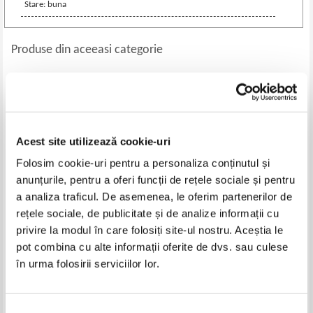
Stare: buna
Produse din aceeasi categorie
-60%
-35%
Acest site utilizează cookie-uri
Folosim cookie-uri pentru a personaliza conținutul și
anunțurile, pentru a oferi funcții de rețele sociale și pentru
a analiza traficul. De asemenea, le oferim partenerilor de
rețele sociale, de publicitate și de analize informații cu
privire la modul în care folosiți site-ul nostru. Aceștia le
G. G. Antonescu - Istoria
C. Ardeleanu - Pescarii
pedagogiei
pot combina cu alte informații oferite de dvs. sau culese
Pret:
70,00Lei
28,00
Lei
Pret:
34,00Lei
22,10
Lei
în urma folosirii serviciilor lor.
Adaugă în coș
Adaugă în coș
Selecția