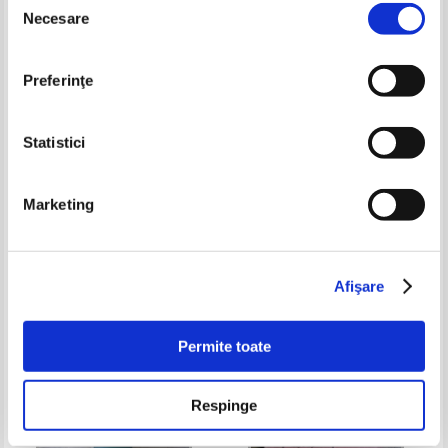
-35%
-40%
Necesare
consimțământului
Preferinţe
Statistici
Marketing
D. Focsa, L. Stamatescu -
Buletinul curtilor de apel. Tabla
Lectiuni de geometrie in spatiu
de materie (1932)
pentru clasa VI-a secundara
Pret:
35,00Lei
22,75
Lei
Pret:
35,00Lei
21,00
Lei
(1935)
Adaugă în coș
Adaugă în coș
Afişare
-40%
Permite toate
Respinge