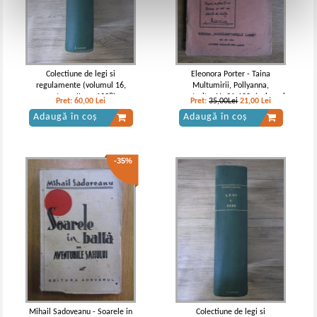
Colectiune de legi si
Eleonora Porter - Taina
regulamente (volumul 16,
Multumirii, Pollyanna,
partea a II - a, 1938)
casatorita. Nr 91-100, (volumul
Pret:
60,00
Lei
Pret:
35,00Lei
21,00
Lei
3, circa 1930)
Adaugă în coș
Adaugă în coș
-35%
Mihail Sadoveanu - Soarele in
Colectiune de legi si