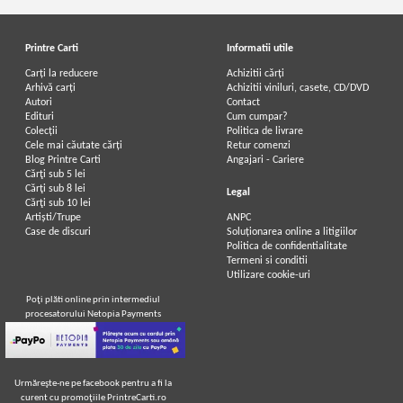
Printre Carti
Informatii utile
Carți la reducere
Achizitii cărți
Arhivă carți
Achizitii viniluri, casete, CD/DVD
Autori
Contact
Edituri
Cum cumpar?
Colecții
Politica de livrare
Cele mai căutate cărți
Retur comenzi
Blog Printre Carti
Angajari - Cariere
Cărţi sub 5 lei
Cărţi sub 8 lei
Legal
Cărţi sub 10 lei
Artiști/Trupe
ANPC
Case de discuri
Soluționarea online a litigiilor
Politica de confidentialitate
Termeni si conditii
Utilizare cookie-uri
Poţi plăti online prin intermediul
procesatorului Netopia Payments
Urmăreşte-ne pe facebook pentru a fi la
curent cu promoţiile PrintreCarti.ro