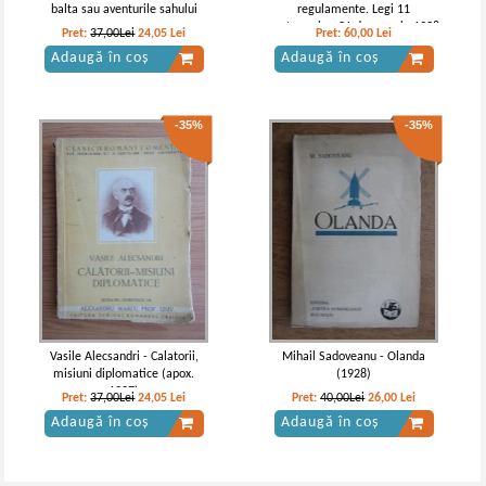
balta sau aventurile sahului
regulamente. Legi 11
septemvrie - 31 decemvrie 1938
Pret:
37,00Lei
24,05
Lei
Pret:
60,00
Lei
(tomul XVI, partea I a, C, 1938)
Adaugă în coș
Adaugă în coș
-35%
-35%
Vasile Alecsandri - Calatorii,
Mihail Sadoveanu - Olanda
misiuni diplomatice (apox.
(1928)
1927)
Pret:
37,00Lei
24,05
Lei
Pret:
40,00Lei
26,00
Lei
Adaugă în coș
Adaugă în coș