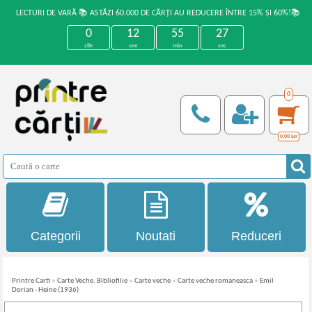
LECTURI DE VARĂ 📚 ASTĂZI 60.000 DE CĂRȚI AU REDUCERE ÎNTRE 15% ȘI 60%!📚
0
12
55
27
zile
ore
min
sec
0
0,00
Lei
Categorii
Noutati
Reduceri
Printre Carti
»
Carte Veche. Bibliofilie
»
Carte veche
»
Carte veche romaneasca
»
Emil
Dorian - Heine (1936)