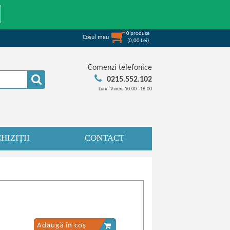
0
produse
Coşul meu
(
0,00
Lei
)
Comenzi telefonice
0215.552.102
Luni - Vineri, 10:00 - 18:00
HIZIȚII
CONTACT
Adaugă în coș