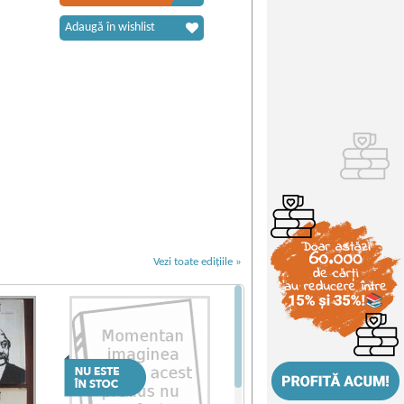
Adaugă în wishlist
Vezi toate edițiile »