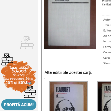
Disponib
Cantitat
Autor
Titlu
Editu
An de
Nr. pa
Forma
Coper
Carte
Stare
Alte ediții ale acestei cărți: