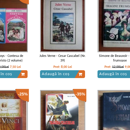
respondenta
oys - Contesa de
Jules Verne - Cesar Cascabel (Nr.
Simone de Beauvoir -
isto (2 volume)
39)
frumoase
0,00Lei
7,50
Lei
Pret:
8,00
Lei
Pret:
12,00Lei
9,0
în coș
Adaugă în coș
Adaugă în coș
-25%
-35%
- Opere (volumul 2)