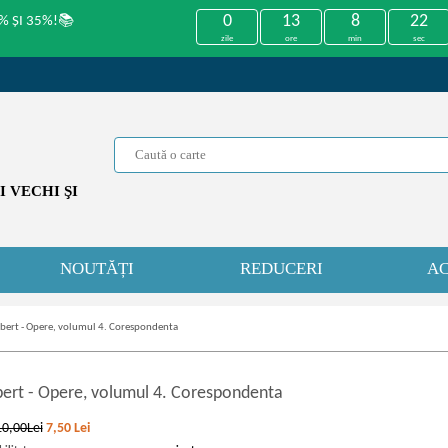
0
13
8
22
% ȘI 35%!📚
zile
ore
min
sec
 VECHI ŞI
NOUTĂȚI
REDUCERI
AC
bert - Opere, volumul 4. Corespondenta
bert
-
Opere, volumul 4. Corespondenta
10,00Lei
7,50
Lei