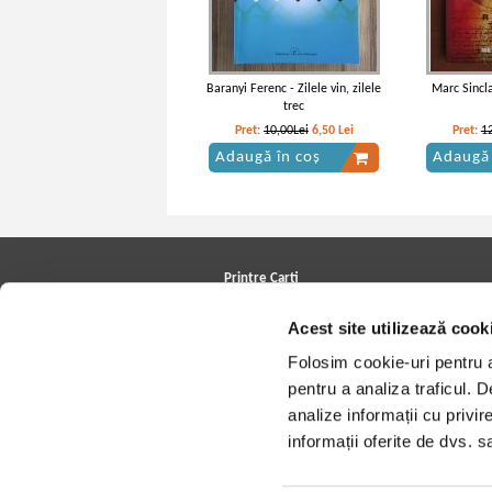
Baranyi Ferenc - Zilele vin, zilele
Marc Sincla
trec
Pret:
10,00Lei
6,50
Lei
Pret:
1
Adaugă în coș
Adaugă 
Printre Carti
Carți la reducere
Acest site utilizează cook
Arhivă carți
Autori
Folosim cookie-uri pentru a 
Edituri
Colecții
pentru a analiza traficul. 
Cele mai căutate cărți
analize informații cu privir
Blog Printre Carti
Cărţi sub 5 lei
informații oferite de dvs. sa
Cărţi sub 8 lei
Cărţi sub 10 lei
Artiști/Trupe