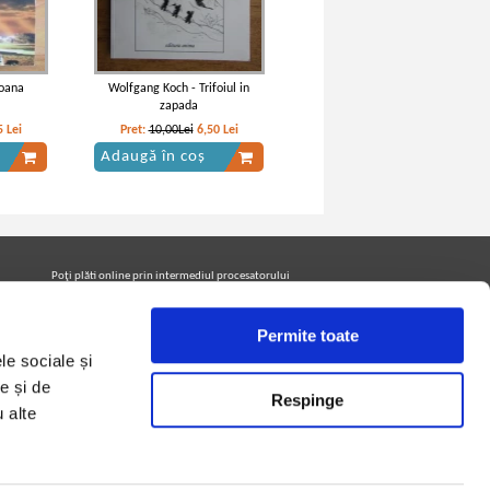
ioana
Wolfgang Koch - Trifoiul in
zapada
5
Lei
Pret:
10,00Lei
6,50
Lei
Adaugă în coș
Poţi plăti online prin intermediul procesatorului
Netopia Payments
Permite toate
le sociale și
Urmăreşte-ne pe facebook pentru a fi la curent cu
promoţiile PrintreCarti.ro
e și de
Respinge
u alte