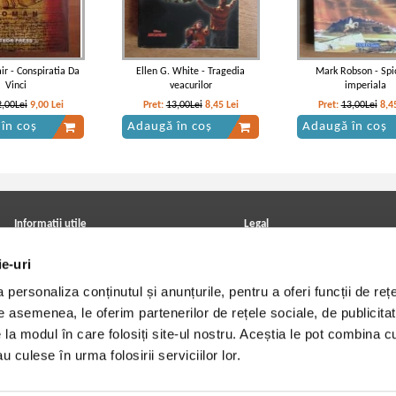
ir - Conspiratia Da
Ellen G. White - Tragedia
Mark Robson - Sp
Vinci
veacurilor
imperiala
2,00Lei
9,00
Lei
Pret:
13,00Lei
8,45
Lei
Pret:
13,00Lei
8,4
în coș
Adaugă în coș
Adaugă în coș
Informatii utile
Legal
ANPC
Achizitii cărți
ie-uri
Achizitii viniluri, casete, CD/DVD
Soluționarea online a litigiilor
Contact
Politica de confidentialitate
personaliza conținutul și anunțurile, pentru a oferi funcții de rețe
Cum cumpar?
Termeni si conditii
Politica de livrare
Utilizare cookie-uri
De asemenea, le oferim partenerilor de rețele sociale, de publicitat
Retur comenzi
e la modul în care folosiți site-ul nostru. Aceștia le pot combina c
Angajari - Cariere
u culese în urma folosirii serviciilor lor.