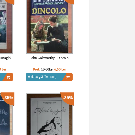
 Imagini
John Galsworthy - Dincolo
0
Lei
Pret:
10,00Lei
6,50
Lei
Adaugă în coș
-35%
-35%