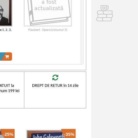
 1, 2, 3,
Flaubert - Opere (volumul 3)
TUIT la
DREPT DE RETUR în 14 zile
mum 199 lei
-25%
-35%
mul 1)
Flaubert - Opere (volumul 1)