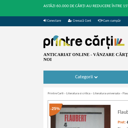
ASTĂZI 60.000 DE CĂRȚI AU REDUCERE ÎNTRE 15
Conectare
Creează Cont
Cum cumpăr
ANTICARIAT ONLINE - VÂNZARE CĂRŢI
NOI
Categorii
Printre Carti
»
Literatura si critica
»
Literatura universala
»
Flau
-25%
Flau
Pret: