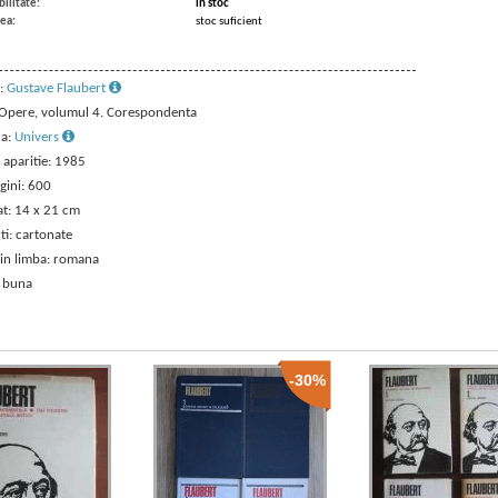
ilitate:
in stoc
ea:
stoc suficient
:
Gustave Flaubert
: Opere, volumul 4. Corespondenta
ra:
Univers
 aparitie: 1985
gini: 600
t: 14 x 21 cm
ti: cartonate
 in limba: romana
: buna
-30%