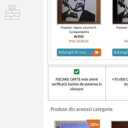
Flaubert - Opere, volumul 4.
Flaubert 
Corespondenta
IN STOC
Pret:
13,00
Lei
Pr
Adaugă în coș
Adaugă
FIECARE CARTE este atent
+70.000 C
verificată înainte de punerea în
st
vânzare
Produse din aceeasi categorie
-35%
Flaubert - Opere (volumul 2)
Flaubert 