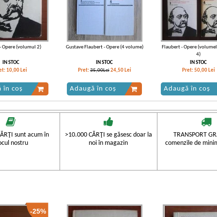
- Opere (volumul 2)
Gustave Flaubert - Opere (4 volume)
Flaubert - Opere (volumele
4)
IN STOC
IN STOC
IN STOC
et:
10,00
Lei
Pret:
35,00Lei
24,50
Lei
Pret:
50,00
Lei
 în coș
Adaugă în coș
Adaugă în coș
ĂRŢI sunt acum în
>10.000 CĂRŢI se găsesc doar la
TRANSPORT GRA
ocul nostru
noi în magazin
comenzile de mini
-25%
- Opere, volumul 4.
Flaubert - Opere (volumul 3)
Flaubert - Opere (volu