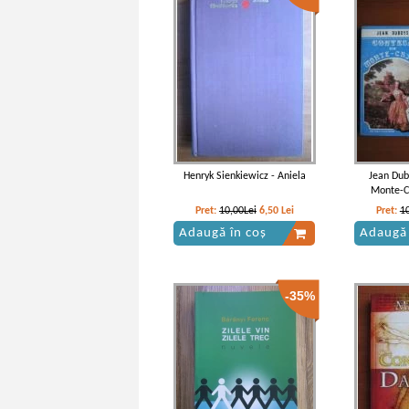
Co
Henryk Sienkiewicz - Aniela
Jean Dub
Monte-Cr
Pret:
10,00Lei
6,50
Lei
Pret:
1
Adaugă în coș
Adaugă 
-35%
Flaubert - Opere (volumul 3)
Flaubert 